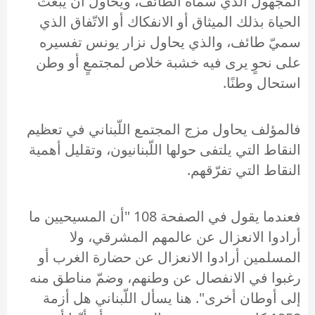
المجهول الذي سمّاه الطائف، ويحاول أن يبعث
الحياة بذلك الميثاق أو الانفكاك أو الاتّفاق الذي
سميّ طائف، والذي يحاول نزار يونس تفسيره
على نحوٍ يرى فيه خشبة خلاص لمجتمعٍ أو وطن
استحال وطنًا.
فالمؤلف يحاول مزج المجتمع اللّبناني في تعظيم
النقاط التي يلتفى حولها اللّبنانيون، وتقليل أهمية
النقاط التي تفرّقهم.
فعندما يقول في الصفحة 108 "أن المسيحيين ما
أرادوا الانعزال عن عالمهم المشرقي، ولا
المسلمين أرادوا الانعزال عن حضارة الغرب أو
رغبوا في الانفصال عن وطنهم، وضمّ مناطق منه
إلى أوطان أخرى". هنا يسأل اللّبناني هل أزمة