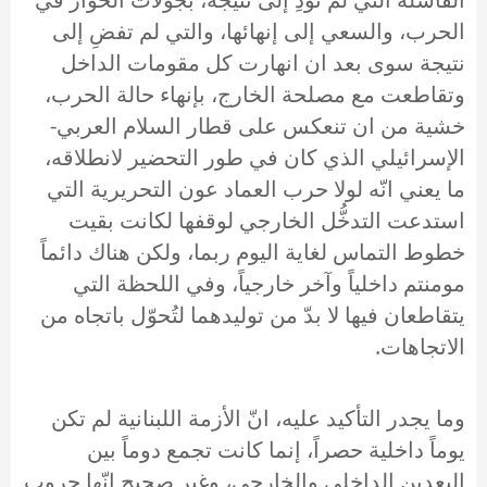
الحرب، والسعي إلى إنهائها، والتي لم تفضِ إلى
نتيجة سوى بعد ان انهارت كل مقومات الداخل
وتقاطعت مع مصلحة الخارج، بإنهاء حالة الحرب،
خشية من ان تنعكس على قطار السلام العربي-
الإسرائيلي الذي كان في طور التحضير لانطلاقه،
ما يعني انّه لولا حرب العماد عون التحريرية التي
استدعت التدخُّل الخارجي لوقفها لكانت بقيت
خطوط التماس لغاية اليوم ربما، ولكن هناك دائماً
مومنتم داخلياً وآخر خارجياً، وفي اللحظة التي
يتقاطعان فيها لا بدّ من توليدهما لتُحوّل باتجاه من
الاتجاهات.
وما يجدر التأكيد عليه، انّ الأزمة اللبنانية لم تكن
يوماً داخلية حصراً، إنما كانت تجمع دوماً بين
البعدين الداخلي والخارجي، وغير صحيح انّها حروب