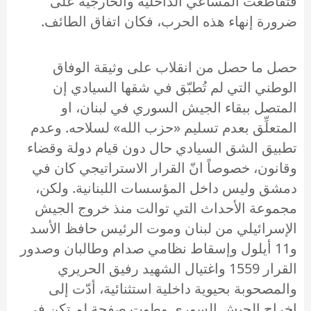
فتقاطعت المساعي الداخلية والخارجية على
ضرورة إنهاء هذه الحرب، فكان اتفاق الطائف.
حصل ما حصل من انقلاب على وثيقة الوفاق
الوطني التي لم تُطبّق في شقها السيادي إن
المتصل ببقاء الجيش السوري في لبنان، او
المتعلِّق بعدم تسليم «حزب الله» لسلاحه. وعدم
تطبيق الشق السيادي حال دون قيام دولة وقضاء
وقانون، خصوصاً انّ القرار الاستراتيجي كان في
دمشق وليس داخل المؤسسات اللبنانية. ولكن،
مجموعة الأحداث التي توالت منذ خروج الجيش
الإسرائيلي من لبنان وموت الرئيس حافظ الأسد
و11 أيلول وإسقاط نظامي صدام وطالبان وصدور
القرار 1559 واغتيال الشهيد رفيق الحريري
والمصحوبة بحيوية داخلية استثنائية، أدّت إلى
إخراج الجيش السوري وطوت صفحة لم تكن في