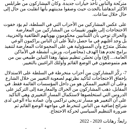
مترنّحة والناس تأخذ خيارات جديدة. وكان المشاركون من طرابلس
الأكثر اندهاشاً بالحدث حيث وصفوا مدينتهم بأنها انقلبت من حال إلى
حال خلال ساعات.
على عكس المشاركين من الأحزاب التي في السلطة، لم يؤد خفوت
الاحتجاجات إلى ظهور تقييمات من المشاركين من المعارضة
والحراك توحي بأن اللبنانيين محكومون بهوياتهم الطائفية والحزبية،
بل وجد أغلبهم في ما حصل دليلاً على أن الناس يراكمون الوعي
بشكل متدرّج وأن المسؤولية هي على المجموعات المعارضة لتنفيذ
برامج تخدم هذا الهدف (محاضرات، ورش، أنشطة في الأماكن
العامة،... إلخ) وأن تحسّن تنظيم بنيتها. وهذا التباين طبيعي بين من
هم متموضعون في الوضع القائم وأولئك الراغبين بالتغيير.
7- ركّز المشاركون من أحزاب منخرطة في السلطة على الاستدلال
بإخفاق الاحتجاجات لتأكيد نظرتهم لصعوبة التغيير من خلال الشارع
وعلى أن التغيير الممكن هو من داخل المؤسسات القائمة فقط. في
المقابل، ذهب المشاركون من الحراك والمعارضة إلى التركيز على
الدروس التي استخلصوها لاستكمال المسار التغييري وهي التأكيد
على أن التغيير هو مسار تدريجي تراكمي وأن عماده بناء الوعي لدى
شرائح إضافية من الناس لتنخرط في مواجهة الوضع القائم ثم
ضرورة التنظيم السياسي لحركة الاحتجاج.
رابعاً: رهانات 2020 - 2022