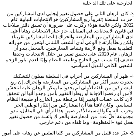
الخارجية على تلك الداخلية.
3- كان الرهان الثاني على حصول تغيير إيجابي لدى المشاركين من
أحزاب السلطة (تقريباً ربع المشاركين) هو الانتخابات النيابية عام
2022. ولكن غالبية هؤلاء ركّزت على ضرورة أن تسبق ذلك إصلاحات
في قانون الانتخابات. في المقابل، حاز خيار الانتخابات رهاناً أعلى
لدى المشاركين من المعارضة والحراك (ثلث المشاركين تقريباً)
ولكن ربطاً بارتفاع الوعي لدى الشعب اللبناني ليتحرر من خياراته
التقليدية بفعل وقع الأزمة ونشاط المعارضين. بالمجمل يبدو أن
الرهان، عام 2020، على تحقيق تغيير من خلال الانتخابات وحدها
ضعيف إمّا بسبب دور الخارج وطبيعة النظام وإمّا لعدم تبلور الزخم
الشعبي الكافي للبديل السياسي.
4- ظهر أن المشاركين من أحزاب في السلطة يميلون للتشكيك
بحدوث تغيير أكثر من المشاركين من المعارضة والحراك. إن ربع
المشاركين من الفئة الأولى لم يجدوا ما يمكن الرهان عليه لتتحسّن
الأمور أو رفضوا الإجابة أو ربطوا التغيير بأمور وجدوا أنها لن تتحقق
الآن. كانت عقبات التغيير إمّا مرتبطة بدور الخارج أو طبيعة النظام
السياسي. وكان لافتاً هنا أن المشاركين من التيّار الوطني الحر
وحزب الله مثّلوا النسبة الأكبر ضمن هذا الرأي. في المقابل، تبدو
مجموعة أقلّ عدداً من المعارضة والحراك يائسة من حصول تغيير
بفعل قوة «المنظومة» وما تلقاه من دعم خارجي.
5- عبّر عدد قليل من المشاركين من كلتا الفئتين عن رهانه على أمور