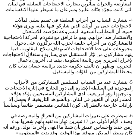
المعارضة والحراك متأثرين بتجارب الاحتجاجات السابقة في لبنان
التي كانت مجرّد هبّات عابرة وسرعان ما تسيطر عليها الانقسامات.
4- يتشارك الشباب من أحزاب السلطة في تقييم سلبي لمآلات
الاحتجاجات حتى من أولئك الذين شاركوا فيها بداية، ويرى هؤلاء
جميعاً أن المطالب الشعبية المشروعة تعرّضت للاستغلال
والاستثمار ضد أحزابهم، وهو ما ترافق مع تشرذم الحركة الاحتجاجية.
فالمشاركون من أحزاب حليفة لحزب الله يركّزون على دخول
مجموعات على خط الاحتجاجات لاستهداف سلاح المقاومة، فيما
يتهم مشاركون من تيّار المستقبل قوى يسارية باستغلال الاحتجاجات
لإخراج الحريري من رئاسة الحكومة، بينما ندد آخرون بأعمال
التخريب. ويظهر أن تأليف حكومة جديدة برئاسة حسان دياب كان
محبطاً للمشاركين من القوّات والمستقبل.
5- يتشارك عدد من الشباب المسلمين المشاركين من الأحزاب
الموجودة في السلطة الإشارة إلى دور للخارج في إثارة الاحتجاجات
أو توجيهها وهو أمر يغيب لدى المشاركين المسيحيين. يؤكد هؤلاء
المشاركون أن التغيير في لبنان، وبالشواهد التاريخية، لا يحصل إلا
بإرادات خارجية بالنظر إلى كون اللبنانيين منقسمين طائفياً وسياسياً.
6- سيطرت على تعبيرات المشاركين من الحراك والمعارضة في
وصف الأيام الأولى من 17 تشرين عبارات تفيد بأنهم شعروا ببدء
زمن جديد وإحساس عميق بأن شيئاً ما انتهى وآخر بدأ يولد، ورغم أنه
كان منتظراً لم يكن متوقعاً بهذا الوقت. وقد بدت «المنظومة»