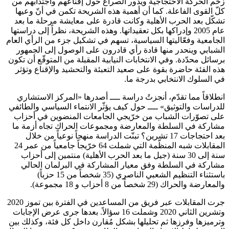
زخم الحركة الاحتجاجية ويدور الصراع حول إقناعهم واجتذابهم من
كلّ القوى الفاعلة. كما أن أهمية هذه الشريحة تكمن في أنّ وعيها
تشكّل بعد الحرب الأهلية وكانت قادرة على معايشة مرحلة ما بعد
عام 2005 وإدراكها بكل تعقيداتها. وهذه الشريحة، نظراً إلى دراستها
الجامعية وفعّاليتها السياسية، تسهم في تشكيل جزء من الرأي العام
الشبابي وينحدر منها قادة رأي قادرون على الوصول إلى الجمهور
برسائل محدّدة. وفي الانتخابات النيابية المقبلة من المتوقّع أن تكون
هذه الفئة حاضرة بقوة على صعيد التعبئة والتحشيد والإقناع وتؤثر
في السلوك الانتخابي بدرجة ما.
انطلاقاً مما تقدّم، أنجزتُ دراسة ــــ أصدرها «المركز الاستشاري
للدراسات والتوثيق» ــــ حول كيف يؤثّر الانتماء السياسي والطائفي
على تصوّرات الشباب من خرّيجي الجامعات المنضوين في أحزاب
مشاركة في السلطة والمعارضة ومجموعات الحراك تجاه أزمة ما
بعد احتجاجات 17 تشرين؟ تبنّت الدراسة منهجاً نوعياً من خلال
المقابلات شبه المنظّمة التي شملت 64 خرّيجاً جامعياً من عمر 24
سنة إلى 30 سنة (جيل ما بعد الحرب الأهلية) منتمين إلى أحزاب
مشاركة في السلطة وفق معيار المشاركة في البرلمان الحالي
باستثناء التنظيم الشعبي الناصري (35 شخصاً من 15 حزباً)
والمعارضة والحراك (29 شخصاً من 8 أحزاب و 18 مجموعة).
جرت المقابلات عبر فريق من المساعدين في الفترة بين تموز 2020
وتشرين الثاني 2020 وشملت 16 سؤالاً. بعدها جرى عرض الإجابات
وترميزها وفرزها ثم تحليلها بشكل مُقارن داخل كل فئة، وكذلك بين