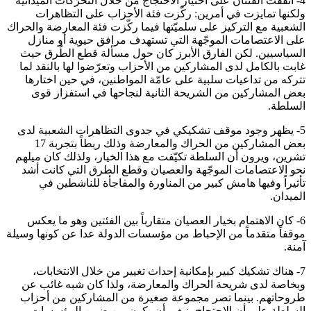
4- اتفقت الفئتان على اختيار الاحتجاج من خلال التحرّكات الميدانية
ولكنها تمايزت في أمرين: ركّزت فئة الأحزاب على التظاهرات
الشعبية مع التركيز على سلميّتها فيما ركّزت فئة المعارضة والحراك
على الاعتصامات الموجّهة التي تستهدف مرافق حيوية أو منازل
السياسيين. لكن الفارق الأبرز كان حول مسألة قطع الطُرق حيث
غابت بالكامل لدى المشاركين من الأحزاب وتعرّضوا لها بالنقد لما
تتركه من تداعيات سلبية على عامّة المواطنين، في حين اختارها
بعض المشاركين من الشريحة الثانية لنجاحها في استفزاز قوى
السلطة.
5- يظهر وجود موقف تشكيكي في جدوى التظاهرات الشعبية لدى
بعض المشاركين من الحراك والمعارضة وذلك ربطاً بتجربة 17
تشرين، ويرون أن السلطة تكيّفت مع هذا الخيار، ولذلك كان ميلهم
نحو الاعتصامات الموجّهة والعصيان وقطع الطرق التي كانت أشد
تأثيراً وفيها هامش كبير من المناورة والمفاجأة للناشطين في
الميدان.
6- كان الاهتمام بخيار العصيان متقارباً بين الفئتين وهو ما يعكس
موقفاً متقدماً من الإحباط من مؤسسات الدولة عدا عن كونها وسيلة
آمنة.
7- هناك تشكيك كبير بإمكانية إحداث تغيير من خلال الانتخابات،
وبخاصة لدى شريحة الحراك والمعارضة، ولذا كان شبه غائب عن
طروحاتهم. بينما تصر مجموعة صغيرة من المشاركين من أحزاب
السلطة على أن الاحتجاج ينبغي أن يكون من ضمن المؤسسات