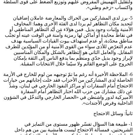
ولتقليل التهميش المفروض عليهم وتوزيع الضغط على قوى السلطة
واكتساب «زخم وطني».
5- برز لدى المشاركين من الحراك والمعارضة عاملان إضافيان
لتحديد مكان التظاهر لم يردا لدى الفئة الأخرى وهما: المخاوف
الأمنية وإثبات وجود بديل. فمن هؤلاء مَن أيّد التظاهر المناطقي أو
في نقاط محايدة أو أماكن لها رمزية وآمنة في الوقت عينه أو تجنّب
مناطق محدّدة، أو عدم استهداف بيوت القيادات السياسية بهدف
عدم التعرّض للأذى سواء من القوى الأمنية أو من المؤيّدين للطرف
المقابل. والعامل الثاني هو التظاهر بالشكل والمكان المناسبين
لإبراز وجود بديل جدّي ومنظّم بما يدفع الناس إلى الثقة بإمكان
الخروج على الوضع القائم ولا سيّما خلال الانتخابات المقبلة.
6- الملاحظة الأخيرة أنه رغم ما تمّ توجيهه من لوم للخارج في الأزمة
الحاصلة لدى المشاركين من الأحزاب فقد خلت إجاباتهم من خيارات
الاحتجاج أمام السفارات أو مراكز النفوذ الخارجي في لبنان، وشذّ
عن ذلك مشارك من حزب الله اختار التظاهر أمام السفارة
الأميركية لدور واشنطن في «الحصار الخارجي والتدخّل في الشؤون
الداخلية وفرض الأجندات».
ثانياً: وسائل الاحتجاج
1- طبيعة هذا السؤال تفسّر ظهور مستوى من التمايز في
الشريحتين، فمسألة الاحتجاج ليست هامشية بين من هم داخل