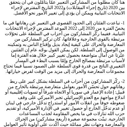
هنا كان مطلوباً من المشاركين التعبير عمّا يتأمّلون في أن يتحقق
بين 2020 (تاريخ إجراء المقابلات) و2022 التاريخ المفترض لإجراء
الانتخابات النيابية ويمكن أن يؤدي إلى تغيير الأمور نحو الأفضل.
1- تباعدت الفئتان إلى الحدود القصوى في التعبير عن رهاناتها في ما
يخصّ الفترة من 2020 إلى 2022 الموعد المفترض لإجراء الانتخابات
النيابية. ففيما ركّز المشاركون من أحزاب في السلطة على تحوّلات
مرتبطة بالقوى الخارجية وعلاقاتها، كان تركيز المشاركين من
المعارضة والحراك على كيفية إيجاد بديل وإقناع الناس به وتمكينه
من الوصول إلى السلطة. لكن يمكن القول بوجّه عام إن الفئتين
عبّرتا عن آمال متواضعة بحصول تغيير كبير خلال هذه الفترة إما
لأسباب مرتبطة بمصالح الخارج وإمّا بسبب البطء في المسار
التغييري الناتج من قدرة قوى السلطة على الصمود نسبياً فيما تحتاج
مجموعات المعارضة والحراك إلى مزيد من الوقت لفرض خياراتها.
2- ركّز المشاركون من أحزاب في السلطة بشكل كبير على ربط
رهاناتهم حول تحسّن الأمور بعوامل متعارضة مرتبطة بالخارج من
قبيل: إعادة الإعمار في سوريا أو الاتجاه شرقاً أو تسويات إقليمية أو
اندلاع مواجهة مع العدو الإسرائيلي تجبر الأميركي على وقف
ضغوطه خوفاً من انفلات الأمور أو استدراج تدخّل خارجي في لبنان
أو عدم تدخّل الخارج أو حصول تغيير في الإدارة الأميركية، أو تقديم
حزب الله تنازلات في ما يخص المقاومة لجذب المساعدات
الخارجية. تبنّت مجموعة صغيرة (أربعة مشاركين) من الحراك
والمعارضة وجهات نظر مماثلة حيث أكّدت على أولوية تأثير العوامل