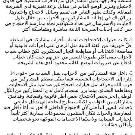
السلطة وخارجها. يميل المشاركون من الأحزاب للتشكيك في جدوى
الاحتجاج وتبرير الوضع القائم في مقابل نزعة تغييرية لدى الشريحة
المقابلة. وكذلك يظهر التباين في تقييم وسائل الاحتجاج واختيارها.
برز الإرباك في إجابات المشاركين من الأحزاب من خلال طول
الإجابات والاسترسال في تعداد شكوكهم تجاه ممارسة الاحتجاج في
حين كانت إجابات الشريحة الثانية مباشرة ومتماسكة أكثر.
2- كانت خيارات الاحتجاجات لشباب أحزاب مشاركة في السلطة
أقلّ «ثورية» من الفئة الثانية مثل الرهان على إجراءات قانونية أو
مقاطعة الانتخابات أو مقاطعة التجار المحتكرين. لكنّ خطاب شباب
الأحزاب يبقى أكثر طموحاً للتغيير من أحزابهم حيث كان خطاب
الدفاع عن ضرورات الوضع القائم محدوداً لدى هذه الشريحة.
3- داخل فئة المشاركين من الأحزاب، يميل الشباب من «قوى 14
آذار» إلى الاحتجاجات الشعبية، فيما يتبنّى معظم المشاركين من
حزب الله وحركة أمل خيارات احتجاج غير صدامية مثل الانتخابات
ومقاطعة البضائع، بينما برز انسجام كامل لدى المشاركين من التيّار
الوطني الحر بحصر الاحتجاج ضمن أُطر قانونية وقضائية. وقد تفرّد
مشاركان من القوّات والكتائب بطرح الحاجة إلى تدخّل خارجي
لإحداث التغيير الداخلي لأن الاحتجاج الداخلي لا أفق له. أمّا داخل فئة
المعارضة والحراك فكان المنتمون لمجموعات يسارية أكثر تأييداً
للخيارات الميدانية ولا سيّما الاعتصامات الموجّهة نحو شخصيات
وأماكن حسّاسة.