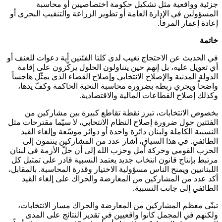
جزئية وواقعية مثل تشكيل حكومة اختصاصيين أو محاسبة
المسؤولين في الإدارة العامة أو تطوير الزراعة والتنقيب البحري أو
إعادة إعمار المرفأ.
خاتمة
في الحديث عن الاحتجاج تغيب لدى كلتا الفئتين أية دعوات للعنف أو
أي تعويل عليه، بل إنهم حين يتناولون الحلول يركّزون على إقامة
الدولة المدنية والإصلاح الانتخابي وإصلاح القضاء الذي يمثّل هاجساً
واضحاً ويجري ربطه بضرورة محاسبة النخبة الحاكمة وكفّ يدها،
وكذلك إصلاح القطاعات المالية والاقتصادية.
بخصوص الانتخابات، تبرز نقطة تقاطع كبيرة بين مشاركين من
الفئتين حول ضرورة إصلاح النظام الانتخابي، لا سيّما مقترحات مثل
النسبية الكاملة ولبنان دائرة واحدة أو دوائر موسّعة وإلغاء القيد
الطائفي. في هذا السياق، أشار عدد من المشاركين ينتمون إلى
الحزب القومي وحركة أمل وحزب الله إلى أن حلّ الأزمة في لبنان
مرتبط بإنتاج قانون انتخاب جديد يعتمد النسبية قادر على تمثيل كل
اللبنانيين ويمنح الناس مسؤولية الاختيار وقدرة المحاسبة. بالمقابل،
أكد عدد من المشاركين من المعارضة والحراك على إلغاء القيد
الطائفي إلى جانب النسبية.
تبنّى معظم المشاركين من المعارضة والحراك مسار الانتخابات،
ولكنهم في المجمل كانوا واقعيين في تقدير النتائج على المدى