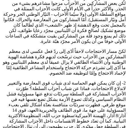
لكن بعض المشاركين من الأحزاب مزجوا مشاعرهم بشيء من
الحذر. والأكثر حذراً في الأيام الأولى كانت الأحزاب الممثلة في
مواقع السلطة الأولى (ولا سيّما الأحزاب - التيّار الوطني الحر وحركة
أمل وتيّار المستقبل). أمّا المشاركون من المعارضة والحراك، فكانوا
بالمجمل تحت وقع الدهشة إذ ظهر «الشعب» الذي لطالما كان
موضع تشكيك لصالح فكرة أن اللبنانيين مجرّد رعايا طوائف، لكن
ذلك لم يمنع وجود قلّة من المشاركين بقيت متشككة في الساعات
الأولى خوفاً من أن يكون الأمر مجرّد هبّة عابرة.
لكنّ مسار الاحتجاجات لاحقاً أدّى إلى ردّ فعل عكسي لدى معظم
المشاركين من الأحزاب حيث ترسّخت لديهم فكرة هشاشة الهوية
الوطنية وأن الانتماء الطائفي لا يزال عميقاً لدى معظم اللبنانيين وهو
ما أدّى إلى تشرذم حركة الاحتجاج واستخدام المشاعر الطائفية إمّا
لإخماد الاحتجاج وإمّا لتوظيفه ضد الخصوم.
2- إن كان يمكن فهم الحماسة لدى شباب قوى المعارضة والتغيير
لاندلاع الاحتجاجات، فماذا عن شباب أحزاب السلطة؟ طوّرت
الأحزاب المشاركة في السلطة سرديّات تدفع عنها مسؤولية فشل
النظام السياسي وكذلك تصوغ الأزمة بشكل تضع نفسها فيه في
موقع طرفي. فظهرت سرديّات متنافسة بعدّة أشكال تلقي بعبء
المسؤولية على جهة ما، قوى الطائف والحريرية/العهد، قوى 14
آذار/8 آذار، الهيمنة الأميركية/سطوة حزب الله، المنظومة/الأكثرية
النيابية. كما أن تعدّد خطوط الانقسامات داخل الأحزاب المشاركة
في السلطة جعل مؤيّدي كل حزب يطمحون إلى أن تنال الاحتجاجات