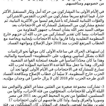
من خصومهم ومنافسيهم.
في الأيام الأولى بدا المشاركون من حركة أمل وتيّار المستقبل الأكثر
حذراً، فيما اندفع سريعاً مشاركون من الحزب التقدمي الاشتراكي
والقوّات اللبنانية للمشاركة باعتبارهم ليسوا من الأكثرية النيابية، ثم
تشجع مشاركون من المستقبل للمشاركة في الاحتجاجات بعد
موقف السيد نصر الله بشأن انسحاب جمهور المقاومة من
الساحات. بينما كان تقدير المشاركين من حزب الله أن حزبهم خارج
المنظومة التقليدية ولذا قاربوا بداية الاحتجاجات بإيجابية وبخاصة مع
الخطاب المرتفع للحزب منذ 2018 حول الإصلاح ومواجهة الفساد.
إن استهداف الحراك في ساعاته الأولى كان موجّهاً نحو الرئاسات
الثلاث بشكل أساسي ويصوّب على «المنظومة» السياسية والمالية،
وهذا ما كان محدّداً أساسياً في طبيعة استجابة القواعد الشعبية
للحراك. وهذا ما جعل مثلاً القاعدة الاجتماعية المؤيّدة لحزب الله
تسارع للمشاركة في الاحتجاجات في الأيام الأولى كونها تجد أن
الحزب خارج المنظومة، لا سيّما أن خطاب الإصلاح ومكافحة الفساد
الذي طرحه الحزب عام 2018 كان لا يزال حاضراً في وجدان مؤيّديه.
3- تشاركت مجموعة صغيرة من الفئتين مشاعر القلق والتوجّس منذ
الليلة الأولى للاحتجاجات. المتخوّفون من فئة الأحزاب، وكانوا من
المسلمين، انطلقوا من تجربة المحيط العربي بعد 2011 في مصر
وسوريا والعراق وليبيا، ولذا كان هاجسهم أن تكون احتجاجات 17
تشرين مقدّمة لفوضى واسعة. في المقابل، كان المشكّكون من فئة