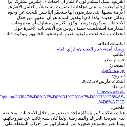
القريب. يميل المشاركون لاعتبار أن أحداث 17 تشرين ستترك أثراً
إيجابياً بحدود ما على اتجاهات التصويت مستقبلاً، والعامل الأهمّ هو
الأزمة نفسها التي يفترضون أنها ستحفّز الناخبين للبحث عن وجوه
وبدائل جديدة. ولذا كان التقدير السائد هو أن التغيير من خلال
الانتخابات سيكون تدريجياً. وكرّر أكثر من مشارك أن مجموعات
المعارضة استخلصت جملة دروس من الانتخابات الأخيرة حول
الخطاب والتحالفات وكيفية تقديم المرشحين للجمهور وتوقيت ذلك.
الكلمات الدالة:
وسيلة آمنة- خيار العصيان-الرأي العام
الكاتب:
حسام مطر
المصدر:
جريدة الاخبار
التاريخ:
الثلاثاء, مارس 29, 2022
الرابط:
https://www.al-
om/Opinion/333887/%D8%AF%D8%B1%D8%A7%D8%B3%D8%A9-
%D8%A7%D...
ملخص:
هناك تشكيك كبير بإمكانية إحداث تغيير من خلال الانتخابات، وبخاصة
لدى شريحة الحراك والمعارضة، ولذا كان شبه غائب عن طروحاتهم.
بينما تصر مجموعة صغيرة من المشاركين من أحزاب السلطة على