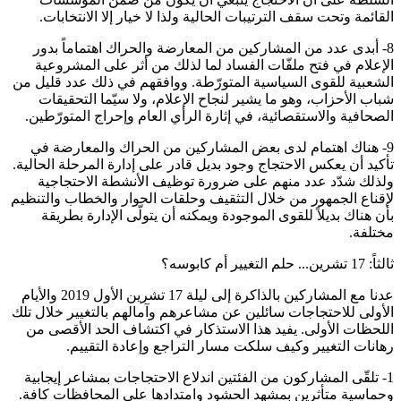
القائمة وتحت سقف الترتيبات الحالية ولذا لا خيار إلا الانتخابات.
8- أبدى عدد من المشاركين من المعارضة والحراك اهتماماً بدور
الإعلام في فتح ملفّات الفساد لما لذلك من أثر على المشروعية
الشعبية للقوى السياسية المتورّطة. ووافقهم في ذلك عدد قليل من
شباب الأحزاب، وهو ما يشير لنجاح الإعلام، ولا سيّما التحقيقات
الصحافية والاستقصائية، في إثارة الرأي العام وإحراج المتورّطين.
9- هناك اهتمام لدى بعض المشاركين من الحراك والمعارضة في
تأكيد أن يعكس الاحتجاج وجود بديل قادر على إدارة المرحلة الحالية.
ولذلك شدّد عدد منهم على ضرورة توظيف الأنشطة الاحتجاجية
لإقناع الجمهور من خلال التثقيف وحلقات الحوار والخطاب والتنظيم
بأن هناك بديلاً للقوى الموجودة ويمكنه أن يتولّى الإدارة بطريقة
مختلفة.
ثالثاً: 17 تشرين... حلم التغيير أم كابوسه؟
عدنا مع المشاركين بالذاكرة إلى ليلة 17 تشرين الأول 2019 والأيام
الأولى للاحتجاجات سائلين عن مشاعرهم وآمالهم بالتغيير خلال تلك
اللحظات الأولى. يفيد هذا الاستذكار في اكتشاف الحد الأقصى من
رهانات التغيير وكيف سلكت مسار التراجع وإعادة التقييم.
1- تلقّى المشاركون من الفئتين اندلاع الاحتجاجات بمشاعر إيجابية
وحماسية متأثرين بمشهد الحشود وامتدادها على المحافظات كافة.