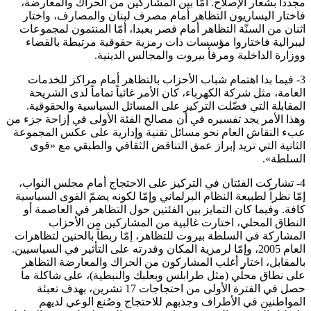
مجدداً بشعار الإصلاح. أمّا بين المشاركين من الحراك والمعارضة،
فاختار اليساريون التظاهر أمام مصرف لبنان والمصارف، واختار
اثنان من السنّة التظاهر أمام قصر بعبدا، أمّا المنتمون لمجموعات
ليبرالية فاختاروا مؤسسات ذات رمزية حقوقية مرتبطة بالقضاء
ووزارة الداخلية ومرفأ بيروت والمجالس الدينية.
3- فيما بدا اهتمام شباب الأحزاب بالتظاهر أمام مراكز للخدمات
العامة، مثل شركة الكهرباء، كان الأمر غائباً تماماً لدى الشريحة
المقابلة التي فضّلت التركيز على المسائل السياسية والحقوقية.
وهذا الأمر يجد تفسيره في أن مصالح الفئة الأولى في إزاحة جزء من
عبء النقاش العام نحو مسائل تقنية وإدارية على عكس المجموعة
الثانية التي تريد إبراز عمق التناقض الثقافي والطبقي مع «قوى
السلطة».
4- تشاركت الفئتان في التركيز على الاحتجاج أمام مجلس النواب،
إمّا نظراً لطبيعة النظام البرلماني وإمّا لكونه يضمّ القوى السياسية
كافة. وفيما كان التمايز بين الفئتين حول التظاهر في العاصمة أو
النطاق المحلي، اختارت غالبية من المشاركين من الأحزاب
المشاركة في السلطة بيروت للتظاهر، إمّا ربطاً بالحنين لتظاهرات
العام 2005، وإمّا لرمزية المكان وقدرته على التأثير في السياسيين.
بالمقابل، اختار أغلب المشاركون من الحراك والمعارضة التظاهر
على نطاق محلّي (مثل طرابلس وبعلبك والنبطية)، على شاكلة ما
حصل في الفترة الأولى من احتجاجات 17 تشرين، بهدف تعبئة
المواطنين في الأطراف وجذبهم للاحتجاج وصُنع الوعي لديهم