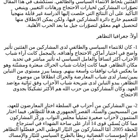
الفئتين بلحاظ الانتماء السياسي والطائفي. نستكشف في هذا المقال
تصوّرات المشاركين لخيارات الاحتجاج ورهانات التغيير. وينبغي
التأكيد على أن النتائج التي خلصت إليها الدراسة غير قابلة منهجياً
للتعميم خارج دائرة المشاركين فيها، ولكن يمكن الانطلاق منها
لتحصيل فهم معمّق لتصوّرات جيل ما بعد الحرب الأهلية.
أولاً: جغرافيا التظاهر
1- كان للانتماء السياسي والطائفي لدى المشاركين من الفئتين تأثير
واضح في اختيار أماكن الاحتجاج وأهدافه. بالمجمل كانت آراء شباب
الأحزاب أكثر اتساقاً والعامل السياسي له تأثير مباشر في تحديد
مكان التظاهر، فيما كانت إجابات شباب الحراك مبعثرة ومشتّتة وهو
ما يعكس غياب توافقات واسعة بينهم. وبينما يبرز مستوى من التباين
يمين/يسار لدى شباب المعارضة والحراك انطلاقاً من موضوع
التظاهر، يبدو التباين لدى شريحة شباب الأحزاب وفق ثنائية مع/ضد
العهد. وكان المشاركون من حزب الله هم الأكثر تشكيكاً بجدوى
الاحتجاج.
2- بين المشاركين من أحزاب في السلطة اختار المعارضون للعهد،
من المسيحيين والسنّة، القصر الجمهوري هدفاً للتظاهر، فيما اختار
المنتمون لأحزاب صغيرة تمثيلياً مجلس النواب. وركّز المشاركون
مما كان يُسمّى قوى 14 آذار على ساحة الشهداء في استرجاع
للحظة 2005. أمّا المشاركون من التيّار الوطني الحر ففضّلوا التظاهر
أمام المؤسسات القضائية ربطاً بالطرح السياسي للتيّار والإمساك