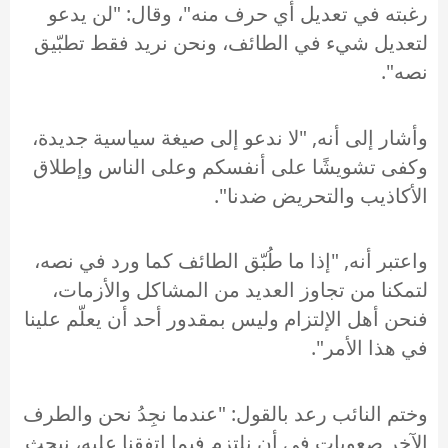
رغبته في تعديل أي حرف منه"، وقال: "لن يدعو
لتعديل شيء في الطائف، ونحن نريد فقط تطبّيق
نصه".
وأشار إلى أنه, "لا ندعو إلى صيغة سياسية جديدة،
وكفى تشويشًا على أنفسكم وعلى الناس وإطلاق
الأكاذيب والتحريض ضدنا".
واعتبر أنه, "إذا ما طُبّق الطائف كما ورد في نصه،
لتمكنا من تجاوز العديد من المشاكل والأزمات،
فنحن أهل الإلتزام وليس بمقدور أحد أن يعلّم علينا
في هذا الأمر".
وختم النائب رعد بالقول: "عندما نجِدُ نحن والطرف
الآخر صعوبات في أن نلتزم فيما اتفقنا عليه، نبحث