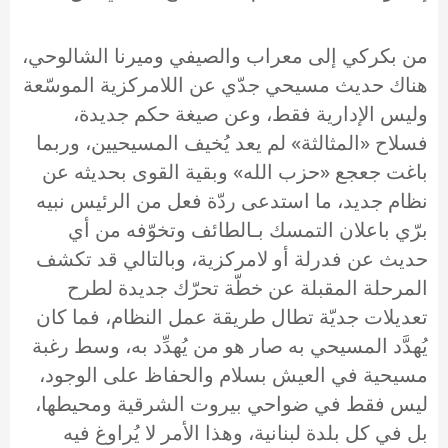
من بكركي إلى معراب والصيفي وميرنا الشالوحي،
هناك حديث مسيحي جدّي عن اللامركزية الموسّعة
وليس الإدارية فقط، وعن صيغة حكم جديدة،
فسلاح «المثالثة» لم يعد يُخيف المسيحيين، وربما
باغت جعجع «حزب الله» وبقية القوى بحديثه عن
نظام جديد، ما استدعى ردّة فعل من الرئيس نبيه
برّي باعلان التمسك بـالطائف وتخوّفه من أي
حديث عن فدرلة أو لامركزية، وبالتالي قد تكشف
المرحلة المقبلة عن خطّة تحرّك جديدة لطرح
تعديلات جديّة تطال طريقة عمل النظام، فما كان
يُهدَّد المسيحي به صار هو من يُهدِّد به، وسط رغبة
مسيحية في العيش بسلام والحفاظ على الوجود،
ليس فقط في ضواحي بيروت الشرقية ومحيطها،
بل في كل بلدة لبنانية، وهذا الأمر لا يُراوغ فيه