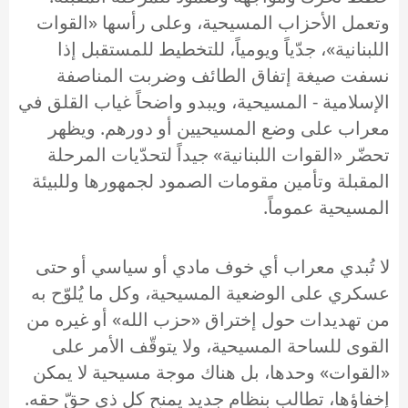
وتعمل الأحزاب المسيحية، وعلى رأسها «القوات
اللبنانية»، جدّياً ويومياً، للتخطيط للمستقبل إذا
نسفت صيغة إتفاق الطائف وضربت المناصفة
الإسلامية - المسيحية، ويبدو واضحاً غياب القلق في
معراب على وضع المسيحيين أو دورهم. ويظهر
تحضّر «القوات اللبنانية» جيداً لتحدّيات المرحلة
المقبلة وتأمين مقومات الصمود لجمهورها وللبيئة
المسيحية عموماً.
لا تُبدي معراب أي خوف مادي أو سياسي أو حتى
عسكري على الوضعية المسيحية، وكل ما يُلوّح به
من تهديدات حول إختراق «حزب الله» أو غيره من
القوى للساحة المسيحية، ولا يتوقّف الأمر على
«القوات» وحدها، بل هناك موجة مسيحية لا يمكن
إخفاؤها، تطالب بنظام جديد يمنح كل ذي حقّ حقه.