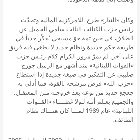
وكان «التيار» طرح اللامركزية المالية وتحدّث
رئيس حزب الكتائب النائب سامي الجميل عن
الطلاق، في حين ثمة جوّ مسيحي يُفكّر جدياً في
طريقة حكم جديدة ونظام جديد لا يطغى فيه فريق
على آخر. لم يمرّ مرور الكرام كلام رئيس حزب
«القوات اللبنانية» منذ أشهر مع الزميل جورج
صليبي عن التفكير في صيغة جديدة إذا استطاع
«حزب الله» فرض مرشحه بالقوة، فما أدلى به
جعجع جديد من نوعه بعد خروجـه مـن المعتقـل،
والجميـع يعـلم أنـه لـولا غطــــاء «القــوات
اللبنانية» عام 1989 لمـــا كان هنـــاك نظام
الطائف.