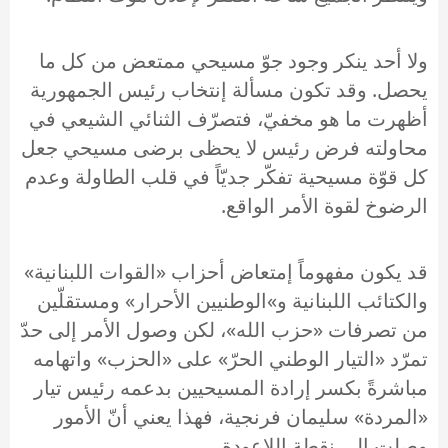
ولا أحد ينكر وجود جوّ مسيحي ممتعض من كل ما
يحصل. وقد تكون مسألة إنتخاب رئيس الجمهورية
أظهرت ما هو مخفيّ، فتصرّف الثنائي الشيعي في
محاولته فرض رئيس لا يحظى برضى مسيحي جعل
كل قوّة مسيحية تفكّر جديّاً في قلب الطاولة وعدم
الرضوخ لقوة الأمر الواقع.
قد يكون مفهوماً إمتعاض أحزاب «القوات اللبنانية»
والكتائب اللبنانية و»الوطنيين الأحرار» ومستقلّين
من تصرفات «حزب الله»، لكن وصول الأمر إلى حدّ
تمرّد «التيار الوطني الحرّ» على «الحزب» واتهامه
مباشرةً بكسر إرادة المسيحيين بدعمه رئيس تيار
«المردة» سليمان فرنجية، فهذا يعني أنّ الأمور
وصلت إلى نقطة اللاعودة.