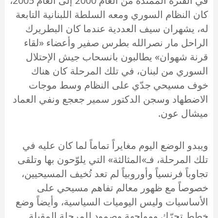
في الفترة الممتدّة من العام 2000 إلى العام 2005،
كان النظام السوري ومعه السلطة اللبنانية التابعة
له، يشهران سيف العددية عندما كان البطريرك
الراحل مار نصرالله بطرس صفير وأعضاء «لقاء
قرنة شهوان» يطالبون بانسحاب جيش الإحتلال
السوري من لبنان، في تلك المرحلة كان هناك
خوف مسيحي جدّي على النظام وسط موجات
الاضطهاد وسجن الدكتور سمير جعجع ونفي العماد
ميشال عون.
ويبدو الوضع اليوم مغايراً تماماً لما كان عليه في
تلك المرحلة، فـ»المثالثة» التي يلوّحون بها وتلقى
تجاوباً فرنسياً وأوروبياً لم تعد تُخيف المسيحيين،
خصوصاً مع ظهور معالم تفاهم مسيحي على
الأساسيات وليس اليوميات السياسية، وأيضاً وضع
خطط تحرّك ومواجهة وصمود للمرحلة المقبلة.