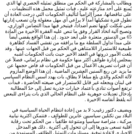
ويطالب بالمشاركة في الحكم من منطلق تمثيله الحصري لها الذي
يُمنع على أحد منازعته عليه ، فبات تمثيل مجمل هذه التنظيمات ،
على تناقضاتها، ممراً إلزامياً لتأليف الحكومات التي درجت العادة أن
تطول فترة تشكيلها أمداً لا يراعي أي مهل معقولة وأن تصعب إدارتها
متى شُكلت كونها تضم أضداداً، فيتبخر فيها مبدأ التضامن الوزاري،
وتصبح آلية اتخاذ القرار وفق ما تنص عليه الفقرة الأخيرة من المادة
65 من الدستور متعثرة على أبعد حدود . إن هذا الواقع يقضي أيضاً
على مبدأ تداول السلطة مع ما يرافقه من تفشي الفساد كظاهرة
طبيعية للاستمرار اللامتناهي في الحكم من قبل الجهات عينها . وقد
بلغت الأمور ذروتها في العقد الأخير حيث باتت الحكومات أشبه
بمجلس إدارة طوائف أكثر منها حكومة في نظام برلماني، فضلاً عن
أن فترات تصريف الأعمال من قبل الحكومات قد فاض حجمها عن
ما يزيد عن ربع السنين العشرين الماضية . إن هذا الوضع المأزوم
لآلة الحكم والذي بلغ مبلغاً لا يطاق، بات يهدد أسس النظام السياسي
في لبنان ويجعله غير قابل للاستمرار في صيغته الحاضرة ، فبدأت
ترتفع أصوات تنادي باعتماد خيارات جذرية تصل إلى حدّ المطالبة
بإدخال تعديلات جوهرية على النظام الحالي الذي بات يتراءى للبعض
أنه يلفظ أنفاسه الاخيرة .
ويضيف دكتور زغيب: لا بد من إعادة انتظام الحياة السياسية في
البلاد بين تكتلين سياسيين عابرين للطوائف ، فتتمكن اكثرية نيابية
مركبة ، متراصة سياسياً ومتنوعة طائفياً ، من الحكم تحت رقابة
أقلية تسعى بدورها إلى أن تتحول إلى أكثرية . ذلك هو المدخل
الإجباري لإعادة توفيق مستلزمات التمثيل الطائفي المستمدة من