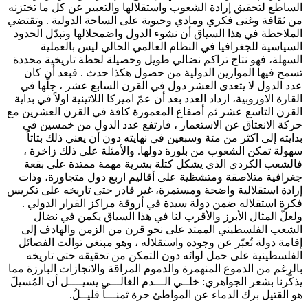
الساطع لتحقيق إرادة الشعوب واستقلالها والتعبير عن كل ما تختزنه
من ثقافة وغنى فكري ومادي وحيوية على الساحة الدولية . وتقتضي
الملاحظة في هذا السياق أن نشوء الدول واضمحلالها وتبدّل الحدود
السياسية للجغرافيا في النظام العالمي الحالي ليس بالعملية
السهلة، فهو نتاج تراكم نضالي طويل وحصيلة لحظة تاريخية محددة
تسمح فيها الموازين الدولية من حصول هكذا حدث . فبعد أن كان
عدد الدول لا يتعدى العشر دول في القرن السابع عشر ، جلّها في
القارة الاوروبية، ازداد العدد بعد أن عمّ اميركا اللاتينية اولاً في بداية
القرن التاسع عشر ثم أصقاع المعمورة كافة في القرن العشرين مع
حركة الانعتاق عن الاستعمار ، فارتفع عدد الدول من خمسين في
بدايته إلى اكثر من مئة وسبعين في نهايته دون أن يعني ذلك بتاتاً
سهولة تمكن الشعوب من بلورة دولها. والأمثلة على ذلك زاخرة ،
فالشعب الكردي الذي يشكل كتلة بشرية مهمة ممتدة على بقعة
جغرافية متلاصقة ومتشظية على أقاليم اربع دول متجاورة، وذات
إرادة استقلالية واضحة ومستمرة، غير قادر حتى تاريخه على تكريس
فكرة استقلاله ضمن دولة سيدة في أروقة مراكز القرار الدولي .
ولعلّ المثال الأبرز والأقرب لنا في هذا السياق يكمن في نضال
الشعب الفلسطيني الممتد على نحو قرن من الزمن والهادف إلى
إقامة دولة تُعبّر عن وجوده واستقلاله ، وهو مبتغى توالت الفصائل
الفلسطينية على حمل لوائه دون التمكن من تحقيقه حتى تاريخه
بالرغم من الدموع المنهمرة والدموم المراقة والانجازات البارزة مما
يذكّرنا بشعر الجواهري: خلــي الـــدم الغالـــي يسيــــل أن المُسيلَ
هو القتيل برك الدماء عن المواطئ حرة ثمنـــاً قليــلُ.