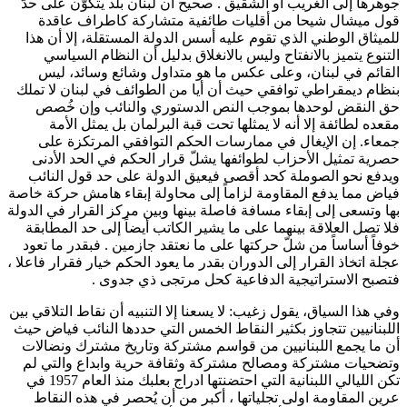
جوهرها إلى الغريب أو الشقيق . صحيح أن لبنان بلد يتكوّن على حدّ
قول ميشال شيحا من أقليات طائفية متشاركة كاطراف عاقدة
للميثاق الوطني الذي تقوم عليه أسس الدولة المستقلة، إلا أن هذا
التنوع يتميز بالانفتاح وليس بالانغلاق بدليل أن النظام السياسي
القائم في لبنان، وعلى عكس ما هو متداول وشائع وسائد، ليس
بنظام ديمقراطي توافقي حيث أن أيا من الطوائف في لبنان لا تملك
حق النقض لوحدها بموجب النص الدستوري والنائب وإن خُصص
مقعده لطائفة إلا أنه لا يمثلها تحت قبة البرلمان بل يمثل الأمة
جمعاء. إن الإيغال في ممارسات الحكم التوافقي المرتكزة على
حصرية تمثيل الأحزاب لطوائفها يشلّ قرار الحكم في الحد الأدنى
ويدفع نحو الصوملة كحد أقصى فيعيق الدولة على حد قول النائب
فياض مما يدفع المقاومة لزاماً إلى محاولة إبقاء هامش حركة خاصة
بها وتسعى إلى إبقاء مسافة فاصلة بينها وبين مركز القرار في الدولة
فلا تصل العلاقة بينهما على ما يشير الكاتب أيضاً إلى حد المطابقة
خوفاً أساساً من شلّ حركتها على ما نعتقد جازمين . فبقدر ما تعود
عجلة اتخاذ القرار إلى الدوران بقدر ما يعود الحكم خيار فقرار فاعلا ،
فتصبح الاستراتيجية الدفاعية كحل مرتجى ذي جدوى .
وفي هذا السياق، يقول زغيب: لا يسعنا إلا التنبيه أن نقاط التلاقي بين
اللبنانيين تتجاوز بكثير النقاط الخمس التي حددها النائب فياض حيث
أن ما يجمع اللبنانيين من قواسم مشتركة وتاريخ مشترك ونضالات
وتضحيات مشتركة ومصالح مشتركة وثقافة حرية وابداع والتي لم
تكن الليالي اللبنانية التي احتضنتها ادراج بعلبك منذ العام 1957 في
عرين المقاومة اولى تجلياتها ، أكبر من أن يُحصر في هذه النقاط