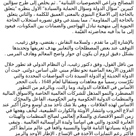
المصالح وتراعي الخصوصيات اللبنانية" . ثم يخلص إلى طرح سؤالين
كبيرين "سؤال الدولة وسؤال الحماية والسيادة" الاول بنظره "يتعلق
بالحاجة إلى الاصلاح البنيوي بالمعنى العميق للكلمة ، والثاني يتعلق
بالحاجة إلى المقاومة"، مما يستدعي وفق تصوره استجلاب الحاجة
الحيوية إلى منهجية تبادل الهواجس والضمانات بين المكونات، فيعود
إلى ما بدأ فيه محاضرته القيّمة .
بالإشارة إلى ما تقدم ، ولسلامة النقاش ، يقتضي، وفق زغيب،
التوقف عند بعض المصطلحات والتعابير بهدف تعريفها وتحديدها
بشكل دقيق لزوم أن يكون أي حوار واضح المعالم وهادف المرمى .
من نافل القول، وفق دكتور زغيب، أن النظام الدولي قد تطور خلال
القرون الأربعة الماضية نحو نظام مبني على اساس دولتي. حيث أن
الدولة الحديثة أو الدولة السيدة ذات المواصفات المحددة والتي
تكرّست رسمياً مع معاهدات وستفاليا لعام 1648 ، باتت الحجر
الأساس في العلاقات الدولية، وما زالت، وبالرغم من التطور
المضطرد والنمو المذهل للشركات العالمية الخاصة والاسواق المالية
والمنظمات الدولية الحكومية وغير الحكومية، الفاعل والمحرّك
الاساس لهذه العلاقات ، وهي بلا شك تأخذ مدى أوسع وحيّزاً أكبر عند
اندلاع الحروب وانتشار الأوبئة والكوارث الطبيعية، ليخّف وهجها في
زمن النمو الاقتصادي والسلام العالمي لصالح المنظمات والهيئات
العابرة للحدود والتي هي اساساً وليدة الرأسمالية العالمية . وتبقى
الدولة بسيادتها التامة قانوناً والنسبية واقعاً في عالم مترابط أكثر
فأكثر رغم التمايزات الآخذة في الإتساع ، الإطار الأوحد والرمز