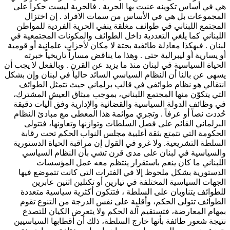
هي في أساس تكوينه عنيت بها الحرية . فالحرية ليست حكراً على
المجموعات بل هي في الأساس من سمات الافراد . إن اختزال
المجتمع اللبناني في طوائف مغلقة ينفي الحرية الفردية للمواطن
اللبناني كما يلغي التعددية داخل الطوائف والمكونات المجتمعية في
لبنان . فبهكذا معادلة طائفية بحتة لا مكان لأحزاب علمانية أو قومية
أو يسارية أو ليبرالية حتى . وهذا ما يناقض مساراً تاريخياً خبرته
الحياة السياسية في لبنان منذ ما يزيد عن القرن . وبالفعل لا يجب أن
يسهى عن بالنا أن النظام السياسي السائد حالياً في لبنان وإن بشكل
انتقالي هو نظام طوائفي في قالب برلماني حيث تتمثل الطوائف
التي يتكوّن منها المجتمع اللبناني، بموجب ميثاق العيش المشترك،
في وظائف الدولة السياسية والقضائية والإدارية وفق آليات دقيقة
حُددت نصاً أو عرفاً . وتجري موائمة هذا المعطى مع مبادئ النظام
البرلماني القائم على فصل السلطات وتوازنها وتعاونها، فتتولى
الحكومة التي تتمتع بثقة أغلبية مجلس النواب الحكم تحت رقابة
السلطة التشريعية. ولا غرو في القول إن مراقبة الحياة الدستورية
والسياسية في لبنان على مدى قرن تشي بأن النظام السياسي
اللبناني ما كان ينعم باستقرار ينتظم معه عمل المؤسسات
الدستورية بشكل ملحوظ إلا في الفترات التي كانت تتموضع فيها
الجهات السياسية المختلفة في تيارين أو تكتلين اثنين عابرين
للطوائف يتناوبان على السلطة ، فتتكون أكثرية سياسية متعددة
الطوائف تتولى الحكم، وأقلية على نفس الدرجة من التنوع تقوم
بمهام المعارضة، فتستقيم آلة الحكم ولا يتعرض الكيان للتصدع
نتيجة شعور طائفة بأنها خارج السلطة، ذلك أن أقطابها السياسيين