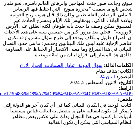
ميونخ وجابت صور جثث المهاجين والرهائن العالم باسره . نحو مليار
شخص تابع ما سميت "مجزرة ميونخ" التي اختلط فيها الرصاص
الالماني بالرصاص الفلسطيني وكان ذلك قبل هبوب رياح العولمة
وولادة الهاتف الذكي . وبمقاييس تلك الأيام ومسرح الحادث غير
المسبوق يمكن وصف ما حدث بأنه طوفان لكنه انطلق على الأرض
الاوروبية" . فجلي بعد مرور أكثر من خمسين سنة على هذه الأحداث
أن الصراع طويل ومكلف ويدفع إلى طرح سؤال مشروع قد تكون
عناصر الإجابة عليه ليس ملك اللبنانيين وحدهم : ما هي حدود النضال
اللبناني في هذا الصراع وما معنى الانتصار أو الحفاظ على المقاومة
اذا أدى هذا المسار إلى افراغ لبنان من ابنائه ومعناه .
الكلمات الدالة:
سؤال الدولة - تبادل الضمانات- إنحدار الاداء
الكاتب:
هتاف دهام
المصدر:
لبنان 24
التاريخ:
الاثنين, أغسطس 5, 2024
الرابط:
/lebanon/1230483/%D8%A7%D9%84%D8%AF%D9%83%D8%AA%D9...
ملخص:
الثابت الوحيد في الكيان اللبناني كما في أي كيان آخر هو الدولة التي
لا يمكن أن تكون انتقالية على ما يتفضل به النائب فياض مستعيناً
بأدبيات ماركسية في هذا المجال وذلك على عكس بعض مظاهر
النظام السياسي التي يمكن أن تكون انتقالية
»