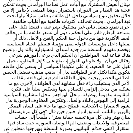
ميثاق العيش المشترك مع آليات عمل نظامنا البرلماني بحيث تتمكن
عجلة هذا النظام من الدوران باستمرار . وهذا المبتغى لا يتأمن إلا من
خلال تحقيق تنوع سياسي داخل كل طائفة ينعكس تمثيلاً نيابياً تحت
قبة البرلمان ، بحيث تتحالف أكثريات طائفية مع اقليات طائفية
أخرى تتمتع بتمثيل نيابي غير مشكوك بشرعيته ، فتنشأ تكتل على
مساحة الوطن قادر على الحكم ، دون أن تشعر طائفة ما لم يحالف
الحظ الأكثرية فيها من دخول جنة الحكم بالغبن والأبعاد، ذلك أن
تمثيلها داخل مؤسسات الدولة يبقى مؤمناً، فتنظم الحياة السياسية
ويخضع مفهوم السلطة من جديد لمبدأي المسؤولية والتداول، وتصبح
هناك قناعة لدى المواطنين أن الحكم الذي يرعى أمورهم شرعي
وفعّال في آن . ولا غلو في القول إنه يقع على كاهل المقاومة حِمل
ثقيل على هذا الصعيد، إذ على مكّونها السياسي أن يسعى بكل طاقته
لتكوين هكذا تكتل عابر للطوائف بدل أن يذهب مذهب تفضيل الحصن
الطائفي الحصين بحيث يحوّل الطائفة الشيعية إلى قلعة مقفلة ،
الأمر الذي يستجلب ردّة فعل مشابهة لدى الطوائف الأخرى مع ما
يشكله من مدخل إلزامي للتصادم بينها وينعكس سلباً على فكرة
المقاومة مفهوماً ووظيفة، وتحلّ الهواجس محل المشاريع السياسية
الرامية إلى النهوض بالبلاد والعباد، وتتكرّس المخاوف الوجودية بدل
نشوة الانتصارات الانتخابية، فيصّح حينها ما جاء على لسان المفكر
والوزير والنائب السابق ادوار حنين حين قال "في كل مرة يستقل
لبنان يهتز وفي كل مرة تحميه حماية يعتز" ، ملّمحاً إلى حقبات
المتصرفية والانتداب ونضيف اليها الوصاية السورية حيث ساد فيها
استقرار اكتفى خلاله اللبنانيون بصورة السلطة وبهرجتها متخلين عن