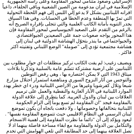
الإسرائيلي وصعود متنامي لمحور المقاومة وعلى رأسه الجمهورية
الإسلامية في ايران مدعومة من الصين الشعبية وباقي الحلفاء، داعياً
اقرانه اللبنانيين بشكل لا يدعو إلى اللبس إلى فهم اللحظة التحولية
التي تمرّ بها المنطقة وعدم الخطأ في الحسابات. وفي هذا السياق
يجدر التنويه بأمانة الكاتب العلمية والتي تتجلى بإقراره الصريح أنه
بالرغم من التقدم على الصعيد الجيوسياسي لمحور المقاومة فإن
هذا المحور يواجه صعوبات جمة على الصعيدين الجيواقتصادي
والجيواجتماعي ما ينذر بتحوّل الهشاشة الدولتية في لبنان إلى
هشاشة مجتمعية تؤدي إلى "صوملة" الوضع اللبناني وتفتيته اكثر
فاكثر .
ويضيف زغيب: لم يفت الكاتب تركيز منطلقات اي حوار مطلوب بين
اللبنانيين على ارضية مشتركة تتسّم عامة بالسلبية وتذكّرنا بلاءات
ميثاق 1943 التي لا يمكن اختصاره بها ، وهي رفض التوطين
والتوجس من آثار النزوح السوري ومناهضة استمرار احتلال مزارع
شبعا وتلال كفرشوبا وغيرها من الاراضي اللبنانية ودرء اي خطر يهدد
الموارد اللبنانية في الآبار الغازية والنفطية والعمل على ترميم
العلاقات بين لبنان والدول العربية. كما يتطرق إلى علاقة الدولة
بالمقاومة فيجد "ان المقاومة لم تسع يوماً إلى الزام الحكومة
اللبنانية بتحالفاتها وخصوماتها ، ولا دفعت باتجاه أن يكون تموضع
لبنان الرسمي في النظام الاقليمي حيث تتموضع المقاومة نفسها" .
ليعود ويؤكد إلى أن "دائماً ما نظرت المقاومة إلى اهمية الانسجام
والتكامل بين الدولة والمقاومة مع ابقاء مساحة فاصلة بينهما اذ لا
تصل العلاقة بينهما إلى حد المطابقة التي تلغي الهوامش التي تخدم