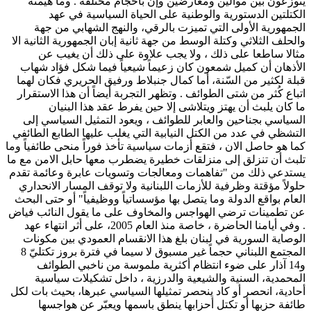
يتوزعون بين موالين ومعارضين وإن باحجام مختلفة . وما هيمنة
الكتلتين الدستورية والوطنية على الحياة السياسية في عهد
الجمهورية الأولى التي تميزت بالرقي، والنهج الشهابي من جهة
والحلف الثلاثي وكتلة الوسط من جهة ثانية إبان الجمهورية الثانية الا
مثالا ساطعا على ذلك ، ولا يجب علاوة على ذلك أن يغيب عن
الأذهان أن كميل شمعون كان زعيماً شيعياً فيما شكل فؤاد شهاب
قبلة لكثير من السّنة، أما كمال جنبلاط ورفيق الحريري فكان لهما
اتباع كُثر من شتى الطوائف . وتظهر التجربة أيضاً أن هذا الاستقرار
ما كان يلبث أن يهتز ويتلاشى إلا حين يفرط عقد هذا البنيان
السياسي بجناحين والعابر للطوائف ، ويعود التمثيل السياسي إلى
التشظي في عدد من الكتل النيابية التي يغلب عليها الطابع الطائفي
كما هو حاصل الان ، فتقع أزمات سياسية تأخذ فوراً منحى طائفياً وما
تلبث أن تنزلق إلى منزلقات خطيرة يضطرب معها حابل الامن مع ما
يستدعي ذلك من "تفاهمات ومعالجات وتسويات عابرة وعائمة تقدم
حلولاً مؤقتة وظرفية للأزمات اللبنانية ولا توقف المسار الانحداري
العام بواقع الدولة وما يتصل بها مؤسساتياً ووظيفياً" أو حتى البحث
عن تطمينات ترضي الهواجس والمخاوف على ما يقول النائب فياض
. وفي أيامنا الحاضرة ، خاصة منذ العام 2005، على أثر انتهاء عهد
الوصاية السورية في لبنان بلغ هذا الانقسام العمودي بين مكونات
المجتمع اللبناني حجماً غير مسبوق لا سيما في فترة بروز تكتليّ 8
و14 آذار على ضوء انتظام أكثرية ملموسة من ناخبي الطوائف
المحمدية، السنية والشيعية والدرزية ، داخل تشكيلات سياسية
أحادية، انحصر أو كاد ينحصر تمثيلها السياسي عبرها، بحيث بات لكل
طائفة حزبها أو تكتل أحزابها ينطق باسمها ويعبّر عن هواجسها