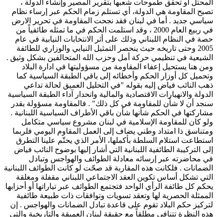
المحتل أو تحقق طموحات شعبها بتقرير المصير وإنشاء الدولة ،
تصبح المقاومة هي الدولة، أي تستلم زمام الحكم عبر إرساء نظام
سياسي جديد . أما في لبنان فقد نجحت المقاومة في تحرير الارض
في ربيع العام 2000 ، وقد استلمت الحكم في ما تمثله طائفياً من
حصة في النظام اللبناني وذلك على أثر الانتخابات النيابية في عام
2005 وحتى تاريخه حيث ينحصر التمثيل النيابي والوزاري للطائفة
الشيعية في تنظيمي حركة أمل وحزب الله المتحالفين بشكل وثيق .
ومن هنا يستحيل إعفاء المقاومة من مسؤوليتها في ادارة البلاد
وتحميل كل أوزار الحكم وأخطائه إلى باقي الطبقة السياسية كما
ذهب النائب فياض إليه بقوله "في التحليل العميق لحالة تداعي
الدولة والانهيارات الاقتصادية والمالية وانحدار آداء الطبقة السياسية
سنجد أن لا شأن للمقاومة في كل ذلك" . فالمقاومة مسؤولة بقدر
مشاركتها في الحكم شأنها شأن باقي الأطراف السياسية اللبنانية .
ولو كان للمقاومة الإسلامية في لبنان مشروع سياسي متكامل
ومتناسق ذا امتداد وطني يضاف إلى العمل المقاوم اليومي فلربما
استطاعت استلام السلطة بأكملها، الأمر الذي يحتّم علينا التطرق
إلى التركيبة الطائفية اللبنانية التي أشار إليها بوضوح النائب فياض
في محاضرته عبر إرسائه معادلة الطوائف والهواجس وتبادل
الضمانات . فلكانت هذه المقاربة قد صحّت لو كانت الطوائف اللبنانية
التي تشكل أساس تكوين العقد الاجتماعي اللبناني مقفلة ومغلقة
يحكم كل طائفة الرأي الواحد فتجتمع الطوائف عبر تياراتها أو أحزابها
الممثلة الحصرية لها وتعقد تسويات وتوافقات ذات طبيعة طائفية
لتركيز حكم البلاد تقوم على قاعدة تبادل الضمانات والهواجس . إن
هذه النظرة تتنافى مطلقاً مع حقيقة لبنان العميقة والتاريخية والتي