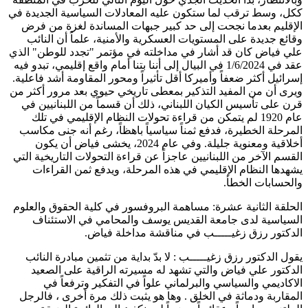
ككل، وسط ترقب لما ستكون عليه المعادلات السياسية الجديدة في
الإقليم بعدما نجحت إلى حد كبير جبهات المساندة لغزة من فرض
وقائع جديدة على المستويات العسكرية والأمنية، علماً أن النائب
علي فياض كان قد أشار في مداخلته في مؤتمر "تجدد للوطن" الذي
عقد في 1/6/2024 في البيال إلى أننا بتنا أمام واقع إقليمي، تبدو فيه
إسرائيل أكثر ضعفاً وأميركا أقل تأثيراً ومحور المقاومة أشد فاعلية.
ويرى أن من المفيد التذكير بمعطى تاريخي حيوي بعد مرور أكثر من
قرن على تأسيس الكيان اللبناني، ذلك أن قسماً من اللبنانيين في
عام 1920 لم يتمكن من قراءة تحولات النظام الإقليمي في تلك
المرحلة الخطيرة، فدفع ثمناً سياسياً باهظاً، رغم أنه جنى مكاسب
أخلاقية ومعنوية جليلة. وفي عام 2024، يخشى فياض أن يكون
القسم الآخر من اللبنانيين عاجزاً عن قراءة التحولات التاريخية التي
يشهدها النظام الإقليمي في هذه المرحلة، ويدفع ثمن القراءات
والحسابات الخطأ.
الحلقة الثانية عشرة: مساهمة البروفسور في كلية الحقوق والعلوم
السياسية لدى جامعة القديس يوسف والمحامي في الاستئناف
الدكتور رزق زغيـــــب في مناقشة مداخلة فياض.
يقول الدكتور رزق زغيـــــب : لا بدّ بداية من تثمين مبادرة النائب
الدكتور علي فياض والتي تشهد له مسيرته الراقية على الصعيد
الاكاديمي والسياسي والبرلماني علواً في التفكير وترفعاً في
المقاربة ودماثة في الخلق . وها هو يثبت ذلك مرة أخرى ، فالرجل