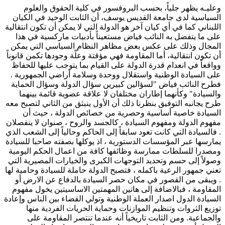
وعليـه يظهر جلياً، بحسب البروفسور في كلية الحقوق والعلوم
السياسية لدى جامعة القديس يوسف، أن الثابت الوحيد في الكيان
اللبناني كما في أي كيان آخر هو الدولة التي لا يمكن أن تكون انتقالية
على ما يتفضل به النائب فياض مستعيناً بأدبيات ماركسية في هذا
المجال وذلك على عكس بعض مظاهر النظام السياسي التي يمكن
أن تكون انتقالية، أما المقاومة فهي مؤقتة وعلّة وجودها تكمن قانوناً
وواقعاً في انعدام قدرة الدولة على القيام بما يتوجب عليها للحفاظ
على السيادة الوطنية واستقلال ووحدة وسلامة أراضي الجمهورية .
فطرح النائب فياض "لسؤالين كبيرين سؤال الدولة وسؤال الحماية
والسيادة" وكأنهما إطاران مختلفان لا علاقة عضوية قائمة بينهما
طرح يجانبه التوفيق بنظرنا ذلك أن الأول ينبثق من الثاني لتصبح معه
السيادة خاصية أساسية وحصرية من خصائص الدولة ، حيث أن
مفهوم الدولة ومفهوم السيادة ، كالجسد والروح ، صنوان لا ينفصلان
. فالسيادة التي كانت تعود سابقاً إلى الحاكم وحالياً إلى الشعب الذي
يمارسها عبر المؤسسات الدستورية ، اذ يوكلها بصفته صاحبا للسيادة
ومصدرا للسلطات ممارسة وظائفها كافة من اعمال الحكم اليومية
وصولاً إلى حسم وتحديد التوجهات الكبرى والخيارات المصيرية التي
تعني جمهور الرعية باكمله ، فتصبح الدولة حاملة للسيادة وحامية لها
. ويبقى من القصور في مكان حصر السيادة بالدفاع عن الارض أو
المقاومة ، فبالاضافة إلى هاتين المهمتين الاساسيتين يخول مفهوم
السيادة الدول اصدار العملة الوطنية وتولي القضاء بين الناس وإعادة
توزيع الثروات وتنظيم الموازنات وحماية الحريات الفردية منها
والجماعية. ومن الثابت تاريخياً أنه عندما تنتصر المقاومة على