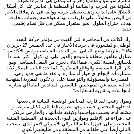
الملتزم سياسياً وعقائدياً وحزبياً لم ينكفئ إلى الدائرة الضيقة
المكوّنة من الحزب أو الطائفة أو المنطقة بل تجاسر على كل أشكال
الانغلاق على الذات وذهب بخطى جريئة وواثقة في آن لملاقاة الآخر
في الوطن محاولاً ، على طريقته ، تهدئة هواجسه وطمأنة مخاوفه
بهدف اجتراح الحلول "نحو استقرار ممكن في ظل نظام إقليمي
جديد" .
أراد الكاتب في المحاضرة التي ألقيت في مؤتمر حركة التجدد
الوطني والمنشورة في جريدة الأخبار في عدد الخميس 27 حزيران
2024 مقاربة الوضع اللبناني "من الناحية السياسية وليس الأكاديمية"
فتناول مفاهيم متعلقة بالموقع والدور على أن الاول "أكثر انشداداً
للحقائق الصلبة الكبرى فيما الثاني يخرج من الفعل السياسي وهو
اكثر تأثراً بالسياسة والوقائع المتغيّرة" .كما حدد النائب المفكر ثلاث
مستلزمات لإنجاح أي حوار أو مبادرة أو عقد طائفي جديد وهي:
"المصارحة والمسؤولية والتوافقية على أن تكون المقاربة المنهجية
الحالية بعيدة عن المنهجيتين البائستين السائدتين لبنانياً أي مقاربة
المجاملات ومقاربة الشعارات" .
ويقول زغيب: لقد قارب المحاضر الوضعية اللبنانية في بعديها
الداخلي، المحصور حسب وجهة نظره بالطوائف ككتل متراصة،
مصّنفاً اياها بحسب هواجسها وكيفية طمأنتها ، والخارجي مرتكزاً
على قراءة في الإقليم وموازين القوى الجديدة في المنطقة المبنية
بالمختصر على أفول النظام الليبرالي الأميركي الامر الذي ينسحب
بالتالي أيضاً على حلفائه في المنطقة وفي طليعتهم الكيان