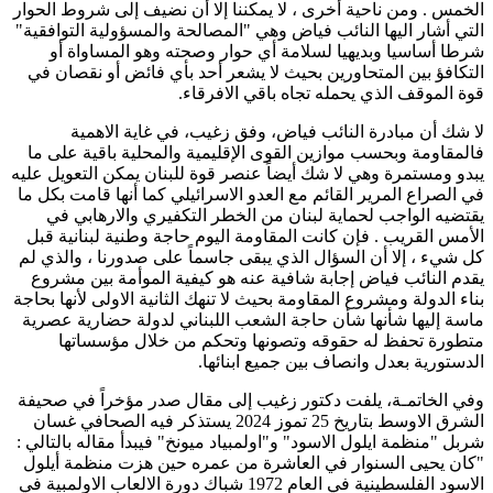
الخمس . ومن ناحية أخرى ، لا يمكننا إلا أن نضيف إلى شروط الحوار
التي أشار اليها النائب فياض وهي "المصالحة والمسؤولية التوافقية"
شرطا أساسيا وبديهيا لسلامة أي حوار وصحته وهو المساواة أو
التكافؤ بين المتحاورين بحيث لا يشعر أحد بأي فائض أو نقصان في
قوة الموقف الذي يحمله تجاه باقي الافرقاء.
لا شك أن مبادرة النائب فياض، وفق زغيب، في غاية الاهمية
فالمقاومة وبحسب موازين القوى الإقليمية والمحلية باقية على ما
يبدو ومستمرة وهي لا شك أيضاً عنصر قوة للبنان يمكن التعويل عليه
في الصراع المرير القائم مع العدو الاسرائيلي كما أنها قامت بكل ما
يقتضيه الواجب لحماية لبنان من الخطر التكفيري والارهابي في
الأمس القريب . فإن كانت المقاومة اليوم حاجة وطنية لبنانية قبل
كل شيء ، إلا أن السؤال الذي يبقى جاسماً على صدورنا ، والذي لم
يقدم النائب فياض إجابة شافية عنه هو كيفية الموأمة بين مشروع
بناء الدولة ومشروع المقاومة بحيث لا تنهك الثانية الاولى لأنها بحاجة
ماسة إليها شأنها شأن حاجة الشعب اللبناني لدولة حضارية عصرية
متطورة تحفظ له حقوقه وتصونها وتحكم من خلال مؤسساتها
الدستورية بعدل وانصاف بين جميع ابنائها.
وفي الخاتمـة، يلفت دكتور زغيب إلى مقال صدر مؤخراً في صحيفة
الشرق الاوسط بتاريخ 25 تموز 2024 يستذكر فيه الصحافي غسان
شربل "منظمة ايلول الاسود" و"اولمبياد ميونخ" فيبدأ مقاله بالتالي :
"كان يحيى السنوار في العاشرة من عمره حين هزت منظمة أيلول
الاسود الفلسطينية في العام 1972 شباك دورة الالعاب الاولمبية في