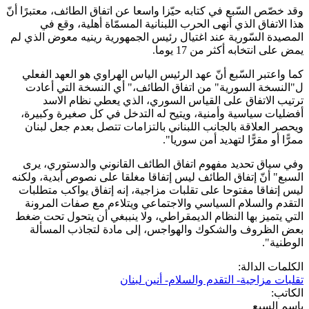
وقد خصّص السّبع في كتابه حيّزا واسعا عن اتفاق الطائف، معتبرًا أنّ
هذا الاتفاق الذي أنهى الحرب اللبنانية المسمّاة أهلية، وقع في
المصيدة السّورية عند اغتيال رئيس الجمهورية رينيه معوض الذي لم
يمض على انتخابه أكثر من 17 يوما.
كما واعتبر السّبع أنّ عهد الرئيس الياس الهراوي هو العهد الفعلي
ل"النسخة السورية" من اتفاق الطائف،" أي النسخة التي أعادت
ترتيب الاتفاق على القياس السوري، الذي يعطي نظام الاسد
أفضليات سياسية وأمنية، ويتيح له التدخل في كل صغيرة وكبيرة،
ويحصر العلاقة بالجانب اللبناني بالتزامات تتصل بعدم جعل لبنان
ممرًّا أو مقرًّا لتهديد أمن سوريا".
وفي سياق تحديد مفهوم اتفاق الطائف القانوني والدستوري، يرى
السبع" أنّ إتفاق الطائف ليس إتفاقا مغلقا على نصوص أبدية، ولكنه
ليس إتفاقا مفتوحا على تقلبات مزاجية، إنه إتفاق يواكب متطلبات
التقدم والسلام السياسي والاجتماعي ويتلاءم مع صفات المرونة
التي يتميز بها النظام الديمقراطي، ولا ينببغي أن يتحول تحت ضغط
بعض الظروف والشكوك والهواجس، إلى مادة لتجاذب المسألة
الوطنية".
الكلمات الدالة:
تقلبات مزاجية- التقدم والسلام- أنين لبنان
الكاتب:
باسم السبع