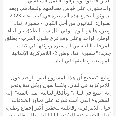
الذين فصلوا- وما زالوا- العمل السياسي
والدستوري على قياس مصالحهم وفسادهم. وبعد
أن وثق التجمع هذه المسيرة في كتاب عام 2023
بعنوان: "لبنانيون من أجل الكيان"- مسيرة إنقاذ
وطن، ها هو اليوم - وفي ظل شبه الطلاق بين أبناء
الوطن الواحد وعلى وقع قرع طبول الحرب - يطلق
المرحلة الثانية من المسيرة ويوثقها في كتاب
جديد: "مسيرة إنقاذ وطن 2- اللامركزية الإنمائية
الموسعة وتطبيقها في لبنان".
وتابع: "صحيح أن هذا المشروع ليس الوحيد حول
اللامركزية في لبنان، ولكننا نقول وبكل ثقة وفخر
إنه "صنع في لبنان" وبأفكار لبنانية "مية بالمية". إنه
المشروع الذي أثبت قدرته على تجاوز الخلافات
حول اللامركزية وقابليته لتحقيق أكبر إجماع وطني،
أترك الشرح عنه للدكتور إيليا إيليا. لذلك نطلب من