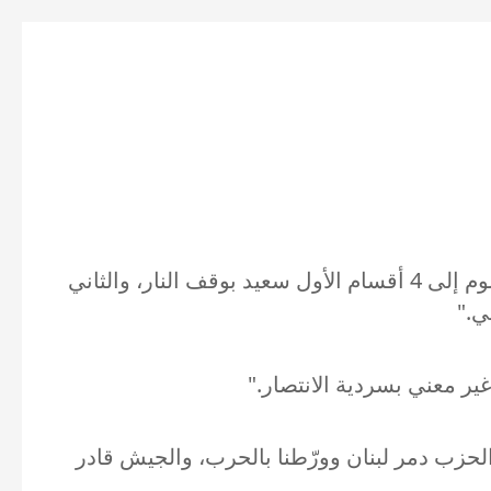
أكد عضو تكتل "الجمهورية القوية" النائب بيار بو عاصي أننا "لم نراهن يومًا على أي أمر خارجي، ولبنان مقسوم إلى 4 أقسام الأول سعيد بوقف النار، والثاني
ي."
لحزب دمر لبنان وورّطنا بالحرب، والجيش قادر