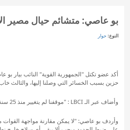
بو عاصي: متشائم حيال مصير ال
النوع:
حوار
حزين بسبب الخسائر التي وصلنا إليها، والثالث خاب
وأضاف عبر الـ LBCI : "موقفنا لم يتغيير منذ 25 سنة حتى اليوم وهو إحترام سيادة لبنان وجميع مكوناته، وأنا غير معني بسردية الانتصار."
وأردف بو عاصي: "لا يمكن مقارنة مواجهة القوات م
على ضبط الحدود ويجب ألا يبقى أي سلاح خارج نطا