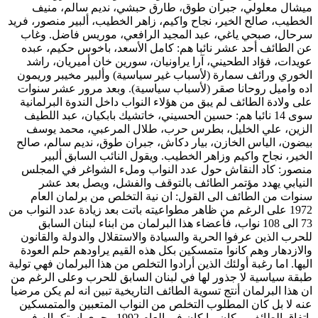
ميشال معلولي، جبران طوق، طارق حبشي، نديم سالم، منيف
الخطيب، صالح الخير، نجاح واكيم، زاهر الخطيب، ألبير منصور، فريد
سرحال، صبحي ياغي، عبد المجيد الرافعي، موريس فاضل. وغاب
عن الطائف أحد عشر نائبا هم: كامل الأسعد، باخوس حكيم، عبده
عويدات، فؤاد الطحيني، آرا يراونيان، سورين خان أميريان، راشد
الخوري ورائف سمارة (لأسباب غير سياسية) وألبير مخيبر وريمون
اده واميل روحانا صقر (لأسباب سياسية). وبعد مرور عشر سنوات
على ولادة الطائف لم يبق من هؤلاء النواب داخل الندوة البرلمانية
سوى 14 نائبا هم: حسين الحسيني، خاتشيك بابكيان، عبد اللطيف
الزين، علي الخليل، بطرس حرب، طلال المرعبي، محمد يوسف
بيضون، الياس الخازن، بيار دكاش، جبران طوق، نديم سالم، صالح
الخير، نجاح واكيم وزاهر الخطيب. ويقول النائب السابق ألبير
منصور: كاد النقاش حول عدد النواب وملء الشواغر في المجلس
النيابي يهدد مؤتمر الطائف بالتوقف والفشل، ويصل بعد عشر
سنوات من الطائف الى القول: ان نية التخلص من برلمان العام
1972 على الرغم من ظاهر مطواعيته باتت بعد زيادة عدد النواب من
73 الى 108 نواب، فأعضاء هذا البرلمان من ابناء لبنان السابق
للحرب الذين عرفوا الحرية والسيادة والاستقلال والدولة والقانون
والازدهار وهم كانوا متمسكين بكل هذه القيم يراودهم حلم العودة
اليها. اما رغبة أولئك الذين أرادوا التخلص من هذا البرلمان فهي تولية
طبقة سياسية لا جذور لها في لبنان السابق للحرب وعلى الرغم من
ان هذا البرلمان أنتج تسوية الطائف التاريخية تبين انه لم يكن مرضيا
عنه لا بل كان المطلوب التخلص من النواب المتعبين والمتمسكين
باتفاق الطائف، وكان ما كان في العام 1992 وجرى استكماله في