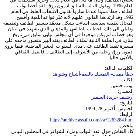
العام 1996. ويقول النائب السابق ادمون رزق: لقد أخطأ نواب
الطائف خطأ مميتا عندما ساروا بقانون الانتخاب الغلط في العام
1992 وقد ارتد هذا القانون عليهم لأنه غيّر قواعد اللعبة وأفسح
المجال لطبقة سياسية اساءت بشكل متعمّد تفسير الطائف وتطبيقه
ودليلي الى ذلك الخطاب الطائفي والمذهبي الذي نشهده في لبنان
وهو خطاب لم يكن موجودا في أي مجلس نيابي سابق في تاريخ
لبنان. في الحلقة الثانية لملف الطائف يفند ألبير منصور مآخذه على
مسيرة تنفيذ الطائف على مدى السنوات العشر الماضية، فيما يروي
ادمون رزق رحلته من الأشرفية إلى الطائف... فالعمل الثقافي
والأدبي حالياً.
الكلمات الدالة:
خطأ مميت- التمسك بالقيم-أشباح وشواهد
الكاتب:
ايوب حسين
المصدر:
أرشيف جريدة السفير
التاريخ:
الخميس, أكتوبر 28, 1999
الرابط:
https://archive.assafir.com/ssr/1263284.html
ملخص:
كاد النقاش حول عدد النواب وملء الشواغر في المجلس النيابي