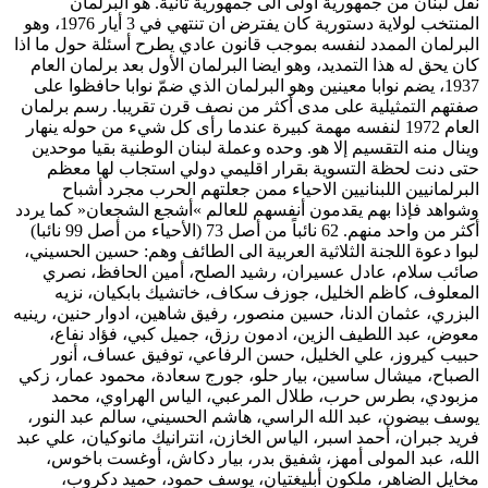
نقل لبنان من جمهورية أولى الى جمهورية ثانية. هو البرلمان
المنتخب لولاية دستورية كان يفترض ان تنتهي في 3 أيار 1976، وهو
البرلمان الممدد لنفسه بموجب قانون عادي يطرح أسئلة حول ما اذا
كان يحق له هذا التمديد، وهو ايضا البرلمان الأول بعد برلمان العام
1937، يضم نوابا معينين وهو البرلمان الذي ضمّ نوابا حافظوا على
صفتهم التمثيلية على مدى أكثر من نصف قرن تقريبا. رسم برلمان
العام 1972 لنفسه مهمة كبيرة عندما رأى كل شيء من حوله ينهار
وينال منه التقسيم إلا هو. وحده وعملة لبنان الوطنية بقيا موحدين
حتى دنت لحظة التسوية بقرار اقليمي دولي استجاب لها معظم
البرلمانيين اللبنانيين الاحياء ممن جعلتهم الحرب مجرد أشباح
وشواهد فإذا بهم يقدمون أنفسهم للعالم »أشجع الشجعان« كما يردد
أكثر من واحد منهم. 62 نائباً من أصل 73 (الأحياء من أصل 99 نائبا)
لبوا دعوة اللجنة الثلاثية العربية الى الطائف وهم: حسين الحسيني،
صائب سلام، عادل عسيران، رشيد الصلح، أمين الحافظ، نصري
المعلوف، كاظم الخليل، جوزف سكاف، خاتشيك بابكيان، نزيه
البزري، عثمان الدنا، حسين منصور، رفيق شاهين، ادوار حنين، رينيه
معوض، عبد اللطيف الزين، ادمون رزق، جميل كبي، فؤاد نفاع،
حبيب كيروز، علي الخليل، حسن الرفاعي، توفيق عساف، أنور
الصباح، ميشال ساسين، بيار حلو، جورج سعادة، محمود عمار، زكي
مزبودي، بطرس حرب، طلال المرعبي، الياس الهراوي، محمد
يوسف بيضون، عبد الله الراسي، هاشم الحسيني، سالم عبد النور،
فريد جبران، أحمد اسبر، الياس الخازن، انترانيك مانوكيان، علي عبد
الله، عبد المولى أمهز، شفيق بدر، بيار دكاش، أوغست باخوس،
مخايل الضاهر، ملكون أبليغتيان، يوسف حمود، حميد دكروب،