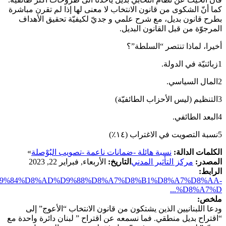
كما أنّ الشكوى من قانون الانتخاب لا معنى لها إذا لم تقرن مباشرة
بطرح قانون بديل، مع شرح علمي و جديّ لكيفيّة تحقيق الأهداف
المرجوّة من قبل القانون البديل.
أخيرا، لماذا تنتصر “السلطة”؟
1زبائنيّة في الدولة.
2المال السياسي.
3التنظيم (ليس الأحزاب الطائفيّة)
4البعد الطائفي.
5نسبة التصويت في الاغتراب (١٤٪)
»
الكلمات الدالة:
نسبة هائلة -ضمانات ناعمة -تصويب البُوْصلة
المصدر:
مركز التأثير المدني
التاريخ:
الأربعاء, فبراير 22, 2023
الرابط:
D8%A7%D9%84%D8%AD%D9%88%D8%A7%D8%B1%D8%A7%D8%AA-
%D8%A7%D...
ملخص:
ودعا اللبنانيين الذين يشتكون من قانون الانتخاب “الأعوج” إلى
“اقتراح بديل منطقي. فما نسمعه عن اقتراح ” لبنان دائرة واحدة مع