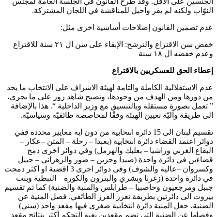
الجنسين على الأقل. وقد طرح القانون في الجلسة العامة لمجلس
النوّاب ولكنه لم يقر واحيل للمناقشة في اللجان المشتركة.
عدم تضمين القانون إصلاحات أساسية اخرى مثل:
خفض سن الاقتراع والترشح: الإبقاء على سن ال ٢١ سنة للاقتراع
وعدم خفضه ال ١٨ سنة
إعطاء الحق للعسكريين بالاقتراع
عدم الاستقلالية الكاملة والتامة لهيئة الاشراف على الانتخاب ما يحد
من دورها ومن الهدف من وجودها، وتصبح شاهد زور على ما يجري،
” تعمل بصورة مستقلة وبالتنسيق مع وزير الداخلية “. هذا بالإضافة
الى طريقة وآليّة تعيين الهيئة وفقًا لمحاصصة طائفيّة وسياسيّة.
تقسيم لبنان الى 15 دائرة انتخابية من دون اية معايير محددة ففي
دوائر اعتمد القضاء دائرة انتخابية (بعبدا – زحلة – المتن –عكار –
البقاع الغربي وراشيا – بعلبك والهرمل) وفي دوائر اخرى دمج
قضاءين في دائرة واحدة (صيدا وجزين – صور والزهراني – جبيل
وكسروان –عالية والشوف) وفي دوائر اخرى 3 اقضية او أكثر دمجت
في دائرة واحدة (زغرتا وبشري والبترون والكورة – النبطية وبنت
جببل ومرجعيون وحاصبيا – طرابلس والمنية والضنية) كما تم تقسيم
بيروت الى دائرتين بطريقة تعزز الفرز الطائفي. فصل المنية عن
الضنية، جعل المنية دائرة انتخابية صغرى فيها مقعد واحد (سني)
وفصلها عن الضنية التي تضم مقعدين بغية التحكم أكثر بنتائج مقعد