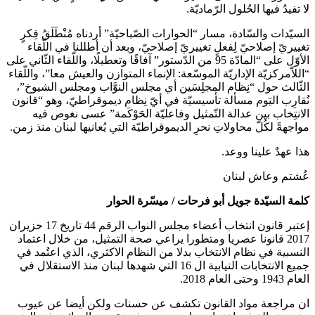
لا تفيدُ فيها الحُلول الرّماديّة.
السيّدات والسّادة، مسار “الحوارات الصّباحيّة” أردناه مُنْطَلَقُ فِكرٍ
تغييريّ إصلاحيّ لِفعلٍ تغييريّ إصلاحيّ، وبعد أن أطللنا في اللّقاء
الأوّل على “المادّة 95 من الدّستور” آفاقًا وتعطيلًا، واللّقاء الثّاني على
“اللاّمركزيّة الإداريّة الموسّعة: الإنماء المتوازن والعيش معا”، واللّقاء
الثّالث حول “نِظام المجلِسَين أي مجلس النوَّاب ومجلس الشيوخ”،
نُقارِب اليَوم مسألة تأسيسيّة في أيّ نِظام ديموقراطيّ، وهو “قانون
الانتِخاب بين عدالة التّمثيل وفاعليّة الحَوْكَمة” عسى نغوص فيه
مواجهةً لكُلّ محاولاتِ نحرِ الديموقراطيّة التي يُعانيها لبنان منذ زمن.
هذا عهدٌ علينا ووعد.
عُشتم وعاش لبنان
كلمة السيّدة جويل أبو فرحات / ميسّرة الحوار
إعتبر قانون انتخاب أعضاء مجلس النواب الرقم 44 تاريخ 17 حزيران
2017 قانونا عصريا ومتطورا يراعي صحة التمثيل، من خلال اعتماد
النسبية في نظام الانتخاب بدلا من النظام الاكثري، الذي اعتُمد في
جميع الانتخابات النيابية ال 16 التي شهدها لبنان منذ الاستقلال في
العام 1943 وحتى العام 2018.
ان مراجعة مواد القانون تكشف عن حسنات ولكن أيضا عن عيوب