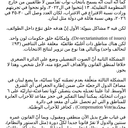
كما أنّه أثبت أنّه يسمح بانتخاب نواب تقدّميين لا طائفيين من خارج
المنظومة التقليديّة. ١٣ إنتخبوا في ال٢٠٢٢، ولو نجحوا في تجربتهم
وزادت نسبة الاقتراع في الاغتراب، لكان العدد وصل الى ٣٠-٣٥ في
٢٠٢٦، وهي نسبة هائلة في دولة مثل لبنان.
لكن فيه ٣ مشاكل بنيويّة: الأول إنّ هدفه خلق تنوّع داخل الطوائف،
(De-sectarianisation of issues)، وإمكانيّة خلق حكومات لون واحد.
لكن هناك مناطق ذات أغلبيّة طائفيّة مغلقة على التنافس (٩٣٪
لتحالف واحد) وبالتالي هذا نوع من تزوير لنتائج الانتخابات.
المشكلة الثانية أنّ الصوت التفضيلي وضع على الدائرة الصغرى
خلافا لمنطق القانون والأهداف المرجوّة منه، لأجل شخص، وهذا لا
يجوز.
المشكلة الثالثة متعلّقة بعدم تضمّنه كوتا نسائيّة، ما يضع لبنان في
مصافّ الدول الرجعيّة حتّى ضمن إطاره الجغرافي أي الشرق
الأوسط. لذا علينا تعديله بحيث يتضمّن كوتا تصاعديّة-تنازليّة على ٦
دورات انتخابيّة. يمكننا أيضا التفكير في حجز مقاعد للأحزاب العابرة
للمناطق و التي لم تحصل على أي مقعد في دائرة
محدّدة(Compensation Vote) ، كحافز للأحزاب الوطنيّة.
في غياب طرح بديل الآن منطقي ومقبول، وبما أنّ القانون عمره
سنتين والدول لا تقرّ قانونا جديدا لكلّ دورة (مثل الدستور والنظام)،
فان الحيث عن نظام انتخابي بديل يأخذنا الى طروحات أكثر طائفيّة.