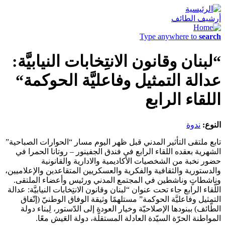
أرشيف الطائف
Type anywhere to
search
“لبنان وقانون الانتِخابات النيابيَّة:
عدالة التمثيل وفاعليَّة الحوكمة“
اللقاء الرابع
النوع:
ندوة
تابع ملتقى التأثير المدني قبل ظهر اليوم مسار “الحوارات الصباحية”
الشهرية بعقده اللقاء الرابع في فندق الجفينور – روتانا الحمرا في
حضور نخبة من الشخصيات الأكاديمية والادارية والقانونية
والدستورية والثقافية والفكرية والعسكريين المتقاعدين والإعلاميين،
وناشطاتٍ وناشطين في المجتمع المدني ورئيس وأعضاء الملتقى.
اللّقاء الرابع جاء تحت عنوان “لبنان وقانون الانتِخابات النيابيَّة: عدالة
التمثيل وفاعليَّة الحوكمة” مستلهمًا وثيقة الوفاق الوطنيّ (إتّفاق
الطّائف) ببنودها الإصلاحيّة وخيار العودة إلى الدّستور، لِبناء دولة
المواطنة الحرّة السيّدة العادلة المستقلّة، دولة العَيش معًا.