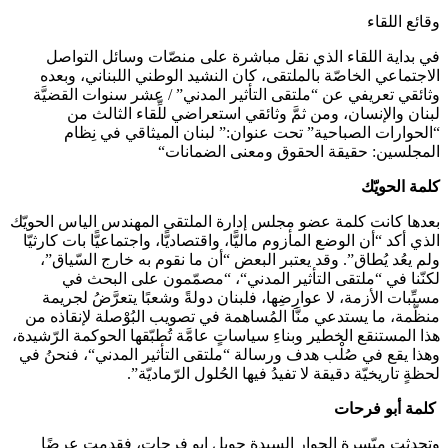
وقائع اللقاء
في بداية اللقاء الذي نقل مباشرة على منصّات وسائل التواصل
الاجتماعي الخاصّة بالملتقى، كان النشيد الوطني اللبناني، وبعده
وثائقي تعريفي عن “ملتقى التأثير المدني” / عشر سنوات القضيَّة
لبنان والإنسان، ومن ثمَّ وثائقي استعراضي للِّقاء الثالث من
“الحوارات الصباحية” تحت عنوان:” لبنان الميثاقي في نِظام
المجلسين: حقيقة الحقوق ومعنى الضمانات“
كلمة الحويّك
بعدها كانت كلمة عضو مجلس إدارة الملتقى المهندس الياس الحويّك
الذي أكد “أن الوضع المأزوم ماليًّا، واقتصاديًّا، واجتماعيًّا بات كارثيّا
ولم يعُد يُطاق”. وقد يعتبر البعض “أن ما نقوم به خارج السّياق”،
لكنّنا في “ملتقى التأثير المدني“، “مصمّمون على البحث في
مسبِّبات الأزمة، لا عوارِضِها، فلبنان دولةً وشعبًا يتعرَّضُ لجريمة
منظّمة، ما يستدعي منَّا المُساهمة في تصويب البُوْصلة لإنقاذه من
هذا المستنقع الخطير وبناءِ سياساتٍ عامَّة تُطبّقها الحوكمة الرّشيدة،
وهذا يقع في صُلْب هدف ورسالة “ملتقى التأثير المدني“، فنحنُ في
لحظةٍ تاريخيّة دقيقة لا تفيدُ فيها الحُلول الرّماديّة”.
كلمة أبو فرحات
وتحدثت ميّسرة الحوار السيدة جويل ابو فرحات، فقدمت عرضًا