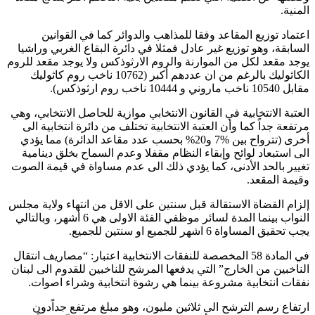
المنية.
اعتماد توزيع المقاعد وفقا للمذاهب والدوائر كما في القوانين
السابقة، وهو توزيع غير عادل فمثلا في دائرة البقاع الغربي وراشيا
يوجد مقعد لكل من الموارنة والروم الارثوذكس ولا يوجد مقعد للروم
الكاثوليك بالرغم من ان عددهم أكبر (10762 ناخب روم كاثوليك
مقابل 10540 ناخب ماروني و 10444 ناخب روم ارثوذكس).
العتبة الانتخابية في القانون الانتخابي موازية للحاصل الانتخابي، وهي
مرتفعة جداً كما وأن العتبة الانتخابية تختلف من دائرة انتخابية الى
أخرى (تترواح بين %7 و20% بحسب عدد مقاعد الدائرة) مما يؤدي
الى استبعاد لوائح وإبقاء النظام مقفلا وعدم السماح بخلق دينامية
تغيير بالحد الأدنى، كما يؤدي ذلك الى عدم مساواة في قيمة الصوت
وقيمة المقعد.
إلزام القضاة الاستقالة قبل سنتين على الاقل من انتهاء ولاية مجلس
النواب بينما المدة لسائر موظفي الفئة الاولى هي 6 أشهر، وبالتالي
يجب تحقيق المساواة 6 اشهر للجميع او سنتين للجميع.
في المادة 58 المخصصة للنفقات الانتخابية اعتبار: “مصاريف انتقال
الناخبين من الخارج” التي يدفعها المرشح للناخبين للقدوم الى لبنان
نفقات انتخابية مشروعة بينما هي رشوة انتخابية وشراء اصوات.
ارتفاع رسم الترشح الى ثلاثين مليون، وهو مبلغ مرتفع جداًدون