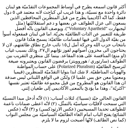
أكثر قانون اسمعه يطرح في أوساط المجموعات التقدّميّة هو لبنان
دائرة واحدة مع نسبيّة، و هذا غريب لي كباحث لانه معتمد في ٥ دول
فقط، كما انّه اكاديميا يطرح من قبل المنظّرين المحافظين الذين
يسعون الى عزل الطوائف عن بعضها و دعم استقلاليّتها (مثل
ليجبهارت “Voluntary Apartheid“). ويوصف القانون بانّه أفضل
طريقة للتعبير عن الذات الطائفيّة بحريّة. اما في لبنان فمفعوله أسوأ
من بقيّة الدول التي فيها انقسامات طائفيّة: يسمح هكذا قانون
بانتخاب حزب الله وحركة أمل ل١٥ نائب خارج نطاق طائفتهم، لان لا
يحتاجون الى مخزون أصواتهم لفوز نوّابهم ال٢٧، وذلك بسبب غياب
(او منع) المنافسة على هذه المقاعد. بينما كل منظّري التقريب بين
الطوائف (سارتوري / هوروويتز) يرفضون القانون ويعتبرونه صيغة
لترسيخ الطائفيّة (Polarized Pluralism) على حساب المواطنة
والهويات المناطقيّة. لا شك ابدا بنوايا التقدّميّة للمنظّرين (قيميا
ومعنويا معن حق بس علميا لا) ولكن في الواقع اللبناني ليس صدفة
ان هذا القانون هو المطروح من قبل مجموعة طائفيّة تعتبر نفسها
“اكثريّة”، وهذا ما يؤديّ بالمعنى الأكاديمي إلى طغيان إثني.
القانون الحالي جيّد (نسبيا!)، لثلاث أسباب: (١) لأنّه أدخل مبدا النسبيّة
التي سمحت لأقليّات سياسيّة بالتمثّل، (٢) لانّه اعطى ضمانات ناعمة
للطوائف تحديدا المسيحيين (عكس الارثوذكسي) و (٣) لأنّه (عكس
الشائع) يفتح الباب امام الغاء الطائفيّة السياسيّة من مجلس النواب
(كما نص الطائف) لانّها أصبحت لزوم ما لا يلزم.