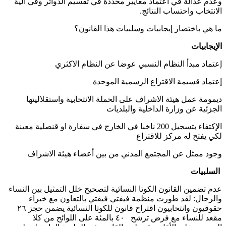
وعدم عدالة في اعتماد معايير محددة في تقسيم الدوائر وفي الية
الانتخاب واحتساب النتائج.
ما هي باختصار إيجابيات وسلبيات هذا القانون؟
الإيجابيات
إعتماد مبدأ النظام النسبي عوضا عن النظام الاكثري
إعتماد قسيمة الاقتراع الرسمية الموحدة
ديمومة عمل هيئة الاشراف على الحملة الانتخابية واستقلاليتها
الجزئية عن وزارة الداخلية والبلديات
الإكتفاء بتسجيل 200 ناخبا في الخارج في سفارة او قنصلية معينة
لكي يفتح له مركز للاقتراع
وجود ممثل عن المجتمع المدني من بين أعضاء هيئة الاشراف
السلبيات
عدم تضمين القانون الكوتا النسائية لتصحيح خلل التمثيل بين النساء
والرجال: لقد طورت منظمة فيفتي فيفتي بالتعاون مع خبراء
حقوقيون وانتخابيون اقتراح قانون للكوتا النسائية يضمن حجز ٢٦
مقعد للنساء مع فرض ترشح ٤٠ بالمئة على اللوائح من كلا