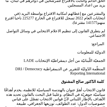
الحق الدائم والثابت بالاقتراع للمرشحين في دوائرهم في لبنان، ما
يزيد من اعداد المسجلين.
والمقترعين مع إعطائهم امكانية الاقتراع بواسطة البريد (في
انتخابات العام 2022 تسجل للاقتراع في الخارج 225277 ناخبا اقترع
منهم141575 مقترعا).
لم يتطرق القانون إلى تنظيم الاعلام الانتخابي في وسائل التواصل
الاجتماعي.
المراجع:
الدوليّة للمعلومات
الجمعيّة اللّبنانيّة من أجل ديمقراطيّة الإنتخابات LADE
المنظّمة الدّوليّة للتقرير عن الديمقراطية DRI / Democracy
Reporting International
كلمة الدّكتور صالح المشنوق
قانون الانتخاب أهمّ عنوان بالهندسة السياسيّة للانظمة، يخدم أهدافًا
سياسيّة جوهريّة في النظام، وعلينا قبل البحث بالقانون تحديد هذه
الأهداف بالإطار اللبناني لأنّ قوانين الانتخاب تفصّل على قياس
خصوصيات الدول: عدد الطوائف، توزيعها الجغرافي، طبيعة