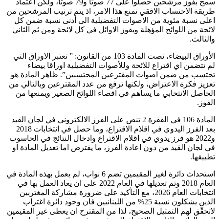
سمح بفوز مرشحين حصلوا على 77 صوتا و79 صوتا، ولكن اعتماد
طريقة الاحتساب الافقي تمنع هذا الامر، اذ يتم ترتيب المرشحين من
اعلى نسبة مئوية من الاصوات التفضيلية الى أدنى نسبة ضمن كل
لائحة من اللوائح المؤهلة ويفوز الاوائل في كل لائحة ومن ثم الثاني
والثالث.
الأوراق البيضاء، نصت المادة 103 من القانون: ” تعتبر الاوراق التي
لم تتضمن اي اقتراع للائحة وللأصوات التفضيلية اوراقا بيضاء
تحتسب من ضمن اصوات المقترعين المحتسبين”. ظاهر المادة هو
تعزيز فكرة الاعتراض، ولكنها ترفع من عدد المقترعين وبالتالي من
الحاصل الانتخابي ما يساهم في اقصاء اللوائح الصغير ويمنعها من
الفوز.
المادة 106 في الفقرة 2 تنص على الفرز الالكتروني في لجان القيد
بعد الفرز اليدوي في اقلام الاقتراع، وما حصل في انتخابات 2018
و2022 هو فرز يدوي في اقلام الاقتراع وادخال النتائج في الحاسوب
في لجان القيد من دون اعادة الفرز، ما يفترض اما تعديل المادة او
تطبيقها.
استحداث دائرة لغير المقيمين تضم 6 نواب، لم يعمل بهذه المادة في
العام 2018 وتم تعديلها في العام 2022 على ان يعاد العمل بها في
انتخابات العام 2026، مع التأكيد على ضرورة مشاركة المغتربين
الذين يشكلون نسبة 25% من اللبنانيين فان وجود دائرة اغتراب
لاتحقّق لهم التمثيل الصحيح، لذا من المقترح ان يعطى غير المقيمين