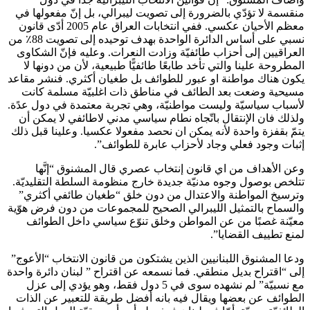
منقسمة لا تؤدّي بالضرورة إلى تصويت ليبرالي، بل إنّ مفعولها في
معظم الأحيان عكسي. ففي انتخابات العراق عام 2005 أدّى قانون
نسبي على أساس الدائرة الواحدة بهدف توحيده إلى تصويت 88٪ من
العراقيين إلى أحزاب طائفيّة وزادت النعرات. وعليه فإنّ الشكاوى
المطروحة علينا والتي تأخد طابعًا طائفيًّا طبيعية، لأن من دونها لا
يكون هناك مواطنة او عبور للطوائف بل طغيان أكثري. فنشر مقاعد
مسيحية وضعت بعد الطائف في مناطق ذات اغلبيّة مسلمة كانت
لأسباب سياسيّة وليست مواطنيّة، وهي تجربة معتمدة في دول عدًة.
ولذلك فان الإنتقال باتّجاه نطام سياسي مدني لاطائفي لا يمكن أن
يتمّ بقفزة واحدة لأنه يمكن ان نحصد مفعولا عكسيا. وعلينا قبل ذلك
إثبات وجود فعلي وجاد لأحزاب عابرة للطوائف”.
وعن الأهداف من اي قانون إنتخاب عصري قال المشنوق “إنَّها
تتلخص بوصول وجوه مدنيّة جديدة خارج منظومة السلطة التقليديّة.
وترسيخ المواطنة والاعتدال من دون خلق “طغيان طائفي أكثري”
والسماح بالتمثيل الليبرالي الصحيح للمجموعات من دون فرض هوّية
معيّنة غصبًا من عن المواطن وخلق تنوّع سياسي داخل الطوائف
لمنع تطييف القضايا”.
ودعا المشنوق اللبنانيين الذين يشتكون من قانون الانتخاب “الأعوج”
إلى “اقتراح بديل منطقي. فما نسمعه عن اقتراح ” لبنان دائرة واحدة
مع نسبيّة” لم نشهده سوى في 5 دول فقط، وهو يؤدي إلى عزل
الطوائف عن بعضها ويقال فيه بانه أفضل طريقة للتعبير عن الذات