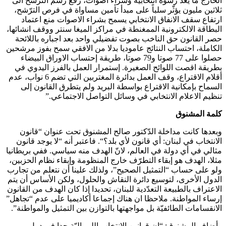
الخارج ما يعد رشوة انتخابية وشراء اصوات، رفع رسم الترشح الى
ثلاثين مليون يؤثّر سلباً على مبدأ تأمين مساواة في فرص الترّشح،
ارتفاع سقف الانفاق الانتخابي يسمح بشراء الاصوات منع اعتماد
البطاقة الالكترونية الممغنطة في مراكز الميغا سنتر ووقف انشائها،
حصر القانون حق الناخب بصوت تفضيلي واحد بعد اجباره باللائحة
الكاملة، احتساب النتائج عاموديا بدلا من الافقي سمح بفوز مرشحين
حصلوا على 77 صوتا و79 صوتا، طريقة إحتساب الاوراق البيضاء
بطريقة اقصت اللوائح الصغيرة. إستمرار العمل بالفرز اليدوي في
أقلام الاقتراع، وقف العمل بدائرة المغتربين التي تضم 6 نواب، عدم
السماح بإمكانية الاقتراع بواسطة البريد ولم يتطرق القانون إلى
تنظيم الاعلام الانتخابي في وسائل التواصل الاجتماعي.”
كلمة المشنوق
وبعدها كانت مداخلة الدّكتور صالح المشنوق تحت عنوان “قانون
الانتخاب في لبنان: أي قانون لأي بلد؟“. فاعتبر أنه “لا يوجد قانون
مثالي في أي دولة في العالم، لانّ الهدف منه سياسي. ففي بريطانيا
مثلا، الهدف هو إبقاء التطرّف خارج المنظومة وإبقاء نظام الحزبين،
ولو على حساب “التمثيل الصحيح”، ولذلك علينا أن نتعلم من تجارب
الدول الأخرى، لتوسيع دائرة النقاش والحلول، ولكن الأساس أن يتم
الاعتراف بالطبيعة التعدّدية للبنان، تحديدا إذا كان الهدف من القانون
إرساء المواطنة. ملاحظا ان هناك إجماعا أكاديميا على عدم “تجاهل”
الانقسامات الطائفيّة بل مواجهتها بالتوازن بين التمثيل والمواطنة”.
وأضاف المشنوق: “إن قوانين الانتخاب الليبراليّة جدا في دول