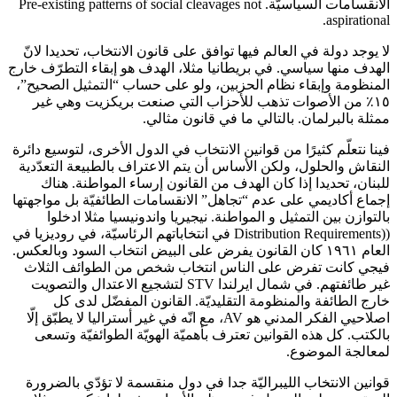
الانقسامات السياسيّة. Pre-existing patterns of social cleavages not
aspirational.
لا يوجد دولة في العالم فيها توافق على قانون الانتخاب، تحديدا لانّ
الهدف منها سياسي. في بريطانيا مثلا، الهدف هو إبقاء التطرّف خارج
المنظومة وإبقاء نظام الحزبين، ولو على حساب “التمثيل الصحيح”،
١٥٪ من الأصوات تذهب للأحزاب التي صنعت بريكزيت وهي غير
ممثلة بالبرلمان. بالتالي ما في قانون مثالي.
فينا نتعلّم كثيرًا من قوانين الانتخاب في الدول الأخرى، لتوسيع دائرة
النقاش والحلول، ولكن الأساس أن يتم الاعتراف بالطبيعة التعدّدية
للبنان، تحديدا إذا كان الهدف من القانون إرساء المواطنة. هناك
إجماع أكاديمي على عدم “تجاهل” الانقسامات الطائفيّة بل مواجهتها
بالتوازن بين التمثيل و المواطنة. نيجيريا واندونيسيا مثلا ادخلوا
((Distribution Requirements في انتخاباتهم الرئاسيّة، في روديزيا في
العام ١٩٦١ كان القانون يفرض على البيض انتخاب السود وبالعكس.
فيجي كانت تفرض على الناس انتخاب شخص من الطوائف الثلاث
غير طائفتهم. في شمال ايرلندا STV لتشجيع الاعتدال والتصويت
خارج الطائفة والمنظومة التقليديّة. القانون المفضّل لدى كل
اصلاحيي الفكر المدني هو AV، مع انّه في غير أستراليا لا يطبّق إلّا
بالكتب. كل هذه القوانين تعترف بأهميّة الهويّة الطوائفيّة وتسعى
لمعالجة الموضوع.
قوانين الانتخاب الليبراليّة جدا في دول منقسمة لا تؤدّي بالضرورة