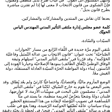
وانتهى المشنوق الى القول: “في غياب طرح بديل منطقي ومقبول،
فإنّ الشكوى من قانون الانتخاب لا معنى لها إذا لم تقترن مباشرة
بطرح قانون بديل”.
بعدها كان نقاش بين المنتدين والمشاركات والمشاركين.
كلمة عضو مجلس إدارة ملتقى التأثير المدني المهندس الياس
الحويّك
السيّدات والسّادة،
نلتقي اليوم مرَّة جديدة في اللّقاء الرَّابع من مسار “الحوارات
الصّباحيّة” تحت عنوان: “قانون الانتِخاب بين عدالة التّمثيل وفاعليّة
الحَوْكَمة”، وقد قرّرنا في “ملتقى التأثير المدني” استِلهام وثيقة
الوفاق الوطنيّ (إتّفاق الطّائف) ببنودها الإصلاحيّة وخيارنا العودة إلى
الدّستور، لِبناء دولة المواطنة الحرّة السيّدة العادلة المستقلّة، دولة
العَيش معًا.
الوضع المأزوم ماليًّا، واقتصاديًّا، واجتماعيًّا كارثيّ ولم يعُد يُطاق. وقد
يعتبر البعض ما نقوم به خارج السّياق، لكنّنا في “ملتقى التأثير
المدني”، مصمّمون على البحث في مسبِّبات الأزمة، لا عوارِضِها،
فلبنان دولةً وشعبًا يتعرَّضُ لجريمة منظّمة، ما يستدعي منَّا
المُساهمة في تصويب البُوْصلة لإنقاذه من هذا المستنقع الخطير
وبناءِ سياساتٍ عامَّة تُطبّقها الحوكمة الرّشيدة، وهذا يقع في صُلْب
هدف ورسالة “ملتقى التأثير المدني”، فنحنُ في لحظةٍ تاريخيّة دقيقة