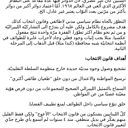
الستيّن كان غير عصري، لان الدوائر فيها عدّة مقاعد على النظام
الأكثري الذي ألغي في العالم ١٩٦٨. أمّا اعتماد دوائر أكبر من دوائر
بأكثر من مرّتين بعدد النوّاب يعتبر غير عادل، الخ.
التطوّر باتّجاه نطام سياسي مدني لاطائفي وقانون انتخاب كذلك
هدف مشروع بالكامل ولكن عليه أن يتدرّج الى التشاركيّة الليبراليّة
و من ثم نحو نظام اكثر تطوّرا. القفزة مرّة واحدة تنتج مفعول
عكسيا. مثلا يجب إثبات وجود فعلي وجاد لأحزاب عابرة للطوائف في
أنظمة انتخابيّة شبه محافظة (كندا مثلا) قبل الذهاب إلى المرحلة
الثانية.
أهداف قانون الانتخاب
:
تشجيع وصول وجوه مدنيّة جديدة خارج منظومة السلطة التقليديّة.
ترسيخ المواطنة والاعتدال من دون خلق “طغيان طائفي أكثري”.
السماح بالتمثيل الليبرالي الصحيح للمجموعات من دون فرض هوّية
معيّنة غصبًا من عن المواطن.
خلق تنوّع سياسي داخل الطوائف لمنع تطييف القضايا.
كلّ اللبنانيين يشتكون من قانون الانتخاب “الأعوج” ولكن فقط القليل
منهم يفكّر في بديل منطقي. منذ ٤ سنوات لم أسمع بأي طرح جدّي
لتغيير قانون الانتخاب.