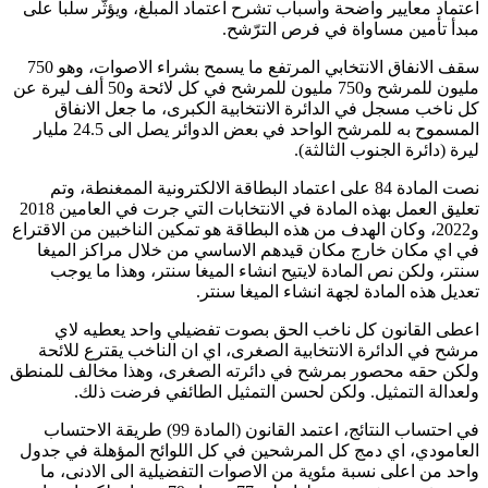
اعتماد معايير واضحة وأسباب تشرح اعتماد المبلغ، ويؤثّر سلباً على
مبدأ تأمين مساواة في فرص الترّشح.
سقف الانفاق الانتخابي المرتفع ما يسمح بشراء الاصوات، وهو 750
مليون للمرشح و750 مليون للمرشح في كل لائحة و50 ألف ليرة عن
كل ناخب مسجل في الدائرة الانتخابية الكبرى، ما جعل الانفاق
المسموح به للمرشح الواحد في بعض الدوائر يصل الى 24.5 مليار
ليرة (دائرة الجنوب الثالثة).
نصت المادة 84 على اعتماد البطاقة الالكترونية الممغنطة، وتم
تعليق العمل بهذه المادة في الانتخابات التي جرت في العامين 2018
و2022، وكان الهدف من هذه البطاقة هو تمكين الناخبين من الاقتراع
في اي مكان خارج مكان قيدهم الاساسي من خلال مراكز الميغا
سنتر، ولكن نص المادة لايتيح انشاء الميغا سنتر، وهذا ما يوجب
تعديل هذه المادة لجهة انشاء الميغا سنتر.
اعطى القانون كل ناخب الحق بصوت تفضيلي واحد يعطيه لاي
مرشح في الدائرة الانتخابية الصغرى، اي ان الناخب يقترع للائحة
ولكن حقه محصور بمرشح في دائرته الصغرى، وهذا مخالف للمنطق
ولعدالة التمثيل. ولكن لحسن التمثيل الطائفي فرضت ذلك.
في احتساب النتائج، اعتمد القانون (المادة 99) طريقة الاحتساب
العامودي، اي دمج كل المرشحين في كل اللوائح المؤهلة في جدول
واحد من اعلى نسبة مئوية من الاصوات التفضيلية الى الادنى، ما