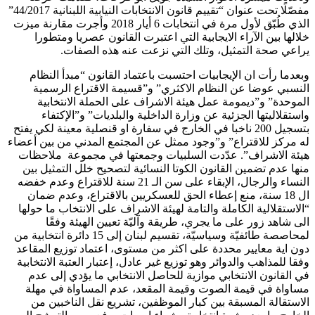
مفصّلًا تحت عنوان “تقييم قانون الانتخابات النيابية اللبنانية 44/2017”
الذي طُبّق لأول مرة في انتخابات 6 أيار 2018 وأجرت مقارنة ميزت
خلالها بين الآراء الايجابية التي اعتبرت القانون عصريا ومتطورا
يراعي صحة التمثيل، وتلك التي نزعت عنه هذه الصفات.
وبعدما رأت ان الإيجابيات احتسبت باعتماد القانون “مبدأ النظام
النسبي عوضا عن النظام الاكثري” و”قسيمة الاقتراع الرسمية
الموحدة” و”ديمومة عمل هيئة الاشراف على الحملة الانتخابية
واستقلاليتها الجزئية عن وزارة الداخلية والبلديات” و”الإكتفاء
بتسجيل 200 ناخبا في الخارج في سفارة او قنصلية معينة لكي يفتح
له مركز للاقتراع” و”وجود ممثل عن المجتمع المدني من بين أعضاء
هيئة الاشراف”. عدّدت السلبيات وجمعتها في مجموعة ملاحظات
منها عدم تضمين القانون الكوتا النسائية لتصحيح خلل التمثيل بين
النساء والرجال، الإبقاء على سن الـ 21 سنة للاقتراع وعدم خفضه
ال 18 سنة، منع إعطاء الحق للعسكريين بالاقتراع، وعدم ضمان
“الاستقلالية الكاملة والتامة لهيئة الاشراف على الانتخاب ما حولها
الى شاهد زور على ما يجري، طريقة وآليّة تعيين الهيئة وفقًا
لمحاصصة طائفيّة وسياسيّة، تقسيم لبنان إلى 15 دائرة انتخابية من
دون اية معايير محددة على اكثر من مستوى، اعتماد توزيع المقاعد
وفقا للمذاهب والدوائر وهو توزيع غير عادل، إعتبار العتبة الانتخابية
في القانون الانتخابي موازية للحاصل الانتخابي ما يؤدي إلى عدم
مساواة في قيمة الصوت وقيمة المقعد، عدم المساواة في مهلة
الاستقالة المسبقة بين كبار الموظفين، تشريع نقل الناخبين من