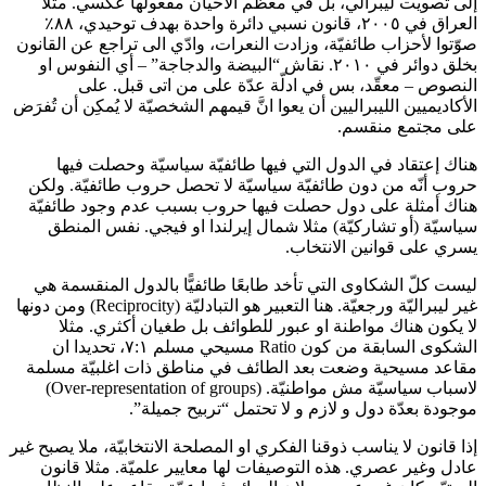
إلى تصويت ليبرالي، بل في معظم الأحيان مفعولها عكسي. مثلا
العراق في ٢٠٠٥، قانون نسبي دائرة واحدة بهدف توحيدي، ٨٨٪
صوّتوا لأحزاب طائفيّة، وزادت النعرات، وادّي الى تراجع عن القانون
بخلق دوائر في ٢٠١٠. نقاش “البيضة والدجاجة” – أي النفوس او
النصوص – معقّد، بس في ادلّة عدّة على من اتى قبل. على
الأكاديميين الليبراليين أن يعوا انَّ قيمهم الشخصيّة لا يُمكِن أن تُفرَض
على مجتمع منقسم.
هناك إعتقاد في الدول التي فيها طائفيّة سياسيّة وحصلت فيها
حروب أنّه من دون طائفيّة سياسيّة لا تحصل حروب طائفيّة. ولكن
هناك أمثلة على دول حصلت فيها حروب بسبب عدم وجود طائفيّة
سياسيّة (أو تشاركيّة) مثلا شمال إيرلندا او فيجي. نفس المنطق
يسري على قوانين الانتخاب.
ليست كلّ الشكاوى التي تأخد طابعًا طائفيًّا بالدول المنقسمة هي
غير ليبراليّة ورجعيّة. هنا التعبير هو التبادليّة (Reciprocity) ومن دونها
لا يكون هناك مواطنة او عبور للطوائف بل طغيان أكثري. مثلا
الشكوى السابقة من كون Ratio مسيحي مسلم ٧:١، تحديدا ان
مقاعد مسيحية وضعت بعد الطائف في مناطق ذات اغلبيّة مسلمة
لاسباب سياسيّة مش مواطنيّة. (Over-representation of groups)
موجودة بعدّة دول و لازم و لا تحتمل “تربيح جميلة”.
إذا قانون لا يناسب ذوقنا الفكري او المصلحة الانتخابيّة، ملا يصبح غير
عادل وغير عصري. هذه التوصيفات لها معايير علميّة. مثلا قانون