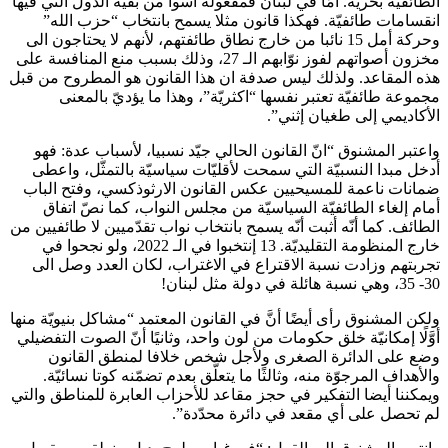
الطائفيّة بحريّة. أمّا في لبنان فمفعوله أسوأ من بقيّة الدول التي فيها
انقسامات طائفيّة. فهكذا قانون مثلا يسمح بانتخاب “حزب الله”
وحركة أمل 15 نائبا من خارج نطاق طائفتهم، لأنهم لا يحتاجون الى
مخزون أصواتهم لفوز نوّابهم الـ 27، وذلك بسبب منع المنافسة على
هذه المقاعد. ولذلك ليس صدفة ان هذا القانون هو المطروح من قبل
مجموعة طائفيّة تعتبر نفسها “اكثريّة”، وهذا ما يؤديّ بالمعنى
الأكاديمي إلى طغيان إثني”.
واعتبر المشنوق “انّ القانون الحالي جيّد نسبيا، لأسباب عدة: فهو
أدخل مبدا النسبيّة التي سمحت لأقليّات سياسيّة بالتمثّل، واعطى
ضمانات ناعمة للمسيحيين عكس القانون الارثوذكسي، وفتح الباب
أمام إلغاء الطائفيّة السياسيّة من مجلس النواب، كما نصّ اتفاق
الطائف. كما أنّه أثبت أنّه يسمح بانتخاب نواب تقدّميين لا طائفيين من
خارج المنظومة التقليديّة. 13 إنتخبوا في الـ 2022، ولو نجحوا في
تجربتهم وزادت نسبة الاقتراع في الاغتراب، لكان العدد وصل الى
30- 35، وهي نسبة هائلة في دولة مثل لبنان!
ولكن المشنوق رأى أيضًا أنَّ في القانون المعتمد “مشاكل بنيويّة منها
أوَّلًا إمكانيّة خلق حكومات من لون واحد، وثانيًا أنّ الصوت التفضيلي
وضع على الدائرة الصغرى ولأجل شخص خلافا لمنطق القانون
والأهداف المرجوّة منه، وثالثًا ما يتعلَّق بعدم تضمّنه كوتا نسائيّة.
ويمكننا أيضا التفكير في حجز مقاعد للأحزاب العابرة للمناطق والتي
لم تحصل على أي مقعد في دائرة محدّدة”.