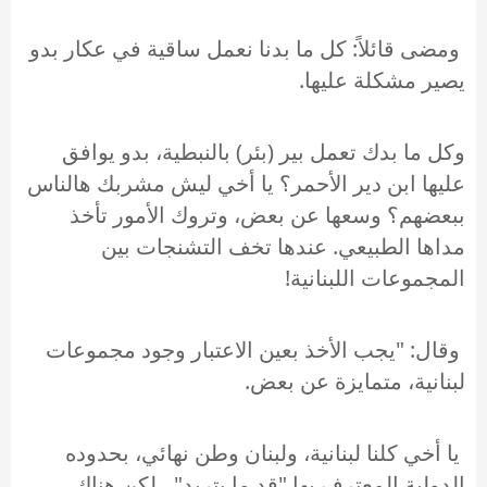
ومضى قائلاً: كل ما بدنا نعمل ساقية في عكار بدو
يصير مشكلة عليها.
وكل ما بدك تعمل بير (بئر) بالنبطية، بدو يوافق
عليها ابن دير الأحمر؟ يا أخي ليش مشربك هالناس
ببعضهم؟ وسعها عن بعض، وتروك الأمور تأخذ
مداها الطبيعي. عندها تخف التشنجات بين
المجموعات اللبنانية!
وقال: "يجب الأخذ بعين الاعتبار وجود مجموعات
لبنانية، متمايزة عن بعض.
يا أخي كلنا لبنانية، ولبنان وطن نهائي، بحدوده
الدولية المعترف بها "قد ما بتريد" ، لكن هناك