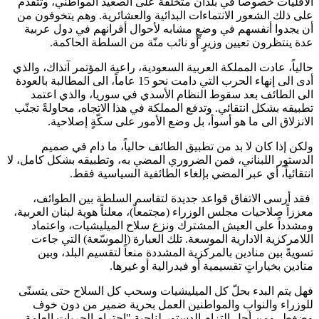
الأقليات خصوصاً في بلدان متخلّفة على الصعيد المواطني، وتتقدم
على ذلك الشعور الانتماءات البدائية والعشائرية. وهم يتخوفون من
أن يجدوا أنفسهم في وضعٍ مشابه لأحوال أقرانهم في دول عربية
عدة ينتظرون تعيين وزيرٍ أو نائب منّة من السلطة الحاكمة.
حالياً، عادت المملكة العربية السعودية، راعية المؤتمر آنذاك، والذي
أدى الى إنهاء الحرب التي دامت نحو 15 عاماً، الى المطالبة بالعودة
الى الطائف بعد سقوط النظام الأسدي في سوريا، والذي اعتمد
تطبيقه بشكل انتقائي. وتدفع المملكة في هذا الاتجاه، محاولةً تجنّب
الانزلاق الى ما هو أسوأ، بل وضع الأمور على سكّةٍ إصلاحية.
ولكن إذا كان لا بد من تطبيق الطائف حالياً، ما دام في صميم
الدستور اللبناني، فمن الضروري المضي به، وتطبيقه بشكل كامل، لا
انتقائياً، أي عبر المضي بإلغاء الطائفية السياسية فقط.
فقد أرسى الاتفاق قواعد جديدة لتقاسم السلطة بين الطوائف،
معززاً صلاحيات مجلس الوزراء (مجتمعاً)، معلناً هوية لبنان العربية،
ومشدداً على العيش المشترك ونزع سلاح الميليشيات، واعتماد
اللامركزية الادارية الموسعة. تلك العبارة (الموسّعة) التي جاءت
تسويةً بين منادين بالمركزية المشددة منعاً لتقسيم البلد، وبين
منادين بخياراتٍ تقسيمية أو فيدرالية أو غيرها.
فهل يتم البدء بحلّ كل الميليشيات وسحب كل السلاح حتى يتسنّى
للوزراء والنواب والمواطنين العمل بحرية ضمير من دون خوف
وضغط، ومن أجل التزام الدستور لناحية "احترام الحريات العامة،