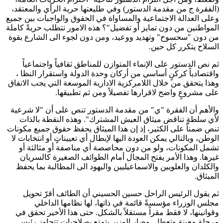
(الفقرة ج من مقدمة الدستور) وفي طليعتها حرية الرأي والمعتقد،
وعلى العدالة الاجتماعية والمساواة في الحقوق والواجبات بين جميع
المواطنين من دون تمايز أو تفضيل"؟ هذه الامور تتطلب حريةً كاملة
من دون "سحسوح" وتهديد ووعيد، ومن دون لجوء الى الشارع بقوة
السلاح يتكرر كل حين.
ثم نص الدستور على الإنماء المتوازن للمناطق ثقافياً واجتماعياً
واقتصادياً كركنٍ أساسي من أركان وحدة الدولة واستقرار النظا ،
وهذا يتحقق من خلال اللامركزية الادارية الموسعة التي يجب الاتفاق
على مشروعٍ واضح لاقرارها تفصيلاً ومن ثم تطبيقها.
والأهم أن الفقرة "ي" من مقدمة الدستور تنص على أن "لا شرعية
لأي سلطةٍ تناقض ميثاق العيش المشترك". وهذه النقطة بالذات
تنص ضمناً على الكثير، إذ إن هذا الميثاق يحفظ حقوق جميع مكونات
الوطن، وبالتالي يمكن العودة اليها لإبطال أي تعييناتٍ أو انتخابات لا
تشمل المكونات، ولو من دون محاصصة أي مناصفة أو مثالثة أو
غيرها. وهذا الأمر يفتح المجال أمام الطوائف الصغيرة كالسريان
والكلدان والعلويين والاسماعيليين واليهود الى المطالبة بما يحفظ
الميثاق.
ثم يقول الرئيس الراحل حسين الحسيني أن الطائف أقرّ تحويل
مجلس الوزراء مؤسسةً قائمة في ذاتها، لها نظامها الداخلي
وقوانينها، لا فقط مقراً مستقلاً بالشكل. حتى هذا الأخير تحقق في
مرحلةٍ معينة وتعطل. وصار الوزير يتمتع بصلاحياتٍ تتجاوز رئيس