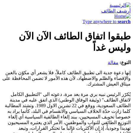
أرشيف الطائف
Type anywhere to
search
طبقوا اتفاق الطائف الآن الآن
وليس غداً
النوع:
مقالة
إنها دعوة جدية الى تطبيق الطائف كاملاً، فلا يشعر أي مكوّن بالغبن
والإقصاء والظلم والاضطهاد، لأن هذه الأمور لا تضمن المحافظة على
ميثاق العيش المشترك.
يُكرّر الرئيس نبيه بري مرة بعد مرة، دعوته الى "التطبيق الكامل
لاتفاق الطائف" (وثيقة الوفاق الوطني) الذي اتفق عليه في مدينة
الطائف السعودية، ووقع في 22 تشرين الاول 1989. وتشتد المطالبة
كلما زادت حدّة الخلاف السياسي والانقسام في البلد، كأنما يراد به
خصوصاً تخويف المسيحيين، ببند إلغاء الطائفية السياسية أي إلغاء
التوزيع الطائفي للنواب والموظفين، الأمر الذي يعتبره المسيحيون
تهديداً وجودياً، إذ إن الأكثريات غالباً ما تحتكر القرارات، وتبعد