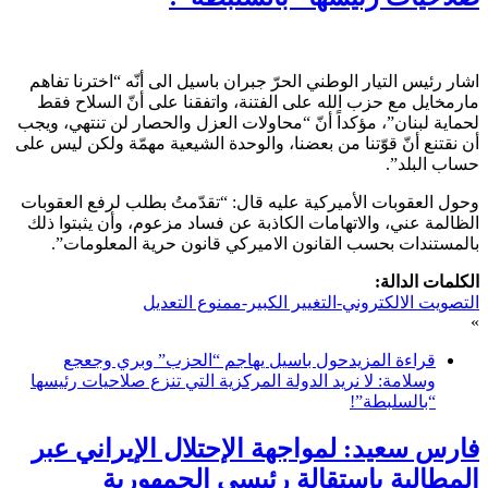
اشار رئيس التيار الوطني الحرّ جبران باسيل الى أنّه “اخترنا تفاهم
مارمخايل مع حزب الله على الفتنة، واتفقنا على أنّ السلاح فقط
لحماية لبنان”، مؤكداً أنّ “محاولات العزل والحصار لن تنتهي، ويجب
أن نقتنع أنّ قوّتنا من بعضنا، والوحدة الشيعية مهمّة ولكن ليس على
حساب البلد”.
وحول العقوبات الأميركية عليه قال: “تقدّمتُ بطلب لرفع العقوبات
الظالمة عني، والاتهامات الكاذبة عن فساد مزعوم، وأن يثبتوا ذلك
بالمستندات بحسب القانون الاميركي قانون حرية المعلومات”.
الكلمات الدالة:
التصويت الالكتروني-التغيير الكبير-ممنوع التعديل
»
قراءة المزيد
حول باسيل يهاجم “الحزب” وبري وجعجع
وسلامة: لا نريد الدولة المركزية التي تنزع صلاحيات رئيسها
“بالسلبطة”!
فارس سعيد: لمواجهة الإحتلال الإيراني عبر
المطالبة بإستقالة رئيسي الجمهورية