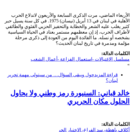
الأربعاء الماضي، مرت الذكرى السابعة والأربعون لاندلاع الحرب
الأهلية في لبنان في 13 أبريل (نيسان) 1975. في كل سنة يسيل حبر
كثير يغلب عليه الشعر والخطابة والتحفيز الحزبي الفئوي والطائفي
لأطراف الحرب، إذ إن معظمهم مستمر بعناد في الحياة السياسية
بشخصه أو نسله. ما الفائدة اليوم من العودة إلى ذكرى مرحلة
مؤلمة ومدمرة في تاريخ لبنان الحديث؟
الكلمات الدالة:
مسلسل الاغتيالات -استعمال الفزاعة -أعمال الشغب
»
قراءة المزيد
حول ويبقى السؤال… من سيتولى مهمة تحرير
لبنان؟
خالد قباني: السنيورة رمز وطني ولا يحاول
الحلول مكان الحريري
الكلمات الدالة:
أكلاف باهظة- سد الفراغ- الاختيار الحر