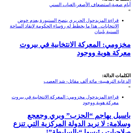
أيام صعبة-استضعاف الأصغر-الغياب السني
»
قراءة المزيد
حول الحريري ينصح السنيورة بعدم خوض
الانتخابات.. هذا ما يخطط له رؤساء الحكومة لإنقاذ الساحة
السنية بلبنان
مخزومي: المعركة الانتخابية في بيروت
معركة هوية ووجود
الكلمات الدالة:
الدعاية الترهيبية- مائة ألف مقاتل- شد العصب
»
قراءة المزيد
حول مخزومي: المعركة الانتخابية في بيروت
معركة هوية ووجود
باسيل يهاجم “الحزب” وبري وجعجع
وسلامة: لا نريد الدولة المركزية التي تنزع
صلاحيات رئيسها “بالسلبطة”!