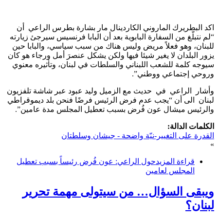
اكد ​البطريرك الماروني الكاردينال مار بشارة بطرس الراعي​ أن
“لم نتبلّغ من السفارة البابوية بعد أن ​البابا فرنسيس​ سيرجئ زيارته
للبنان، وهو فعلاً مريض وليس هناك من سبب سياسي، والبابا حين
يزور البلدان لا يغير شيئا فيها ولكن يشكل عنصرَ أمل ورجاء هو كان
سيوجه كلمة للشعب اللبناني والسلطات في لبنان، وتأثيره معنوي
وروحي إجتماعي ووطني”.
وأشار الراعي في حديث مع الزميل وليد عبود عبر شاشة تلفزيون
لبنان الى أن “يجب عدم فرض الرئيس فرضًا فنحن بلد ديموقراطي
والرئيس ميشال عون فُرض بسبب تعطيل المجلس مدة عامين”.
الكلمات الدالة:
القدرة على التغيير-نيّة واضحة - جيشان وسلطتان
»
قراءة المزيد
حول الراعي: عون فُرض رئيساً بسبب تعطيل
المجلس لعامين
ويبقى السؤال… من سيتولى مهمة تحرير
لبنان؟