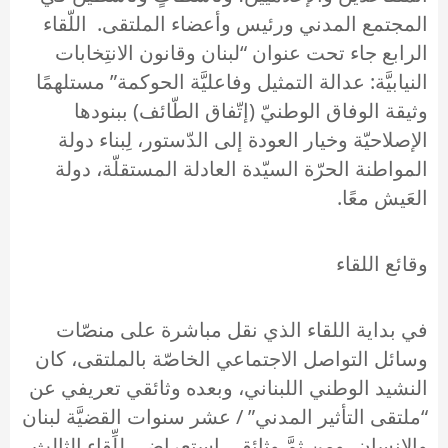
المجتمع المدني ورئيس وأعضاء الملتقى. اللّقاء
الرابع جاء تحت عنوان “لبنان وقانون الانتِخابات
النيابيَّة: عدالة التمثيل وفاعليَّة الحوكمة” مستلهمًا
وثيقة الوفاق الوطنيّ (إتّفاق الطّائف) ببنودها
الإصلاحيّة وخيار العودة إلى الدّستور، لِبناء دولة
المواطنة الحرّة السيّدة العادلة المستقلّة، دولة
العَيش معًا.
وقائع اللقاء
في بداية اللقاء الذي نقل مباشرة على منصّات
وسائل التواصل الاجتماعي الخاصّة بالملتقى، كان
النشيد الوطني اللبناني، وبعده وثائقي تعريفي عن
“ملتقى التأثير المدني” / عشر سنوات القضيَّة لبنان
والإنسان، ومن ثمَّ وثائقي استعراضي للِّقاء الثالث