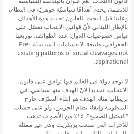
قانون الانتخاب أهمّ عنوان بالهندسة السياسيّة
للانظمة، يخدم أهدافًا سياسيّة جوهريّة في النظام،
وعلينا قبل البحث بالقانون تحديد هذه الأهداف
بالإطار اللبناني لأنّ قوانين الانتخاب تفصّل على
قياس خصوصيات الدول: عدد الطوائف، توزيعها
الجغرافي، طبيعة الانقسامات السياسيّة. Pre-
existing patterns of social cleavages not
aspirational.
لا يوجد دولة في العالم فيها توافق على قانون
الانتخاب، تحديدا لانّ الهدف منها سياسي. في
بريطانيا مثلا، الهدف هو إبقاء التطرّف خارج
المنظومة وإبقاء نظام الحزبين، ولو على حساب
“التمثيل الصحيح”، ١٥٪ من الأصوات تذهب
للأحزاب التي صنعت بريكزيت وهي غير ممثلة
بالبرلمان. بالتالي ما في قانون مثالي.