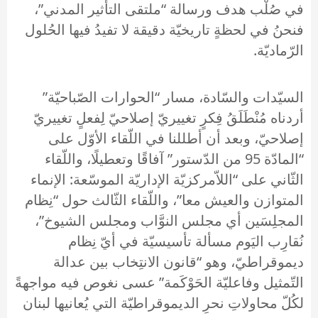
في صُلْب هدف ورسالة “ملتقى التأثير المدني”،
فنحنُ في لحظةٍ تاريخيّة دقيقة لا تفيدُ فيها الحُلول
الرّماديّة.
السيّدات والسّادة، مسار “الحوارات الصّباحيّة”
أردناه مُنْطَلَقُ فِكرٍ تغييريّ إصلاحيّ لِفعلٍ تغييريّ
إصلاحيّ، وبعد أن أطللنا في اللّقاء الأوّل على
“المادّة 95 من الدّستور” آفاقًا وتعطيلًا، واللّقاء
الثّاني على “اللاّمركزيّة الإداريّة الموسّعة: الإنماء
المتوازن والعيش معا”، واللّقاء الثّالث حول “نِظام
المجلِسَين أي مجلس النوَّاب ومجلس الشيوخ”،
نُقارِب اليَوم مسألة تأسيسيّة في أيّ نِظام
ديموقراطيّ، وهو “قانون الانتِخاب بين عدالة
التّمثيل وفاعليّة الحَوْكَمة” عسى نغوص فيه مواجهةً
لكُلّ محاولاتِ نحرِ الديموقراطيّة التي يُعانيها لبنان