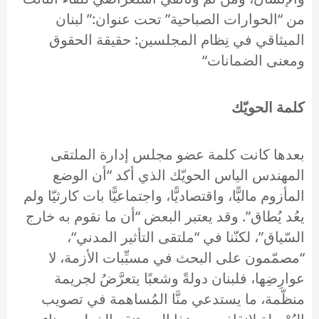
من “الحوارات الصباحية” تحت عنوان:” لبنان
الميثاقي في نِظام المجلسين: حقيقة الحقوق
ومعنى الضمانات“
كلمة الحويّك
بعدها كانت كلمة عضو مجلس إدارة الملتقى
المهندس الياس الحويّك الذي أكد “أن الوضع
المأزوم ماليًّا، واقتصاديًّا، واجتماعيًّا بات كارثيّا ولم
يعُد يُطاق”. وقد يعتبر البعض “أن ما نقوم به خارج
السّياق”، لكنّنا في “ملتقى التأثير المدني“،
“مصمّمون على البحث في مسبِّبات الأزمة، لا
عوارِضِها، فلبنان دولةً وشعبًا يتعرَّضُ لجريمة
منظّمة، ما يستدعي منَّا المُساهمة في تصويب