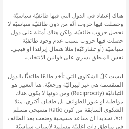
هناك إعتقاد في الدول التي فيها طائفيّة سياسيّة
وحصلت فيها حروب أنّه من دون طائفيّة سياسيّة لا
تحصل حروب طائفيّة. ولكن هناك أمثلة على دول
حصلت فيها حروب بسبب عدم وجود طائفيّة
سياسيّة (أو تشاركيّة) مثلا شمال إيرلندا او فيجي.
نفس المنطق يسري على قوانين الانتخاب.
ليست كلّ الشكاوى التي تأخد طابعًا طائفيًّا بالدول
المنقسمة هي غير ليبراليّة ورجعيّة. هنا التعبير هو
التبادليّة (Reciprocity) ومن دونها لا يكون هناك
مواطنة او عبور للطوائف بل طغيان أكثري. مثلا
الشكوى السابقة من كون Ratio مسيحي مسلم
٧:١، تحديدا ان مقاعد مسيحية وضعت بعد الطائف
في مناطق ذات اغلبيّة مسلمة لاسباب سياسيّة