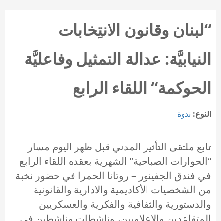
“لبنان وقانون الانتِخابات
النيابيَّة: عدالة التمثيل وفاعليَّة
الحوكمة“ اللقاء الرابع
النوع:
ندوة
تابع ملتقى التأثير المدني قبل ظهر اليوم مسار
“الحوارات الصباحية” الشهرية بعقده اللقاء الرابع
في فندق الجفينور – روتانا الحمرا في حضور نخبة
من الشخصيات الأكاديمية والادارية والقانونية
والدستورية والثقافية والفكرية والعسكريين
المتقاعدين والإعلاميين، وناشطاتٍ وناشطين في