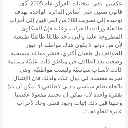
عكسي. ففي انتخابات العراق عام 2005 أدّى
قانون نسبي على أساس الدائرة الواحدة بهدف
توحيده إلى تصويت 88٪ من العراقيين إلى أحزاب
طائفيّة وزادت النعرات. وعليه فإنّ الشكاوى
المطروحة علينا والتي تأخد طابعًا طائفيًّا طبيعية،
لأن من دونها لا يكون هناك مواطنة او عبور
للطوائف بل طغيان أكثري. فنشر مقاعد مسيحية
وضعت بعد الطائف في مناطق ذات اغلبيّة مسلمة
كانت لأسباب سياسيّة وليست مواطنيّة، وهي
تجربة معتمدة في دول عدًة. ولذلك فان الإنتقال
باتّجاه نطام سياسي مدني لاطائفي لا يمكن أن يتمّ
بقفزة واحدة لأنه يمكن ان نحصد مفعولا عكسيا.
وعلينا قبل ذلك إثبات وجود فعلي وجاد لأحزاب
عابرة للطوائف”.