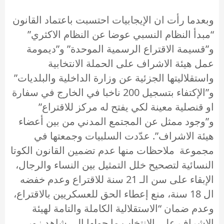
وبعدما رأت ان الإيجابيات احتسبت باعتماد القانون
“مبدأ النظام النسبي عوضا عن النظام الاكثري”
و”قسيمة الاقتراع الرسمية الموحدة” و”ديمومة
عمل هيئة الاشراف على الحملة الانتخابية
واستقلاليتها الجزئية عن وزارة الداخلية والبلديات”
و”الإكتفاء بتسجيل 200 ناخبا في الخارج في سفارة
او قنصلية معينة لكي يفتح له مركز للاقتراع”
و”وجود ممثل عن المجتمع المدني من بين أعضاء
هيئة الاشراف”. عدّدت السلبيات وجمعتها في
مجموعة ملاحظات منها عدم تضمين القانون الكوتا
النسائية لتصحيح خلل التمثيل بين النساء والرجال،
الإبقاء على سن الـ 21 سنة للاقتراع وعدم خفضه
ال 18 سنة، منع إعطاء الحق للعسكريين بالاقتراع،
وعدم ضمان “الاستقلالية الكاملة والتامة لهيئة
الاشراف على الانتخاب ما حولها الى شاهد زور