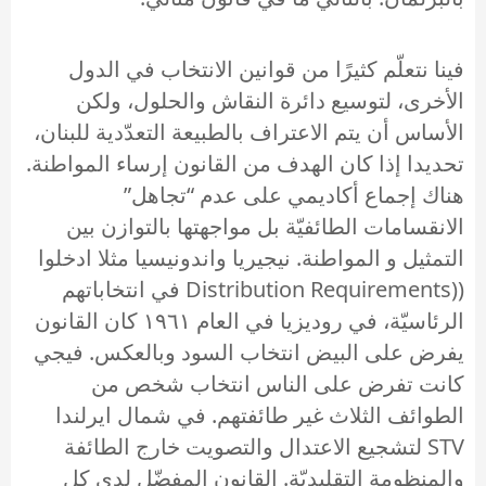
فينا نتعلّم كثيرًا من قوانين الانتخاب في الدول
الأخرى، لتوسيع دائرة النقاش والحلول، ولكن
الأساس أن يتم الاعتراف بالطبيعة التعدّدية للبنان،
تحديدا إذا كان الهدف من القانون إرساء المواطنة.
هناك إجماع أكاديمي على عدم “تجاهل”
الانقسامات الطائفيّة بل مواجهتها بالتوازن بين
التمثيل و المواطنة. نيجيريا واندونيسيا مثلا ادخلوا
((Distribution Requirements في انتخاباتهم
الرئاسيّة، في روديزيا في العام ١٩٦١ كان القانون
يفرض على البيض انتخاب السود وبالعكس. فيجي
كانت تفرض على الناس انتخاب شخص من
الطوائف الثلاث غير طائفتهم. في شمال ايرلندا
STV لتشجيع الاعتدال والتصويت خارج الطائفة
والمنظومة التقليديّة. القانون المفضّل لدى كل