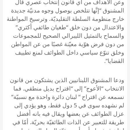
وعن الأهداف من اي قانون إنتخاب عصري قال
المشنوق “إنَّها تتلخص بوصول وجوه مدنيّة جديدة
خارج منظومة السلطة التقليديّة. وترسيخ المواطنة
والاعتدال من دون خلق “طغيان طائفي أكثري”
والسماح بالتمثيل الليبرالي الصحيح للمجموعات
من دون فرض هوّية معيّنة غصبًا من عن المواطن
وخلق تنوّع سياسي داخل الطوائف لمنع تطييف
القضايا”.
ودعا المشنوق اللبنانيين الذين يشتكون من قانون
الانتخاب “الأعوج” إلى “اقتراح بديل منطقي. فما
نسمعه عن اقتراح ” لبنان دائرة واحدة مع نسبيّة”
لم نشهده سوى في 5 دول فقط، وهو يؤدي إلى
عزل الطوائف عن بعضها ويقال فيه بانه أفضل
طريقة للتعبير عن الذات الطائفيّة بحريّة. أمّا في