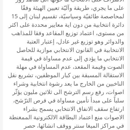
على ما يجري، طريقة وآليّة تعيين الهيئة وفقًا
لمحاصصة طائفيّة وسياسيّة، تقسيم لبنان إلى 15
دائرة انتخابية من دون اية معايير محددة على اكثر
من مستوى، اعتماد توزيع المقاعد وفقا للمذاهب
والدوائر وهو توزيع غير عادل، إعتبار العتبة
الانتخابية في القانون الانتخابي موازية للحاصل
الانتخابي ما يؤدي إلى عدم مساواة في قيمة
الصوت وقيمة المقعد، عدم المساواة في مهلة
الاستقالة المسبقة بين كبار الموظفين، تشريع نقل
الناخبين من الخارج ما يعد رشوة انتخابية وشراء
اصوات، رفع رسم الترشح الى ثلاثين مليون يؤثّر
سلباً على مبدأ تأمين مساواة في فرص الترّشح،
ارتفاع سقف الانفاق الانتخابي يسمح بشراء
الاصوات منع اعتماد البطاقة الالكترونية الممغنطة
في مراكز الميغا سنتر ووقف انشائها، حصر