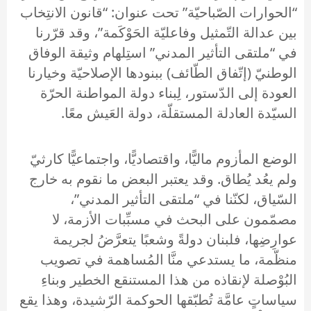
“الحوارات الصّباحيّة” تحت عنوان: “قانون الانتِخاب
بين عدالة التّمثيل وفاعليّة الحَوْكَمة”، وقد قرّرنا
في “ملتقى التأثير المدني” استِلهام وثيقة الوفاق
الوطنيّ (إتّفاق الطّائف) ببنودها الإصلاحيّة وخيارنا
العودة إلى الدّستور، لِبناء دولة المواطنة الحرّة
السيّدة العادلة المستقلّة، دولة العَيش معًا.
الوضع المأزوم ماليًّا، واقتصاديًّا، واجتماعيًّا كارثيّ
ولم يعُد يُطاق. وقد يعتبر البعض ما نقوم به خارج
السّياق، لكنّنا في “ملتقى التأثير المدني”،
مصمّمون على البحث في مسبِّبات الأزمة، لا
عوارِضِها، فلبنان دولةً وشعبًا يتعرَّضُ لجريمة
منظّمة، ما يستدعي منَّا المُساهمة في تصويب
البُوْصلة لإنقاذه من هذا المستنقع الخطير وبناءِ
سياساتٍ عامَّة تُطبّقها الحوكمة الرّشيدة، وهذا يقع