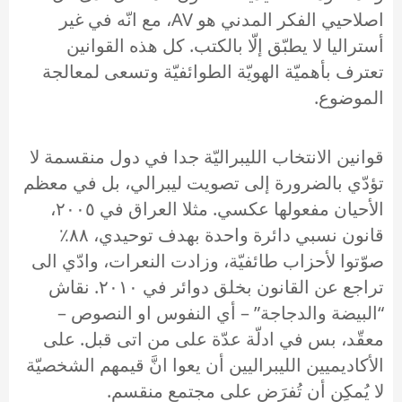
اصلاحيي الفكر المدني هو AV، مع انّه في غير
أستراليا لا يطبّق إلّا بالكتب. كل هذه القوانين
تعترف بأهميّة الهويّة الطوائفيّة وتسعى لمعالجة
الموضوع.
قوانين الانتخاب الليبراليّة جدا في دول منقسمة لا
تؤدّي بالضرورة إلى تصويت ليبرالي، بل في معظم
الأحيان مفعولها عكسي. مثلا العراق في ٢٠٠٥،
قانون نسبي دائرة واحدة بهدف توحيدي، ٨٨٪
صوّتوا لأحزاب طائفيّة، وزادت النعرات، وادّي الى
تراجع عن القانون بخلق دوائر في ٢٠١٠. نقاش
“البيضة والدجاجة” – أي النفوس او النصوص –
معقّد، بس في ادلّة عدّة على من اتى قبل. على
الأكاديميين الليبراليين أن يعوا انَّ قيمهم الشخصيّة
لا يُمكِن أن تُفرَض على مجتمع منقسم.