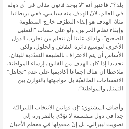
بلد؟“. فاعتبر أنه “لا يوجد قانون مثالي في أي دولة
في العالم، لانّ الهدف منه سياسي. ففي بريطانيا
مثلا، الهدف هو إبقاء التطرّف خارج المنظومة
وإبقاء نظام الحزبين، ولو على حساب “التمثيل
الصحيح”، ولذلك علينا أن نتعلم من تجارب الدول
الأخرى، لتوسيع دائرة النقاش والحلول، ولكن
الأساس أن يتم الاعتراف بالطبيعة التعدّدية للبنان،
تحديدا إذا كان الهدف من القانون إرساء المواطنة.
ملاحظا ان هناك إجماعا أكاديميا على عدم “تجاهل”
الانقسامات الطائفيّة بل مواجهتها بالتوازن بين
التمثيل والمواطنة”.
وأضاف المشنوق: “إن قوانين الانتخاب الليبراليّة
جدا في دول منقسمة لا تؤدّي بالضرورة إلى
تصويت ليبرالي، بل إنّ مفعولها في معظم الأحيان