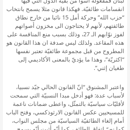
لبنان فمفعوله أسوأ من بقيّة الدول التي فيها
انقسامات طائفيّة. فهكذا قانون مثلا يسمح بانتخاب
“حزب الله” وحركة أمل 15 نائبا من خارج نطاق
طائفتهم، لأنهم لا يحتاجون الى مخزون أصواتهم
لفوز نوّابهم الـ 27، وذلك بسبب منع المنافسة على
هذه المقاعد. ولذلك ليس صدفة ان هذا القانون هو
المطروح من قبل مجموعة طائفيّة تعتبر نفسها
“اكثريّة”، وهذا ما يؤديّ بالمعنى الأكاديمي إلى
طغيان إثني”.
واعتبر المشنوق “انّ القانون الحالي جيّد نسبيا،
لأسباب عدة: فهو أدخل مبدا النسبيّة التي سمحت
لأقليّات سياسيّة بالتمثّل، واعطى ضمانات ناعمة
للمسيحيين عكس القانون الارثوذكسي، وفتح الباب
أمام إلغاء الطائفيّة السياسيّة من مجلس النواب،
كما نصّ اتفاق الطائف. كما أنّه أثبت أنّه يسمح