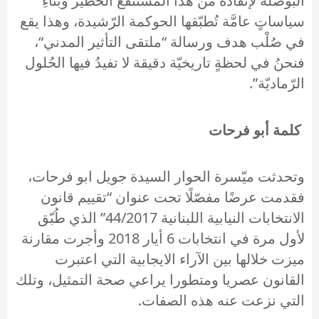
البُوْصلة لإنقاذه من هذا المستنقع الخطير وبناءِ
سياساتٍ عامَّة تُطبّقها الحوكمة الرّشيدة، وهذا يقع
في صُلْب هدف ورسالة “ملتقى التأثير المدني“،
فنحنُ في لحظةٍ تاريخيّة دقيقة لا تفيدُ فيها الحُلول
الرّماديّة”.
كلمة أبو فرحات
وتحدثت ميّسرة الحوار السيدة جويل ابو فرحات،
فقدمت عرضًا مفصّلًا تحت عنوان “تقييم قانون
الانتخابات النيابية اللبنانية 44/2017” الذي طُبّق
لأول مرة في انتخابات 6 أيار 2018 وأجرت مقارنة
ميزت خلالها بين الآراء الايجابية التي اعتبرت
القانون عصريا ومتطورا يراعي صحة التمثيل، وتلك
التي نزعت عنه هذه الصفات.