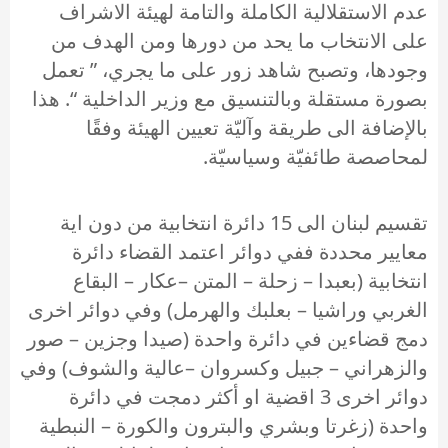
عدم الاستقلالية الكاملة والتامة لهيئة الاشراف
على الانتخاب ما يحد من دورها ومن الهدف من
وجودها، وتصبح شاهد زور على ما يجري، ” تعمل
بصورة مستقلة وبالتنسيق مع وزير الداخلية “. هذا
بالإضافة الى طريقة وآليّة تعيين الهيئة وفقًا
لمحاصصة طائفيّة وسياسيّة.
تقسيم لبنان الى 15 دائرة انتخابية من دون اية
معايير محددة ففي دوائر اعتمد القضاء دائرة
انتخابية (بعبدا – زحلة – المتن –عكار – البقاع
الغربي وراشيا – بعلبك والهرمل) وفي دوائر اخرى
دمج قضاءين في دائرة واحدة (صيدا وجزين – صور
والزهراني – جبيل وكسروان –عالية والشوف) وفي
دوائر اخرى 3 اقضية او أكثر دمجت في دائرة
واحدة (زغرتا وبشري والبترون والكورة – النبطية