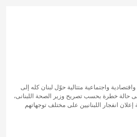
قتصادية واجتماعية متتالية حوّل لبنان كله إلى
 السطور 150 قتيلا وأكثر من 5000 جريح، أكثر من ثلثهم فى حالة خطرة بحسب تصريح وزير الصحة اللبنانى،
إعلان انفجار اللبنانيين على مختلف توجهاتهم