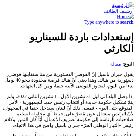
أرشيف الطائف
Type anywhere to
search
إستعدادات باردة للسيناريو
الكارثي
النوع:
مقالة
يقول جبران باسيل إنّ الفوضى الدستورية من هنا ستقابلها فوضى
دستورية من هناك. وهذا يعني أنّ هناك فرصة محدودة بنحو 40 يوماً،
بدءاً من اليوم، لتجاوز الفوضى الآتية حتماً، ومن كل الجهات.
إذا وصل البلد إلى ليل 31 تشرين الأول - 1 تشرين الثاني 2022، ولم
يتمّ تشكيل حكومة جديدة أو انتخاب رئيس جديد للجمهورية - الأمر
المتوقع حتى اليوم - فمعنى ذلك أنّ لبنان سيدخل حتماً في المجهول،
لأنّ الرئيس ميشال عون مُصرّ على إحباط أي محاولة لتسليم
صلاحيات الرئاسة إلى حكومة تصريف الأعمال، أيّاً كان الثمن. وكلام
رئيس «التيار الوطني الحرّ» جبران باسيل واضح في هذا الاتجاه.
ولتأكيد ذلك، جهّز عون نفسه باجتهادات دستورية تولّى تحضيرها