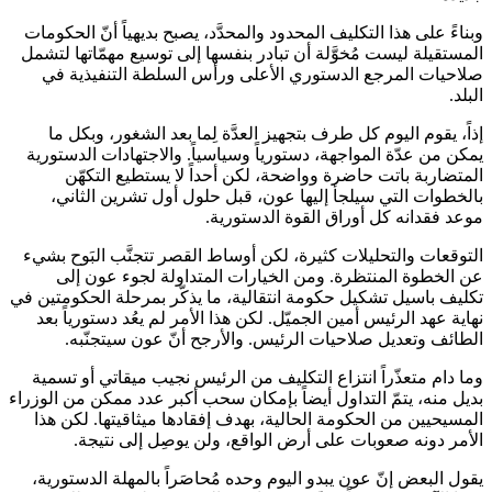
وبناءً على هذا التكليف المحدود والمحدَّد، يصبح بديهياً أنّ الحكومات
المستقيلة ليست مُخوَّلة أن تبادر بنفسها إلى توسيع مهمّاتها لتشمل
صلاحيات المرجع الدستوري الأعلى ورأس السلطة التنفيذية في
البلد.
إذاً، يقوم اليوم كل طرف بتجهيز العدَّة لِما بعد الشغور، وبكل ما
يمكن من عدّة المواجهة، دستورياً وسياسياً. والاجتهادات الدستورية
المتضاربة باتت حاضرة وواضحة، لكن أحداً لا يستطيع التكهّن
بالخطوات التي سيلجأ إليها عون، قبل حلول أول تشرين الثاني،
موعد فقدانه كل أوراق القوة الدستورية.
التوقعات والتحليلات كثيرة، لكن أوساط القصر تتجنَّب البَوح بشيء
عن الخطوة المنتظرة. ومن الخيارات المتداولة لجوء عون إلى
تكليف باسيل تشكيل حكومة انتقالية، ما يذكّر بمرحلة الحكومتين في
نهاية عهد الرئيس أمين الجميّل. لكن هذا الأمر لم يعُد دستورياً بعد
الطائف وتعديل صلاحيات الرئيس. والأرجح أنّ عون سيتجنّبه.
وما دام متعذّراً انتزاع التكليف من الرئيس نجيب ميقاتي أو تسمية
بديل منه، يتمّ التداول أيضاً بإمكان سحب أكبر عدد ممكن من الوزراء
المسيحيين من الحكومة الحالية، بهدف إفقادها ميثاقيتها. لكن هذا
الأمر دونه صعوبات على أرض الواقع، ولن يوصِل إلى نتيجة.
يقول البعض إنّ عون يبدو اليوم وحده مُحاصَراً بالمهلة الدستورية،