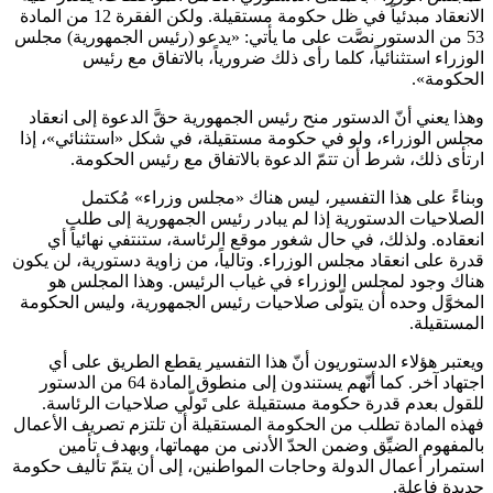
الانعقاد مبدئياً في ظل حكومة مستقيلة. ولكن الفقرة 12 من المادة
53 من الدستور نصَّت على ما يأتي: «يدعو (رئيس الجمهورية) مجلس
الوزراء استثنائياً، كلما رأى ذلك ضرورياً، بالاتفاق مع رئيس
الحكومة».
وهذا يعني أنّ الدستور منح رئيس الجمهورية حقَّ الدعوة إلى انعقاد
مجلس الوزراء، ولو في حكومة مستقيلة، في شكل «استثنائي»، إذا
ارتأى ذلك، شرط أن تتمّ الدعوة بالاتفاق مع رئيس الحكومة.
وبناءً على هذا التفسير، ليس هناك «مجلس وزراء» مُكتمل
الصلاحيات الدستورية إذا لم يبادر رئيس الجمهورية إلى طلب
انعقاده. ولذلك، في حال شغور موقع الرئاسة، ستنتفي نهائياً أي
قدرة على انعقاد مجلس الوزراء. وتالياً، من زاوية دستورية، لن يكون
هناك وجود لمجلس الوزراء في غياب الرئيس. وهذا المجلس هو
المخوَّل وحده أن يتولّى صلاحيات رئيس الجمهورية، وليس الحكومة
المستقيلة.
ويعتبر هؤلاء الدستوريون أنّ هذا التفسير يقطع الطريق على أي
اجتهاد آخر. كما أنّهم يستندون إلى منطوق المادة 64 من الدستور
للقول بعدم قدرة حكومة مستقيلة على تَولّي صلاحيات الرئاسة.
فهذه المادة تطلب من الحكومة المستقيلة أن تلتزم تصريف الأعمال
بالمفهوم الضيِّق وضمن الحدّ الأدنى من مهماتها، وبهدف تأمين
استمرار أعمال الدولة وحاجات المواطنين، إلى أن يتمّ تأليف حكومة
جديدة فاعلة.