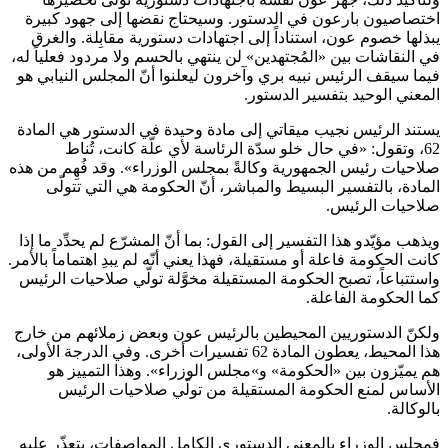
اختصاصيون بارعون في الدستور. وسيحتاج نقضها إلى جهود كبيرة
يبذلها خصوم عون، استناداً إلى اجتهادات دستورية مقابِلة. والغرق
في النقاشات بين «المُجتهدين» لن ينتهي بالحسم ولا مردود فعلياً له،
فيما سيقف الرئيس نبيه بري وآخرون ليعلنوا أنّ المجلس النيابي هو
المعني الوحيد بتفسير الدستور.
يستند الرئيس نجيب ميقاتي إلى مادة وحيدة في الدستور هي المادة
62، وتقول: «في حال خلو سدّة الرئاسة لأي علّة كانت، تُناط
صلاحيات رئيس الجمهورية وكالةً بمجلس الوزراء». وقد فُهِم من هذه
المادة، بالتفسير البسيط والمباشر، أنّ الحكومة هي التي تتولّى
صلاحيات الرئيس.
ويذهب مؤيّدو هذا التفسير إلى القول: بما أنّ المشرّع لم يحدِّد ما إذا
كانت الحكومة فاعلة أو مستقيلة، فهذا يعني أنّه لم يبدِ اهتماماً بالأمر.
واستتباعاً، تصبح الحكومة المستقيلة مخوَّلة تولّي صلاحيات الرئيس
كما الحكومة الفاعلة.
ولكنّ الدستوريين المحيطين بالرئيس عون وبعض زملائهم من خارج
هذا المحيط، يعطون المادة 62 تفسيرات أخرى. وفي الدرجة الأولى،
هم يميّزون بين «الحكومة» و»مجلس الوزراء». وهذا التمييز هو
الأساس لمنع الحكومة المستقيلة من تولّي صلاحيات الرئيس
بالوكالة.
فمجلس الوزراء بالمعنى الدستوري الكامل المواصفات، يتعذّر عليه