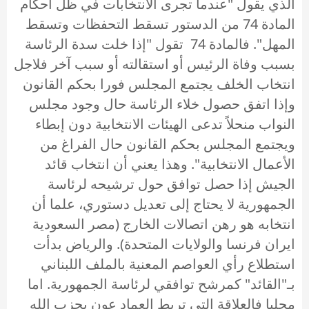
الذي يقول "عندما تجرى الانتخابات في ظل احكام
المادة 74 من الدستور تسقط التحفظات وتسقط
المهل". فالمادة 74 تقول "إذا خلت سدة الرئاسة
بسبب وفاة الرئيس أو استقالته أو سبب آخر فلاجل
انتخاب الخلف يجتمع المجلس فورا بحكم القانون
وإذا اتفق حصول خلاء الرئاسة حال وجود مجلس
النواب منحلاً تدعى الهيئات الانتخابية دون إبطاء
ويجتمع المجلس بحكم القانون حال الفراغ من
الأعمال الانتخابية". وهذا يعني أن انتخاب قائد
الجيش إذا حصل توافق حول ترشيحه لرئاسة
الجمهورية لا يحتاج إلى تعديل دستوري، علما أن
انتخابه هو رهن اتصالات الخارج (مصر السعودية
ايران فرنسا والولايات المتحدة). والرياض بدأت
استطلاع رأي العواصم المعنية بالملف اللبناني
بـ"القائد" كمرشح توافقي لرئاسة الجمهورية. اما
محليا فالعلاقة التي تربط العماد عون بحزب الله