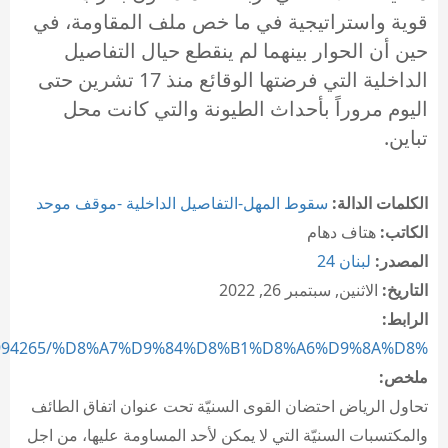
قوية واستراتيجية في ما خص ملف المقاومة، في
حين أن الحوار بينهما لم ينقطع حيال التفاصيل
الداخلية التي فرضتها الوقائع منذ 17 تشرين حتى
اليوم مروراً بأحداث الطيونة والتي كانت محل
تباين.
الكلمات الدالة:
سقوط المهل-التفاصيل الداخلية -موقف موحد
الكاتب:
هتاف دهام
المصدر:
لبنان 24
التاريخ:
الاثنين, سبتمبر 26, 2022
الرابط:
on/994265/%D8%A7%D9%84%D8%B1%D8%A6%D9%8A%D8%...
ملخص:
تحاول الرياض احتضان القوى السنيّة تحت عنوان اتفاق الطائف
والمكتسبات السنيّة التي لا يمكن لأحد المساومة عليها، من اجل