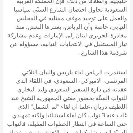
خليجية. وانطلاقا من ذلك، فإن المملكة العربية
السعودية تحاول احتضان الشارع السنّي سياسيا
والعمل على توحيد موقف ممثليه في المجلس
النيابي، خاصة وأن الرياض، يعتبرها البعض، منذ
مغادرة الحريري لبنان إلى الإمارات وعدم مشاركة
تيار المستقبل في الانتخابات النيابية، مسؤولة عن
شرذمة هذا الشارع .
استثمرت الرياض لقاء باريس والبيان الثلاثي
الفرنسي- الاميركي- السعودي، في اللقاء الذي
عقدته في دارة السفير السعودي وليد البخاري
للنواب السنّة بحضور مفتي الجمهورية الشيخ عبد
اللطيف دريان ،علما ان لقاء "لم الشمل" الذي
غاب عنه 3 نواب كان لقاء استثنائيا ولكنه تمهيدي
حتى الساعة في انتظار الخطوات المقبلة، فالنواب
السنّة الذين شاركوا في دار الافتاء، وثم في عشاء