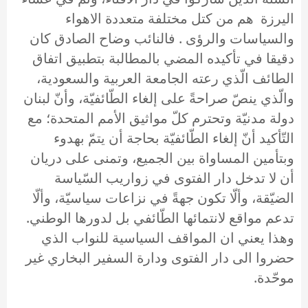
اليرزة هم من كتل مختلفة متعددة الاهواء
والسياسات والرؤى . فالنائب وضاح الصادق كان
دقيقا في تأكيده المضي بالمطالبة بتطبيق اتفاق
الطائف الّذي رعته الجامعة العربية والسعودية،
والّذي ينصّ صراحةً على إلغاء الطّائفيّة، وأنّ لبنان
دولة مدنيّة وتحترم كلّ مواثيق الأمم المتحدة؛ مع
التّأكيد أنّ إلغاء الطّائفيّة بحاجة أن يتمّ بهدوء
وبتأمين المساواة بين الجميع، وتمنى على دريان
أن لا تدخل دار الفتوى في زواريب السّياسة
الضيّقة، وألّا تكون جهةً في نزاعات سياسيّة، وألّا
تدعم مواقع لانتمائها الطّائفي بل لدورها الوطني.
وهذا يعني ان المواقف السياسية للنواب الذي
حضروا الى دار الفتوى ودارة السفير البخاري غير
موحّدة.