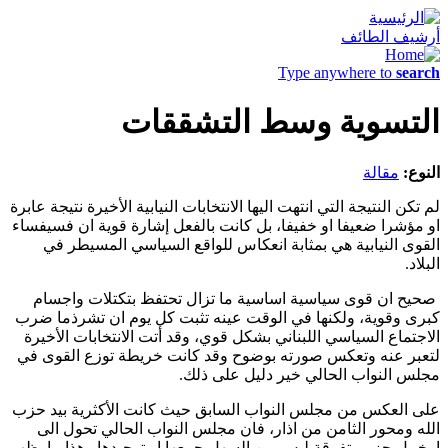
أرشيف الطائف
Type anywhere to
search
التسوية وسط التشققات
النوع:
مقالة
لم تكن النتيجة التي انتهت اليها الانتخابات النيابية الأخيرة نتيجة عابرة
او مؤشرا ضعيفا او خفيفا، بل كانت بالفعل إشارة قوية ان فسيفساء
القوى النيابية هي بمثابة انعكاس للواقع السياسي المسيطر في
البلاد.
صحيح ان قوى سياسية اساسية ما تزال تحتفظ بتكتلات واجسام
كبرى وقوية، ولكنها في الوقت عينه تثبت كل يوم ان تشرذما ضرب
الاجتماع السياسي اللبناني بشكل قوي، وقد أتت الانتخابات الأخيرة
لتعبر عنه وتعكس صورته بوضوح وقد كانت خريطة توزع القوى في
مجلس النواب الحالي خير دليل على ذلك.
على العكس من مجلس النواب السابق حيث كانت الأكثرية بيد حزب
الله ومحور الثامن من اذار، فان مجلس النواب الحالي تحول الى
ارخبيل جزر متفرقة ليس من السهل جمعها او توحيدها وهذا ما يظهر