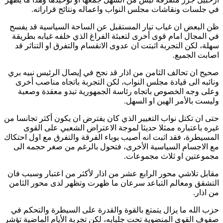
في جلسات ونقاشات مجلس النواب واعماله ونتائج قراراته.
ظن البعض ان غياب تيار المستقبل عن الساحة السياسية قد يفسح
في المجال امام قوى أخرى لتعبئة الفراغ الذي خلفه غيابه بطريقة
سهلة، لكن التجربة اثبتت ان عدوى الانقسام والتفرق او التناثر قد
اصابت الجميع.
صحيح ان تحالف الثامن من اذار قد نجح في إيصال الرئيس نبيه بري
ونائبه الى قيادة مجلس النواب، لكن التجربة باتجاه مناصب أخرى
وعلى وجه الخصوص باتجاه رئاسة الجمهورية تبدو معقدة وصعبة
وليست بالأمر الهين او السهل.
حتى ان تكتل نواب التغيير الذي كان يفترض ان يكون أكثر تجانسا من
غيره باعتباره ممثلا حديثا لموجة الاعتراض الشعبي على القوى
المسيطرة، فقد اثبت انه أصيب بوباء الفرقة والتفرق مع اول احتكاك
مع الاجسام السياسية الأخرى، فتحول بالرغم من صغر حجمه الى
مجموعتين او ثلاث مجموعات.
مقابل تلاشي محور الرابع عشر من اذار لأكثر من اعتبار وسبب فان
التشقق ومعالم التباعد سرعان ما ظهرت وتظهر لدى محور الثامن
من اذار.
حزب الله ما يزال يتمتع بالقوة والقدرة على السيطرة والتحكم في
صفوف القوى المنضوية تحت جلبابه، لكن تجربة الأيام الماضية تؤشر