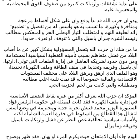
على بداية تشققات وارتباكات كبيرة بين صفوف القوى المحيطة به
والمحسوبة عليه.
يبدو ان حزب الله قد بدأ يدفع وان على شكل أقساط مزعجة
ومتأخرة وكبيرة، ما تسبب به هو وأسس له من تفضيل و"تطميع"
زائد لحليفه النهم والمتطلب التيار الوطني الحر والمنعكس بمطالب
رئيسه الشره جبران باسيل والتي لا تتوقف او تعرف حدودا.
ما من شك ان حزب الله يتحمل المسؤولية بشكل كبير عن ما أصاب
البلاد من فشل متعاظم بسبب تأمينه التغطية السياسية المستدامة
ومن دون حدود لشريكه الفاشل في إدارة الملفات التي تولى ادارتها،
أي باسيل وفريقه وتحديدا في ملف الطاقة وملف الكهرباء تحديدا،
وهو الملف الذي ارهق ويرهق البلاد على مختلف المستويات
الاقتصادية والمالية خصوصا انه قد تمت تلبية اغلب مطالبه
ومتطلباته والتي كانت من لحم الخزينة الحي.
المؤكد ان حزب الله يعرف أكثر من غيره نقاط الضعف الأساسية
في إدارة ملف الكهرباء فقد كانت لممثله في حكومة الرئيس فؤاد
السنيورة الوزير محمد فنيش تجربة جدية ومحترمة في وضع أسس
انتشال هذا القطاع من السقوط في حفرة العتمة الشاملة لكنه
ولأسباب سياسية تحالفية غض النظر عن فشل وارتكابات باسيل
وفريقه وما يزال.
اليوم جاء أوان الامتحان حيث يكرم المرء او يهان. فقد ظهر بوضوح