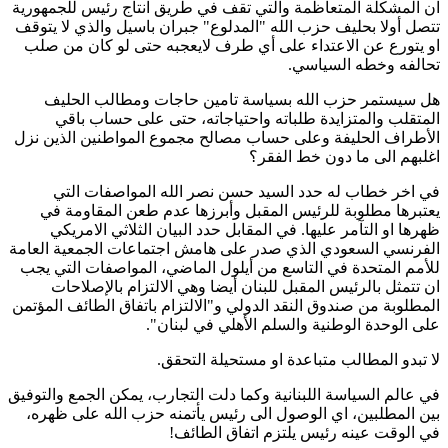
ان المشكلة المتعاظمة والتي تقف في طريق انتاج رئيس للجمهورية
تتصل أولا بحليف حزب الله "المدلوع" جبران باسيل والذي لا يتوقف
او يتورع عن الاعتداء على أي طرف لايعجبه حتى لو كان من صلب
تحالفه وخطه السياسي.
هل سيستمر حزب الله بسياسة تامين حاجات ومطالب الحليف
المتقلب والمتزايدة طلباته واحتياجاته، حتى على حساب باقي
الأطراف الحليفة وعلى حساب مصالح مجموع المواطنين الذين نزل
اغلبهم الى ما دون خط الفقر؟
في اخر خطاب له حدد السيد حسن نصر الله المواصفات التي
يعتبرها مطلوبة للرئيس المقبل وأبرزها عدم طعن المقاومة في
ظهرها او التآمر عليها. في المقابل حدد البيان الثلاثي الامريكي
الفرنسي السعودي الذي صدر على هامش اجتماعات الجمعية العامة
للأمم المتحدة في التاسع من أيلول الماضي، المواصفات التي يجب
ان تتمثل بالرئيس المقبل للبنان أيضا وهي الالتزام بالإصلاحات
المطلوبة من صندوق النقد الدولي و"الالتزام باتفاق الطائف المؤتمن
على الوحدة الوطنية والسلم الأهلي في لبنان".
لا تبدو المطالب متباعدة او مستحيلة التحقق.
في عالم السياسة اللبنانية وكما دلت التجارب، يمكن الجمع والتوفيق
بين المطلبين، اي الوصول الى رئيس يأتمنه حزب الله على ظهره،
في الوقت عينه رئيس يلتزم اتفاق الطائف!