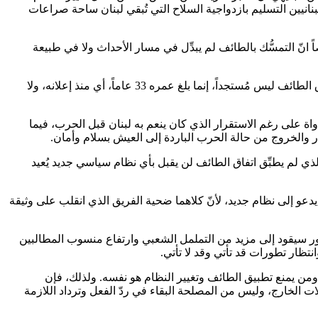
نيين التسليم بازدواجية السلاح التي تُبقي لبنان ساحة صراعات
نّ التمسُّك بالطائف لم يبدِّل في مسار الأحداث ولا في طبيعة
بالتأكيد كلا، لأنّ المطالبات تتعلّق بالحاجات وهي تعبير عن وجع وغضب ورفض الاستمرار في واقعٍ من دون أفق، خصوصاً انّ عدم تطبيق اتفاق الطائف ليس مُستجداً، إنما بلغ عمره 33 عاماً، أي منذ إعلانه، ولا
واة على رغم الاستقرار الذي كان ينعم به لبنان قبل الحرب، فيما
 والخروج من حالة الحرب الباردة إلى العيش بسلام وأمان.
لذي لم يطبِّق اتفاق الطائف لن يقبل بأي نظام سياسي جديد يُعيد
دعو إلى نظام جديد، لأنّ كلاهما ضحية الفريق الذي انقلب على وثيقة
ستور سيقود إلى مزيد من التململ الشعبي وارتفاع منسوب المطالبين
انتظار تطورات قد تأتي وقد لا تأتي.
ومن يمنع تطبيق الطائف وتغيير النظام هو نفسه. ولذلك، فإن
ت الخارج، وليس من المصلحة البقاء في ردّ الفعل وترداد اللازمة