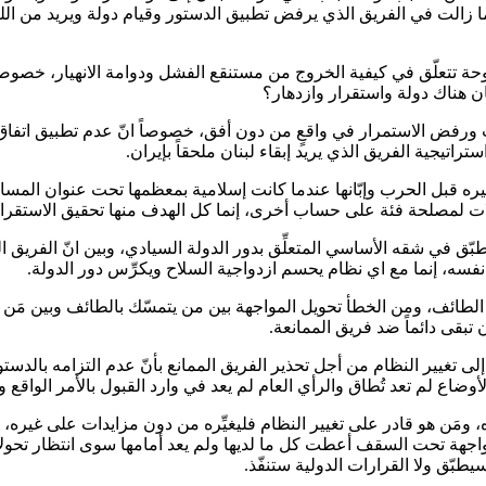
زالت في الفريق الذي يرفض تطبيق الدستور وقيام دولة ويريد من اللبنا
ة تتعلّق في كيفية الخروج من مستنقع الفشل ودوامة الانهيار، خصوصاً ا
ن هناك دولة واستقرار وازدهار؟
اتيجية الفريق الذي يريد إبقاء لبنان ملحقاً بإيران.
ييره قبل الحرب وإبّانها عندما كانت إسلامية بمعظمها تحت عنوان المسا
لات لمصلحة فئة على حساب أخرى، إنما كل الهدف منها تحقيق الاستقرار
طبّق في شقه الأساسي المتعلِّق بدور الدولة السيادي، وبين انّ الفريق ا
 نفسه، إنما مع اي نظام يحسم ازدواجية السلاح ويكرِّس دور الدولة.
الطائف، ومن الخطأ تحويل المواجهة بين من يتمسّك بالطائف وبين مَن ي
تبقى دائماً ضد فريق الممانعة.
إلى تغيير النظام من أجل تحذير الفريق الممانع بأنّ عدم التزامه بالد
الأوضاع لم تعد تُطاق والرأي العام لم يعد في وارد القبول بالأمر الواقع و
 ومَن هو قادر على تغيير النظام فليغيِّره من دون مزايدات على غيره، 
مواجهة تحت السقف أعطت كل ما لديها ولم يعد أمامها سوى انتظار تحولا
سيطبّق ولا القرارات الدولية ستنفّذ.