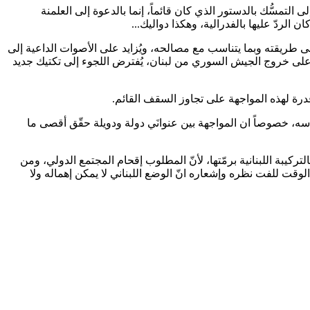
 التمسُّك بالدستور الذي كان قائماً، إنما بالدعوة إلى العلمنة
الردّ عليها بالفدرالية، وهكذا دواليك...
ى طريقته وبما يتناسب مع مصالحه، ويُزايد على الأصوات الداعية إلى
وِّنها، وينظِّر بالطائف وضرورة تطبيقه، ولكن بما انّ المواجهة معه على قاعدة انتهاكه للطائف استنفدت أغراضها بعد 18 عاما على خروج الجيش السوري من لبنان، يُفترض اللجوء إلى تكتيك جديد
قدرة لهذه المواجهة على تجاوز السقف القائم.
 جديد يفرز اللبنانيين على أساسه، خصوصاً ان المواجهة بين عنوانَي دولة ودويلة حقّق أقصى ما
تركيبة اللبنانية برمّتها، لأنّ المطلوب إقحام المجتمع الدولي، ومن
ن الوقت للفت نظره وإشعاره انّ الوضع اللبناني لا يمكن إهماله ولا