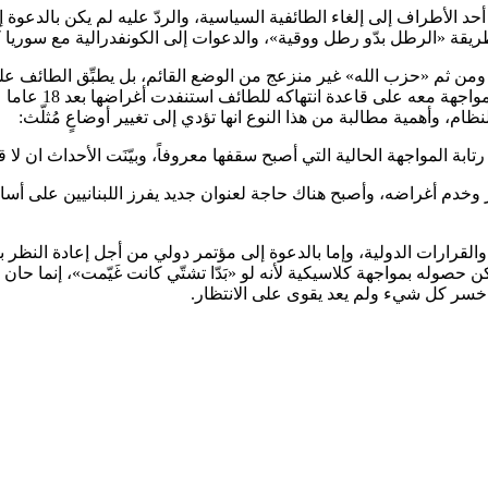
د الأطراف إلى إلغاء الطائفية السياسية، والردّ عليه لم يكن بالدعوة إلى
ريقة «الرطل بدّو رطل ووقية»، والدعوات إلى الكونفدرالية مع سوريا كان 
 ومن ثم «حزب الله» غير منزعج من الوضع القائم، بل يطبِّق الطائف عل
تغيير النظام ويُخ
نظام، وأهمية مطالبة من هذا النوع انها تؤدي إلى تغيير أوضاعٍ مُثلّث:
بة المواجهة الحالية التي أصبح سقفها معروفاً، وبيّنَت الأحداث ان لا 
انياً إلى احتقان سياسي شبيه بالاحتقان الذي رافَق صعود 14 آذار وخدم أغراضه، وأصبح هناك حاجة لعنوان
والقرارات الدولية، وإما بالدعوة إلى مؤتمر دولي من أجل إعادة النظر بال
يمكن حصوله بمواجهة كلاسيكية لأنه لو «بَدّا تشتّي كانت غَيّمت»، إنما حا
ني خسر كل شيء ولم يعد يقوى على الانتظار.