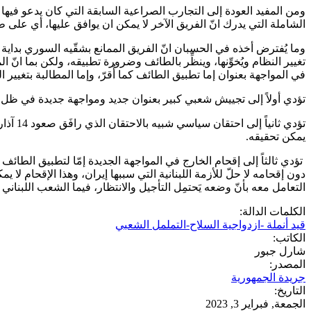
ومن المفيد العودة إلى التجارب الصراعية السابقة التي كان يدعو فيها أح
الشاملة التي يدرك انّ الفريق الآخر لا يمكن ان يوافق عليها، أي على ط
وما يُفترض أخذه في الحسبان انّ الفريق الممانع بشقّيه السوري بداية
في المواجهة بعنوان إما تطبيق الطائف كما أُقرّ، وإما المطالبة بتغيير ال
تؤدي أولاً إلى تجييش شعبي كبير بعنوان جديد ومواجهة جديدة في ظل رتا
تؤدي ث
يمكن تحقيقه.
تؤدي ثالثاً إلى إقحام الخارج في المواجهة الجديدة إمّا لتطبيق الطائف 
دون إقحامه لا حلّ للأزمة اللبنانية التي سببها إيران، وهذا الإقحام لا 
التعامل معه بأنّ وضعه يَحتمِل التأجيل والانتظار، فيما الشعب اللبنا
الكلمات الدالة:
قيد أنملة -ازدواجية السلاح-التململ الشعبي
الكاتب:
شارل جبور
المصدر:
جريدة الجمهورية
التاريخ:
الجمعة, فبراير 3, 2023