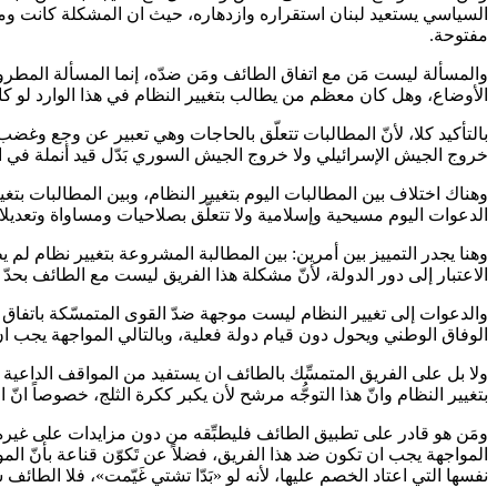
السياسي يستعيد لبنان استقراره وازدهاره، حيث ان المشكلة كانت وما 
مفتوحة.
والمسألة ليست مَن مع اتفاق الطائف ومَن ضدّه، إنما المسألة المطروح
الأوضاع، وهل كان معظم من يطالب بتغيير النظام في هذا الوارد لو كا
خروج الجيش الإسرائيلي ولا خروج الجيش السوري بَدّل قيد أنملة في استر
وهناك اختلاف بين المطالبات اليوم بتغيير النظام، وبين المطالبات بتغ
الدعوات اليوم مسيحية وإسلامية ولا تتعلّق بصلاحيات ومساواة وتعدي
وهنا يجدر التمييز بين أمرين: بين المطالبة المشروعة بتغيير نظام لم ي
الاعتبار إلى دور الدولة، لأنّ مشكلة هذا الفريق ليست مع الطائف بحدّ
والدعوات إلى تغيير النظام ليست موجهة ضدّ القوى المتمسّكة باتفاق 
الوفاق الوطني ويحول دون قيام دولة فعلية، وبالتالي المواجهة يجب ان 
ولا بل على الفريق المتمسِّك بالطائف ان يستفيد من المواقف الداعية 
بتغيير النظام وانّ هذا التوجُّه مرشح لأن يكبر ككرة الثلج، خصوصاً انّ 
ومَن هو قادر على تطبيق الطائف فليطبِّقه من دون مزايدات على غيره،
المواجهة يجب ان تكون ضد هذا الفريق، فضلاً عن تَكوّن قناعة بأنّ ال
نفسها التي اعتاد الخصم عليها، لأنه لو «بَدّا تشتي غَيّمت»، فلا الطائف 