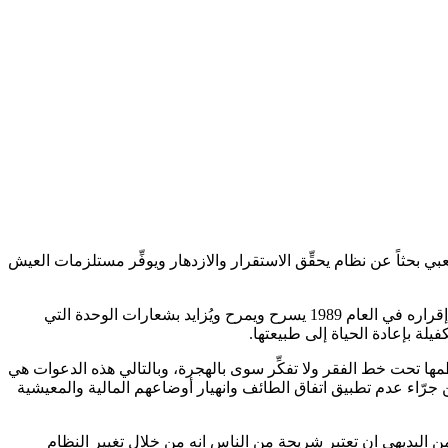
بي بحثاً عن نظام يحقِّق الاستقرار والازدهار ويوفِّر مستلزمات العيش
من سخريات القدر ان يتحوّل المطالِب بتغيير النظام إلى متهّم يُسيء إلى الوحدة الوطنية، فيما الفريق الذي يرفض تطبيق ااتفاق الطائف منذ إقراره في العام 1989 يسرح ويمرح ويُزايد بشعارات الوحدة التي
يلة بإعادة الحياة إلى طبيعتها.
مها تحت خط الفقر ولا تفكِّر سوى بالهجرة، وبالتالي هذه الدعوات هي
 جرّاء عدم تطبيق اتفاق الطائف وانهيار أوضاعهم المالية والمعيشية
ن البديهي ان تعتبر شريحة من الناس انه من خلال تغيير النظام