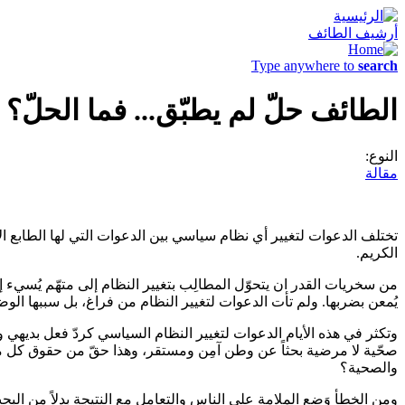
أرشيف الطائف
Type anywhere to
search
الطائف حلّ لم يطبّق... فما الحلّ؟
النوع:
مقالة
تختلف الدعوات لتغيير أي نظام سياسي بين الدعوات التي لها الطابع الأي
الكريم.
يُمعن بضربها. ولم تأت الدعوات لتغيير النظام من فراغ، بل سببها الوضع
وتكثر في هذه الأيام الدعوات لتغيير النظام السياسي كردّ فعل بديهي 
صحّية لا مرضية بحثاً عن وطن آمِن ومستقر، وهذا حقّ من حقوق كل مواطن
والصحية؟
ومن الخطأ وَضع الملامة على الناس والتعامل مع النتيجة بدلاً من الب