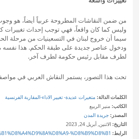
تغييرات واسعة
من ضمن النقاشات المطروحة عربياً أيضاً، هو وجوب د
وليس كما كان واقعاً، فهي توجب إحداث تغييرات كبي
سيما أن خروج لبنان في التسعينيات من مرحلة الحرب 
ودخول عناصر جديدة على طبقة الحكم. هذا نفسه ما
لطرف مقابل رئيس حكومة لطرف آخر.
تحت هذا التصور، يستمر النقاش العربي في مواصفا
الكلمات الدالة:
متغيرات عديدة- تغيير الاداء-المقاربة الفرنسية
الكاتب:
منير الربيع
المصدر:
جريدة المدن
التاريخ:
الاثنين, أبريل 24, 2023
الرابط:
%D8%B1%D8%A4%D9%8A%D8%A9-%D8%B9%D8%B1...