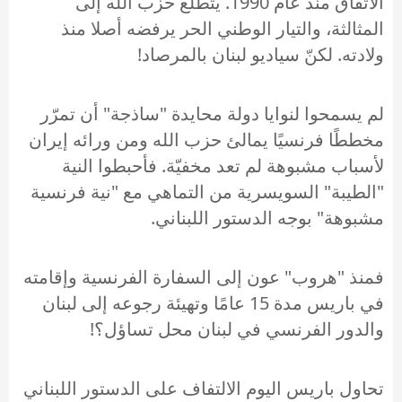
الاتفاق منذ عام 1990. يتطلع حزبَ الله إلى
المثالثة، والتيار الوطني الحر يرفضه أصلا منذ
ولادته. لكنّ سياديو لبنان بالمرصاد!
لم يسمحوا لنوايا دولة محايدة "ساذجة" أن تمرّر
مخططًا فرنسيًا يمالئ حزب الله ومن ورائه إيران
لأسباب مشبوهة لم تعد مخفيّة. فأحبطوا النية
"الطيبة" السويسرية من التماهي مع "نية فرنسية
مشبوهة" بوجه الدستور اللبناني.
فمنذ "هروب" عون إلى السفارة الفرنسية وإقامته
في باريس مدة 15 عامًا وتهيئة رجوعه إلى لبنان
والدور الفرنسي في لبنان محل تساؤل؟!
تحاول باريس اليوم الالتفاف على الدستور اللبناني