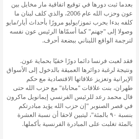
بعدما ثبت دورها في توقيع اتفاقية مار مخايل بين
عون وحزب الله عام 2006، والذي كلف لبنان ما
كلفه بدءا بحرب تموز/يوليو مرورًا بأحداث أيار/مايو
وصولا إلى "جهنم" كما أسمّاها الرئيس عون نفسه
لترجمة الواقع اللبناني ببضعة أحرف.
فقد لعبت فرنسا دائما دورًا خفيًا بحماية عون.
ونتيجة لرغبة دوائرها العميقة بالدخول إلى الأسواق
الإيرانية وتعزيز علاقاتها الاقتصادية مع حكم
طهران، بنت علاقات "محاباة" مع حزب الله حتى
قال محمد رعد للرئيس الفرنسي إيمانويل ماكرون
في قصر الصنوبر "إن حزب الله يؤيد مبادرتكم
بنسبة ٩٠ بالمئة"، ليتبين لاحقا أن نسبة العشرة
بالمئة تغلبت على المبادرة الفرنسية بأكملها.