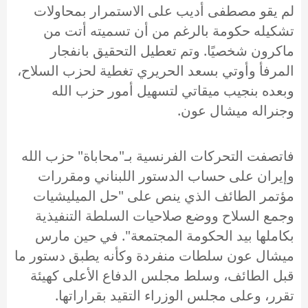
لم يقو مصطفى أديب على الاستمرار بمحاولات
تشكيله حكومة بالرغم من أن تسميته أتت من
ماكرون شخصيًا. وتم تعطيل التحقيق بانفجار
المرفأ وأوتي بسعد الحريري تغطية لحزب السلاح،
وبعده بنجيب ميقاتي لتسهيل أمور حزب الله
وجنراله ميشال عون.
فاتصفت التحركات الفرنسية بـ"محاباة" حزب الله
وإيران على حساب الدستور اللبناني ومقررات
مؤتمر الطائف الذي ينص على "حل الميليشيات
وجمع السلاح ووضع صلاحيات السلطة التنفيذية
بكاملها بيد الحكومة المجتمعة". في حين مارس
ميشال عون سلطات منفردة وكأنه يطبق دستور ما
قبل الطائف، وسلط مجلس الدفاع الأعلى كهيئة
تقرر، وعلى مجلس الوزراء التقيد بقراراتها.