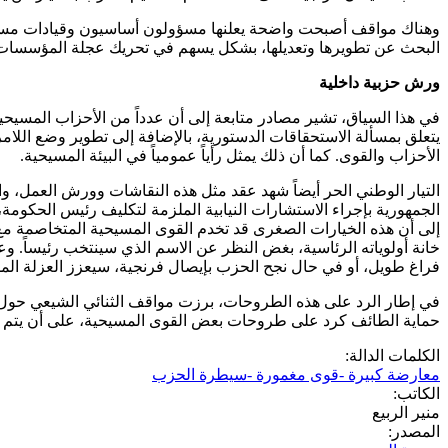
وهناك مواقف أصبحت واضحة يعلنها مسؤولون أساسيون وقيادات مسيحية، ل
البحث عن تطويرها وتعديلها، بشكل يسهم في تحريك عجلة المؤسسات 
ورش حزبية داخلية
في هذا السياق، تشير مصادر متابعة إلى أن عدداً من الأحزاب المسي
يتعلق بمسألة الاستحقاقات الدستورية، بالإضافة إلى تطوير وضع اللا
الأحزاب والقوى. كما أن ذلك يمثل رأياً عمومياً في البيئة المسيحية.
التيار الوطني الحر أيضاً شهد عقد مثل هذه النقاشات وورش العمل، 
الجمهورية بإجراء الاستشارات النيابية الملزمة لتكليف رئيس الحكوم
إلى أن هذه الخيارات الصغرى قد تخدم القوى المسيحية المتخاصمة مع ا
خانة أولوياته الرئاسية، بغض النظر عن الاسم الذي سينتخب رئيساً. وعل
فراغ طويل، أو في حال نجح الحزب بإيصال فرنجية، سيعزز العزلة المس
في إطار الرد على هذه الطروحات، برزت مواقف الثنائي الشيعي حول ال
حماية الطائف كرد على طروحات بعض القوى المسيحية، على أن يتم 
الكلمات الدالة:
معارضة كبيرة -قوى مغمورة -سيطرة الحزب
الكاتب:
منير الربيع
المصدر: