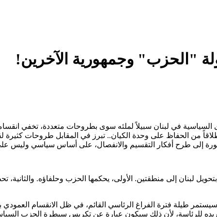
لة "الحزب" وجمهورية الآخرين!
وى السياسية في لبنان سبيلاً لملئه سوى بطروحات متعددة، تخفي انقس
اقاً من الحفاظ على وحدة الكيان.. تبرز في المقابل طروحات كثيرة لقو
 مغمورة إلى طرح أفكار التقسيم والانفصال، على أساس سياسي وليس ع
 لبنان إلى منطقتين. الأولى، يحكمها الحزب وحلفاؤه. والثانية، تحظى 
ها سيستمر طيلة فترة الفراغ الرئاسي القائم، في ظل الانقسام العمود
ريده للرئاسة، لأن ذلك سيكون عبارة عن تكريس سيطرة الحزب السياسية