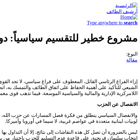
أرشيف الطائف
Type anywhere to
search
مشروع خطير للتقسيم سياسياً: دو
النوع:
مقالة
إزاء الفراغ الرئاسي القاتل، المعطوف على فراغ سياسي، لا تجد الق
الشيعي للتأكيد على أهمية الحفاظ على اتفاق الطائف والتمسك به، انطل
اللامركزية الإدارية والمالية والسياسية الموسعة. فيما تذهب قوى
الانفصال عن الحزب
والانفصال السياسي ينطلق من فكرة فصل المسارات عن حزب الله، بتحويل
لوبيات لبنانية متعددة في عواصم غربية، لا سيما في أوروبا وأميركا.
ليس بالضرورة أن تصل كل هذه النقاشات إلى نتائج، إلا أن التداول ب
انتخاب سليمان فرنجية، على قاعدة عدم التسليم للحزب باختيار من ي