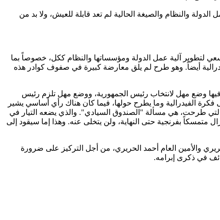
لدولة والنظام والصيغة الحالية لم تعد قابلة للعيش، ولا بد من
عي لتطوير آلية عمل الدولة ومؤسساتها والنظام ككل، خصوصاً بما
يدرالية أيضاً. وهو طرح لم يلق معارضة كبيرة في صفوف كوادر هذه
 فيها وضع مهل لانتخاب رئيس الجمهورية، ووضع مهل تلزم رئيس
 فكرة الفيدرالية وما يطرح حولها، فيما كان هناك رأي أساسي يشير
ر التي طرحت، هي مسألة "الصندوق السيادي". والذي يضعه التيار في
ال متمسكاً بفرنجية حتى النهاية، ولن يتخلى عنه. وهذا إما سيقود إلى
ريري والأمين العام أحمد الحريري، من أجل التركيز على ضرورة
ف في ذكرى إبرامه.