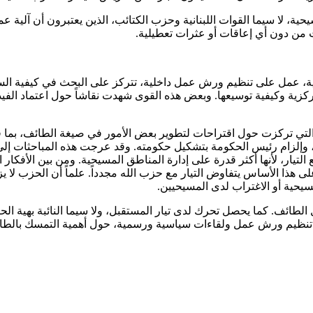
ا سيما القوات اللبنانية وحزب الكتائب، الذين يعتبرون أن آلية عمل ا
من دون أي إعاقات أو عثرات تعطيلية.
حية، عمل على تنظيم ورش عمل داخلية، تتركز على البحث في كيفية الس
مركزية وكيفية توسيعها. وبعض هذه القوى شهدت نقاشاً حول اعتماد الف
والتي تركزت حول اقتراحات لتطوير بعض الأمور في صيغة الطائف، بما
ة، وإلزام رئيس الحكومة بتشكيل حكومته. وقد عرجت هذه المباحثات إلى
لتيار، لأنها أكثر قدرة على إدارة المناطق المسيحية. ومن بين الأفكا
ى هذا الأساس يتفاوض التيار مع حزب الله مجدداً. علماً أن الحزب لا يز
يحية أو الاغتراب لدى المسيحيين.
طائف. كما يحصل تحرك لدى تيار المستقبل، ولا سيما النائبة بهية الح
تنظيم ورش عمل ولقاءات سياسية ورسمية، حول أهمية التمسك بالطائ