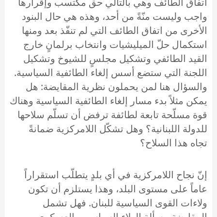
اتفاق الطائف وهي بالتالي حق مكتسب وإقرارها
واجب وليست منّةً من أحد، وهذه هي حال البنود
الأخرى من اتفاق الطائف التي لم تنفّذ بعد ومنها
استكمال حلّ الميليشيات وانتخاب برلمانٍ خارج
القيد الطائفي وتشكيل مجلسٍ للشيوخ وتشكيل
اللجنة التي ستضع أسس إلغاء الطائفية السياسية.
والسؤال هنا لمن يحملون نظرية المقايضة: هل
يمكن مثلاً بدء مسار إلغاء الطائفية السياسية وهناك
قوة مسلّحة تابعة لطائفة ترفض أن تسلّم سلاحها
للدولة اللبنانية؟ وهل تشكّل اللامركزية ضمانةً
تجاه هذا السلاح؟
إنّ نجاح اللامركزية في أي بلدٍ يتطلّب استقراراً
عاماً على مستوى البلد، وهذا يستلزم أن تكون
ولاءات القوى السياسية للبنان. فهل تشمل
المقايضة مسألة الولاء السياسي والعسكري