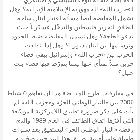
لـ»حزب الله» للجمهورية الإسلامية الإيرانية؟ وهل
تشمل المقايضة أيضاً مسألة اعتبار لبنان ساحة
انطلاقٍ لتحرير فلسطين والتدخّل عسكرياً حيث
تدعو الحاجة؟ وهل تشمل المقايضة ضبط الحدود
وترسيمها بين لبنان سوريا؟ وهل إذا اندلعت
الحرب بين «حزب الله» وإسرائيل يبقى قضاء
جزين مثلاً بمنأى عنها بينما يتورّط فيها قضاء بنت
جبيل؟
في مفارقات طرح المقايضة هذا أنّ تفاهم 6 شباط
2006 بين «التيار الوطني الحرّ» و»حزب الله» لم
يأت على ذكر ضرورة تطبيق اللامركزية الموسّعة
التي أقرّها اتفاق الطائف في العام 1989 والذي
رفضه «التيار الوطني الحر» ليستفيق بعد سنوات
طويلة على أهمية تطبيق هذا البند حتى صحّ فيه