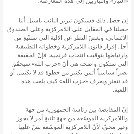
«التيار» والتياريين إلى هذه المعارضة.
إن حصل ذلك فسيكون تبرير النائب باسيل أننا
حصلنا في المقابل على اللامركزية وعلى الصندوق
الائتماني، وبغضّ النظر عن الآلية التي ستتّبع من
أجل إقرار قانون اللامركزية وخطواته التطبيقية
وارتباطها بتوقيت انتخاب فرنجية، فإنّ الحقيقة
التي ستكون واضحة هي أنّ «حزب الله» سيحقّق
نصراً سياسياً أثمن بكثير من خطوة قد لا تكتمل أو
قد تتعثر ويعرف «حزب الله» كيف يلعب هذه
اللعبة.
إنّ المقايضة بين رئاسة الجمهورية من جهة
واللامركزية الموسّعة من جهةٍ ثانيةٍ أمر لا يجوز
وغير محقّ، لأنّ اللامركزية الموسّعة نصّ عليها