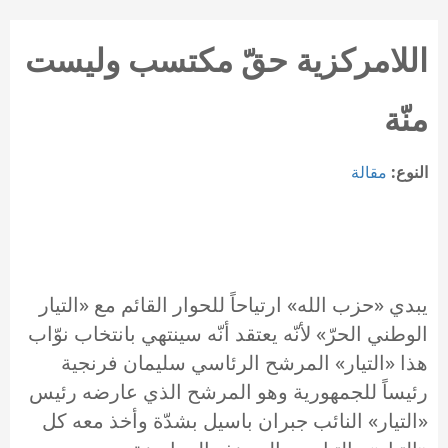
اللامركزية حقّ مكتسب وليست
منّة
النوع:
مقالة
يبدي «حزب الله» ارتياحاً للحوار القائم مع «التيار
الوطني الحرّ» لأنّه يعتقد أنّه سينتهي بانتخاب نوّاب
هذا «التيار» المرشح الرئاسي سليمان فرنجية
رئيساً للجمهورية وهو المرشح الذي عارضه رئيس
«التيار» النائب جبران باسيل بشدّة وأخذ معه كل