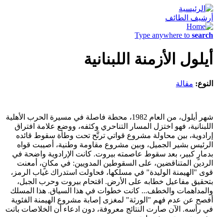
أرشيف الطائف
Type anywhere to
search
أيلول الأزمنة اللبنانية
النوع:
مقالة
شهر أيلول، من العام 1982، محطة فاصلة في مسيرة الحرب الأهلية
اللبنانية، فهو اختزل المسار التناحري وكثفه، ووضع علامة افتراق
إرادوية، بين محاولة مشروع قواتي ترنَّح تحت وطأة سقوط قائده
الرئيس بشير الجميل، وبين مشروع مقاومة وطنية، أصيبت قواه
بدمارٍ كبير، بعد سقوط عاصمته بيروت. كانت الإرادوية واضحة في
الردين المتناقضين، على السقوطين المدويين: في مكانٍ، أمعنت
قوى "الهيمنة الوليدة" في مسلكها، فحاولت استدراك غياب الرمز،
بتحقيق مفاعيل خطابه على الأرض. اقتحام بيروت وحرب الجبل،
والمداهمات والخطف... كانت خطوات في هذا السياق. هذا المسلك
أفصح عن عدم فهم "الورثة" لمغزى إصابة مشروع الهيمنة الفئوية
في رأسه. الآن صارت النتائج معروفة، دون ادعاء أن الخلاصات باتت