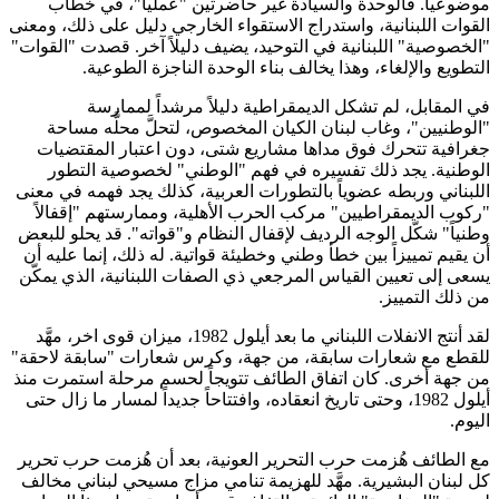
موضوعياً. فالوحدة والسيادة غير حاضرتين "عملياً"، في خطاب
القوات اللبنانية، واستدراج الاستقواء الخارجي دليل على ذلك، ومعنى
"الخصوصية" اللبنانية في التوحيد، يضيف دليلاً آخر. قصدت "القوات"
التطويع والإلغاء، وهذا يخالف بناء الوحدة الناجزة الطوعية.
في المقابل، لم تشكل الديمقراطية دليلاً مرشداً لممارسة
"الوطنيين"، وغاب لبنان الكيان المخصوص، لتحلَّ محلَّه مساحة
جغرافية تتحرك فوق مداها مشاريع شتى، دون اعتبار المقتضيات
الوطنية. يجد ذلك تفسيره في فهم "الوطني" لخصوصية التطور
اللبناني وربطه عضوياً بالتطورات العربية، كذلك يجد فهمه في معنى
"ركوب الديمقراطيين" مركب الحرب الأهلية، وممارستهم "إقفالاً
وطنياً" شكّل الوجه الرديف لإقفال النظام و"قواته". قد يحلو للبعض
أن يقيم تمييزاً بين خطأ وطني وخطيئة قواتية. له ذلك، إنما عليه أن
يسعى إلى تعيين القياس المرجعي ذي الصفات اللبنانية، الذي يمكّن
من ذلك التمييز.
لقد أنتج الانفلات اللبناني ما بعد أيلول 1982، ميزان قوى اخر، مهَّد
للقطع مع شعارات سابقة، من جهة، وكرس شعارات "سابقة لاحقة"
من جهة أخرى. كان اتفاق الطائف تتويجاً لحسم مرحلة استمرت منذ
أيلول 1982، وحتى تاريخ انعقاده، وافتتاحاً جديداً لمسار ما زال حتى
اليوم.
مع الطائف هُزمت حرب التحرير العونية، بعد أن هُزمت حرب تحرير
كل لبنان البشيرية. مهَّد للهزيمة تنامي مزاج مسيحي لبناني مخالف