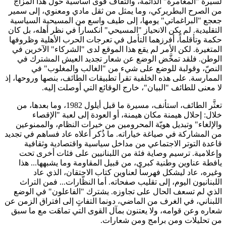
لسيرة "المغامرة" الدائمة، والتفاف قوى أساسية حول هذا المزاج
من الصرح البطريركي، وما يمثل من ثقل مادي ومعنوي، إلى سمير
جعجع "البراغماتي" يومها، إلى طيف واسع من المسيحية السياسية
التقليدية. لم يكن الانحياز "المسيحي" انكساراً في نظر أهله، بل كان
حكمة وتأقلماً، أفرزهما التأمل في تعرجات الحرب الأهلية وظروفها
المتغيرة. لكن الأمر لم يقع هذا الموقع لدى "الشركاء" الآخرين في
الوطن. فلقد تمخَّض الوضع عن شعار تجديد العيش المشترك في
النصّ، وقولبة للوضع على شيء من "الغالب والمغلوب" في
الممارسة. على هذه الخلفية تقرأ تطبيقات الطائف، بنصها وروحها، إذ
لا معنى للطائف "البيان"، خارج الوقائع التي أوصلت إليه.
تعثَّر الطائف، استأنف، مسيرة ما قبل أيلول 1982، وما بعدها، من
خلال: إحلال هيمنة مكان هيمنة، أو العودة إلى لعبة "الإقصاء
والإلغاء" وتبديل هويّة المحرومين من خيرات النظام، والممنوعين
من المشاركة في صياغة خياراته. ما ذُكر أعلاه عاد فساهم في تجديد
قاعدة التوتر الاجتماعي من مداخل سياسية واقتصادية وثقافية
وإعلامية. ترسيم وصاية فئة من اللبنانيين على فئات أخرى تحت
يافطة عناوين وطنية كبرى، من قبيل المقاومة وما يشبهها... هذا
وغيره، عاد ليشكل فهرساً لعناوين كتاب الاحتقان، الذي عاد
اللبنانيون اليوم، إلى تقليب صفحاته. أما النظّارات... فمن التراث
الذي لم تسعف الحال على تجاوزه. يشترك "الفاعلون" في الوضع
اللبناني، في الغرف من الماضي، دونما التفاتٍ إلى افتراق الزمن عن
شعاره وعن قوامه، ولا يعتنون بمآل القوى التي تماهَت مع ما سبق
من تحليلات ومن برامج ومن شعارات.