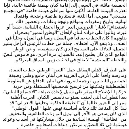
الحقيقية ماثلة، في السعي إلى إقامة كيان بهيمنة طائفية غالبة، فإذا
تعذرت الهيمنة العامة، أكتُفِيَ منها بمواطئ هيمنة خاصة "في مجتمع
مسيحي" مقولب، أما اللغة، فاستثارة طائفية واضحة، وافتعال
لبنانية، بتاريخ ومفردات ومواقع ولهجة وعادات، وتحصين ذلك
باستعداء "الأغيار" العروبيين الذين غزوا الحضارة اللبنانية، حسداً أو
غيرة، وتألَّبوا على فرادة لبنان لإلحاق "الوطن المميز" بصحراء
بداوتهم!! كان الخطاب صافياً في الفعل، ونقياً في القول، وجلياً في
العنف، ولا ينفع الآن، اقتطاف جملة من خطاب للرئيس الراحل بشير
الجميل، للدلالة على التسامح الذي كان سيشيعه، أو عن الوطن
الجامع الذي كان يطمح إليه، فالسياق، مرة أخرى، هو قاموس النصّ،
واللحظة "المنتشية" لا تفلح في اجتثاث زمن السياق المتراكم.
على الطرف الأهلي المقابل حمل "النص" الوطني خطاب التضاد،
ومارسه واقعاً على الأرض. العروبة في لبنان جامع وطني وصيغة
لحمة بين اللبنانيين. ترجمة العروبة في لبنان: الدفاع عن المقاومة
الفلسطينية وتمكينها من ترسيخ شخصيتها المستقلة ومن حرية
حركتها. الإصلاح الديمقراطي سبيل لإعادة صياغة "الاجتماع اللبناني"،
بعد التطورات التي لحقت بسنوات تأسيس الكيان. الحرب الأهلية
ممر إلى التغيير طالما أن "الطبقة الحاكمة وحليفها الانعزالي" قد
سدّا كل المنافذ. تلك دعائم أساسية نهض عليها "القول الوطني"
الذي كان يسعى هو الآخر إلى تبديل التوازنات الطائفية، والتخفيف
من "فظاظة" الهيمنة السائدة من خلال مشاركتها في أسباب وعوائد
هيمنتها. في كلا النصيّن، لم تكن ادعاءات أصحابهما حاضرة