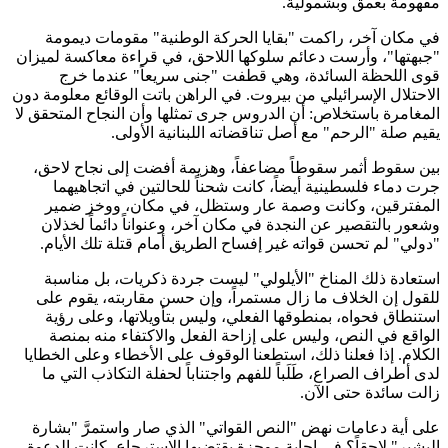
مفهومة بعمق وبشمولية.
في مكان آخر، راكمت "بقايا الحركة الوطنية" مقومات ديمومة
"جبهتها"، وأرست دعائم سلوكها اللاحق، في قراءة معاكسة لميزان
قوى اللحظة السائدة، وهي قطفت "جنى سريعاً" عندما خرج
الاحتلال الإسرائيلي من بيروت. في الراهن باتت الوقائع معلومة دون
المغامرة باستخلاص: أن الدروس جرى تمثلها وأن النجاح المتحقق لا
يقيم صلة "الرحم" مع أصل تناقضاته اللبنانية الأولى.
بين سقوط أثمر سقوطاً مضاعفاً، وهزيمة أفضت إلى نجاح لاحق،
جرت دماء فلسطينية أيضاً، كانت شحناً للحالتين في اتجاهيهما
المفترقين، وكانت وصمة عار وستظل، في مكان، ووخز ضمير
وشعور بالتقصير عن النجدة في مكان آخر، وعنواناً دائماً لخذلان
"دولي" لم تحسن قواته غير إفساح الطريق أمام قتلة تلك الأيام.
استعادة ذلك المناخ "الأيلولي" ليست جردة ذكريات، بل مناسبة
للقول إن الخلاف ما زال مستمراً، وإن حسن مقاربته، يقوم على
استنطاق فحواه، بمنطوقها الفعلي، وليس بتأويلاتها، وعلى رؤية
الواقع في النص، وليس على إزاحة الفعل والاكتفاء منه بمنصة
الكلام. إذا فعلنا ذلك، استطعنا الوقوف على الأخطاء وعلى الخطايا
لدى أطراف الصراع، طَلَباً للفهم واجتناباً لحفلة التكاذب التي ما
زالت سائدة حتى الآن.
على أية دعامات نهض "النص القواتي" الذي صار واستمرَّ "بشارة
البشير" لاحقاً؟ في إجابة موجزة يقتضيها الاسترجاع، كانت الدعوة