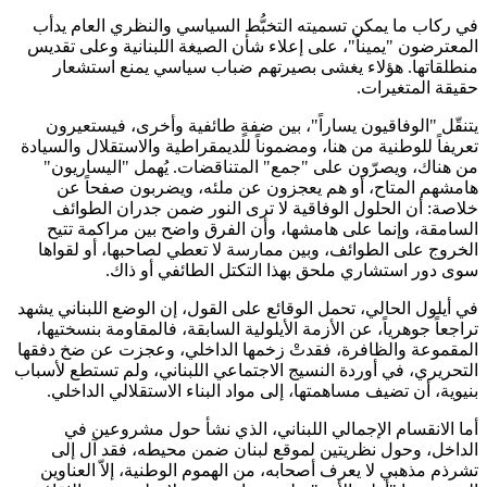
في ركاب ما يمكن تسميته التخبُّط السياسي والنظري العام يدأب
المعترضون "يميناً"، على إعلاء شأن الصيغة اللبنانية وعلى تقديس
منطلقاتها. هؤلاء يغشى بصيرتهم ضباب سياسي يمنع استشعار
حقيقة المتغيرات.
يتنقّل "الوفاقيون يساراً"، بين ضفةٍ طائفية وأخرى، فيستعيرون
تعريفاً للوطنية من هنا، ومضموناً للديمقراطية والاستقلال والسيادة
من هناك، ويصرّون على "جمع" المتناقضات. يُهمل "اليساريون"
هامشهم المتاح، أو هم يعجزون عن ملئه، ويضربون صفحاً عن
خلاصة: أن الحلول الوفاقية لا ترى النور ضمن جدران الطوائف
السامقة، وإنما على هامشها، وأن الفرق واضح بين مراكمة تتيح
الخروج على الطوائف، وبين ممارسة لا تعطي لصاحبها، أو لقواها
سوى دور استشاري ملحق بهذا التكتل الطائفي أو ذاك.
في أيلول الحالي، تحمل الوقائع على القول، إن الوضع اللبناني يشهد
تراجعاً جوهرياً، عن الأزمة الأيلولية السابقة، فالمقاومة بنسختيها،
المقموعة والظافرة، فقدتْ زخمها الداخلي، وعجزت عن ضخ دفقها
التحريري، في أوردة النسيج الاجتماعي اللبناني، ولم تستطع لأسباب
بنيوية، أن تضيف مساهمتها، إلى مواد البناء الاستقلالي الداخلي.
أما الانقسام الإجمالي اللبناني، الذي نشأ حول مشروعين في
الداخل، وحول نظريتين لموقع لبنان ضمن محيطه، فقد آل إلى
تشرذم مذهبي لا يعرف أصحابه، من الهموم الوطنية، إلاّ العناوين