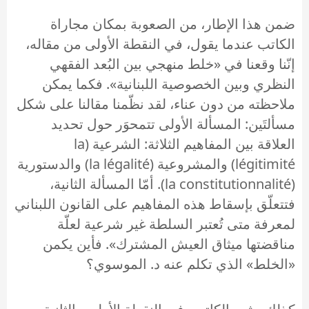
ضمن هذا الإطار، من الصعوبة بمكان مجاراة
الكاتب عندما يقول، في النقطة الأولى من مقاله،
إنّنا وقعنا في «خلط منهجي بين البُعد الفقهي
النظري وبين الخصوصية اللبنانية». فكما يمكن
ملاحظته من دون عناء، لقد نظّمنا مقالنا على شكل
مسألتَين: المسألة الأولى تتمحوَر حول تحديد
العلاقة بين المفاهيم الثلاثة: الشرعية (la
légitimité) والمشروعية (la légalité) والدستورية
(la constitutionnalité). أمّا المسألة الثانية،
فتتعلّق بإسقاط هذه المفاهيم على القانون اللبناني
لمعرفة متى تُعتبر السلطة غير شرعية لعلّة
مناقضتها ميثاق العيش المشترك». فأين يكمن
«الخلط» الذي تكلم عنه د. الموسوي؟