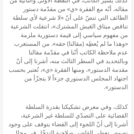
كذلك يشير الكاتب، في النقطة الأولى والثانية من
مقاله، أنّه مع الفقرة «ي» من مقدّمة دستور
الطائف التي تنصّ على أنّ «لا شرعية لأي سلطة
تناقض ميثاق العَيش المشترك»، انتقلت الشرعية
من مفهوم سياسي إلى قيمة دستورية ملزمة
«وهذا ما لم يُعطِه (مقالنا) حقه». من المستغرب
عدم ملاحظة الكاتب أنّنا في مقدّمة مقالنا
وبالتحديد في السطر الثالث منه، أشرنا إلى أنّ
مقدمة الدستور»، ومنها الفقرة «ي»، تُعتبر بحسب
اجتهاد المجلس الدستوري جزءاً لا يتجزّأ من
الدستور».
كذلك، وفي معرض تشكيكنا بقدرة السلطة
القضائية على التصدّي للسلطة غير الشرعية،
أشرنا إلى أنّ اللجوء إلى القضاء يتوقف على وجود
نصوص تعطي القاضي صلاحية التدخّل في مجال