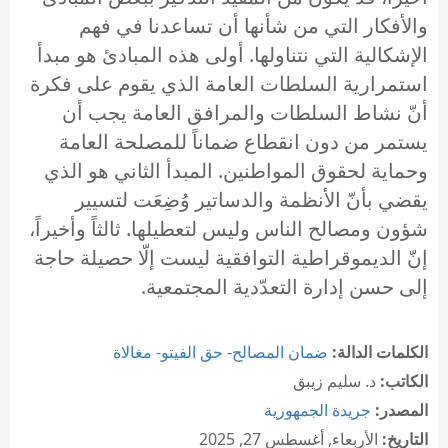
والأفكار التي من شأنها أن تساعدنا في فهم
الإشكالية التي نتناولها. أولى هذه المبادئ هو مبدأ
استمرارية السلطات العامة الذي يقوم على فكرة
أنّ نشاط السلطات والمرافق العامة يجب أن
يستمر من دون انقطاع ضماناً للمصلحة العامة
وحماية لحقوق المواطنين. المبدأ الثاني هو الذي
يقضي بأنّ الأنظمة والدساتير وُضِعَت لتسيير
شؤون ومصالح الناس وليس لتعطيلها. ثالثاً وأخيراً،
إنّ الديموقراطية التوافقية ليست إلّا حصيلة حاجة
إلى حسن إدارة التعدّدية المجتمعية.
الكلمات الدالة:
ضمان المصالح- حق الفيتو- مغالاة
الكاتب:
د. سليم زيبق
المصدر:
جريدة الجمهورية
التاريخ:
الأربعاء, أغسطس 27, 2025