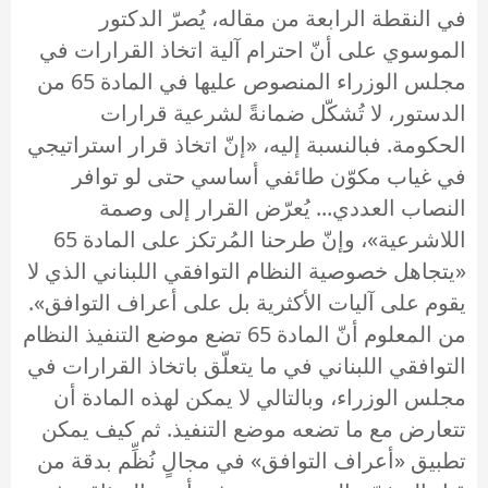
في النقطة الرابعة من مقاله، يُصرّ الدكتور
الموسوي على أنّ احترام آلية اتخاذ القرارات في
مجلس الوزراء المنصوص عليها في المادة 65 من
الدستور، لا تُشكّل ضمانةً لشرعية قرارات
الحكومة. فبالنسبة إليه، «إنّ اتخاذ قرار استراتيجي
في غياب مكوّن طائفي أساسي حتى لو توافر
النصاب العددي... يُعرّض القرار إلى وصمة
اللاشرعية»، وإنّ طرحنا المُرتكز على المادة 65
«يتجاهل خصوصية النظام التوافقي اللبناني الذي لا
يقوم على آليات الأكثرية بل على أعراف التوافق».
من المعلوم أنّ المادة 65 تضع موضع التنفيذ النظام
التوافقي اللبناني في ما يتعلّق باتخاذ القرارات في
مجلس الوزراء، وبالتالي لا يمكن لهذه المادة أن
تتعارض مع ما تضعه موضع التنفيذ. ثم كيف يمكن
تطبيق «أعراف التوافق» في مجالٍ نُظِّم بدقة من