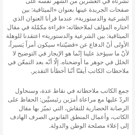
نشرناه في العشرين من الشهر نفسه على
صفحات الجريدة عينها بعنوان «الميثاقية: بين
الشرعية والدستورية». عندما قرأنا العنوان الذي
اختاره المؤلف لملاحظاته: «قراءة مكمّلة في مقال
الميثاقية: بين الشرعية والدستورية» اعتقدنا للوهلة
الأولى أنّ الدفاع عن «قضيّتنا» سيكون أمراً يَسيراً،
لأنّ ما سيؤخذ علينا إنّما هو الإيجاز في التوضيح لا
الخلل في جوهر ما أوضحناه. إلّا أنّه بعد التمعّن في
ملاحظات الكاتب أيقنّا أنّنا أخطأنا التقدير.
جمع الكاتب ملاحظاته في نقاط عدة، وسنحاول
الردّ عليها مع مراعاة أمرَين رئيسيَّين: الحفاظ على
الرصانة الحضارية للنقاش، التي تميّز بها مقال
الكاتب، وأعمال المنطق القانوني الصرف الهادف
إلى إعلاء مصلحة الوطن والدولة.