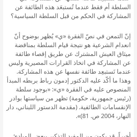
السلطة أم فقط عندما تُستبعَد هذه الطائفة عن
المشاركة في الحكم من قبل السلطة السياسية؟
إنّ التمعن في نصّ الفقرة «ي» يُظهر بوضوح أنّ
انعدام الشرعية هو نتيجة قيام السلطة بمناقضة
ميثاق العيش المشترك عن طريق إقصاء طائفة
عن المشاركة في اتخاذ القرارات المصيرية وليس
عندما تَستبعِد طائفة نفسها عن هذه المشاركة.
وهذا ما أكّد عليه الدكتور إدمون رباط بربطه المبدأ
المنصوص عليه في الفقرة «ي»: «بوجود سلطة
(رئيس جمهورية، حكومة) تظهر من سياستها بوادر
الإنقسامات الطائفية. (مقدمة الدستور اللبناني، دار
النهار، 2004 ص. 81)».
أخيراً، قد يكون من المفيد التذكير ببعض المبادئ