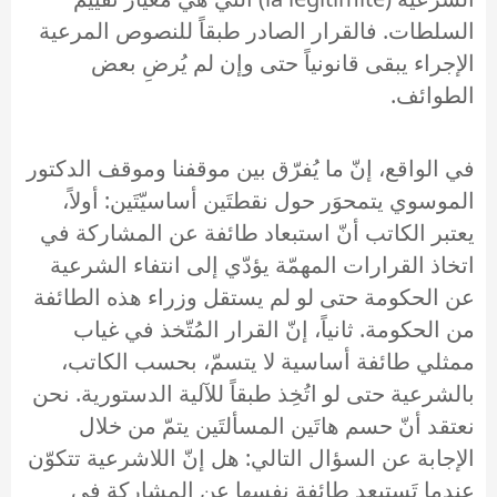
السلطات. فالقرار الصادر طبقاً للنصوص المرعية
الإجراء يبقى قانونياً حتى وإن لم يُرضِ بعض
الطوائف.
في الواقع، إنّ ما يُفرّق بين موقفنا وموقف الدكتور
الموسوي يتمحوَر حول نقطتَين أساسيّتَين: أولاً،
يعتبر الكاتب أنّ استبعاد طائفة عن المشاركة في
اتخاذ القرارات المهمّة يؤدّي إلى انتفاء الشرعية
عن الحكومة حتى لو لم يستقل وزراء هذه الطائفة
من الحكومة. ثانياً، إنّ القرار المُتّخذ في غياب
ممثلي طائفة أساسية لا يتسمّ، بحسب الكاتب،
بالشرعية حتى لو اتُخِذ طبقاً للآلية الدستورية. نحن
نعتقد أنّ حسم هاتَين المسألتَين يتمّ من خلال
الإجابة عن السؤال التالي: هل إنّ اللاشرعية تتكوّن
عندما تَستبعِد طائفة نفسها عن المشاركة في