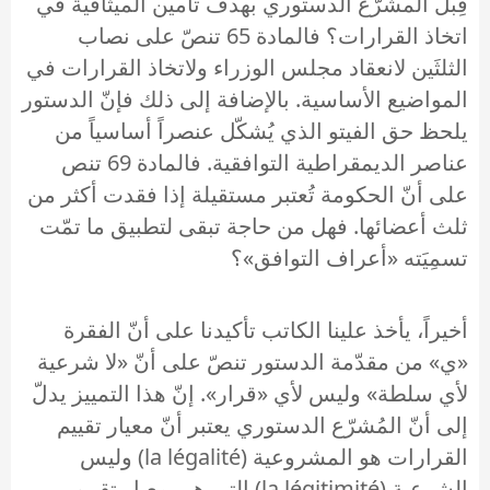
قِبل المشرّع الدستوري بهدف تأمين الميثاقية في
اتخاذ القرارات؟ فالمادة 65 تنصّ على نصاب
الثلثَين لانعقاد مجلس الوزراء ولاتخاذ القرارات في
المواضيع الأساسية. بالإضافة إلى ذلك فإنّ الدستور
يلحظ حق الفيتو الذي يُشكّل عنصراً أساسياً من
عناصر الديمقراطية التوافقية. فالمادة 69 تنص
على أنّ الحكومة تُعتبر مستقيلة إذا فقدت أكثر من
ثلث أعضائها. فهل من حاجة تبقى لتطبيق ما تمّت
تسمِيَته «أعراف التوافق»؟
أخيراً، يأخذ علينا الكاتب تأكيدنا على أنّ الفقرة
«ي» من مقدّمة الدستور تنصّ على أنّ «لا شرعية
لأي سلطة» وليس لأي «قرار». إنّ هذا التمييز يدلّ
إلى أنّ المُشرّع الدستوري يعتبر أنّ معيار تقييم
القرارات هو المشروعية (la légalité) وليس
الشرعية (la légitimité) التي هي معيار تقييم