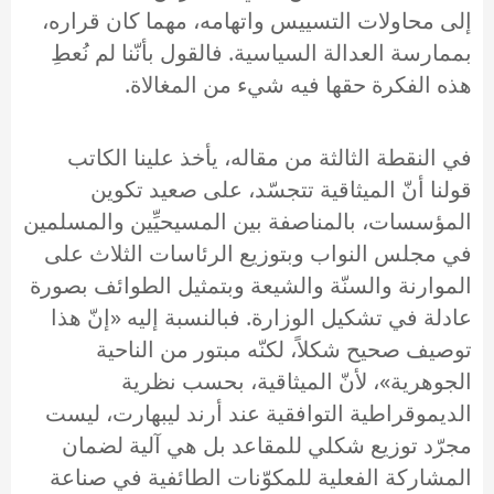
إلى محاولات التسييس واتهامه، مهما كان قراره،
بممارسة العدالة السياسية. فالقول بأنّنا لم نُعطِ
هذه الفكرة حقها فيه شيء من المغالاة.
في النقطة الثالثة من مقاله، يأخذ علينا الكاتب
قولنا أنّ الميثاقية تتجسّد، على صعيد تكوين
المؤسسات، بالمناصفة بين المسيحيِّين والمسلمين
في مجلس النواب وبتوزيع الرئاسات الثلاث على
الموارنة والسنّة والشيعة وبتمثيل الطوائف بصورة
عادلة في تشكيل الوزارة. فبالنسبة إليه «إنّ هذا
توصيف صحيح شكلاً، لكنّه مبتور من الناحية
الجوهرية»، لأنّ الميثاقية، بحسب نظرية
الديموقراطية التوافقية عند أرند ليبهارت، ليست
مجرّد توزيع شكلي للمقاعد بل هي آلية لضمان
المشاركة الفعلية للمكوّنات الطائفية في صناعة