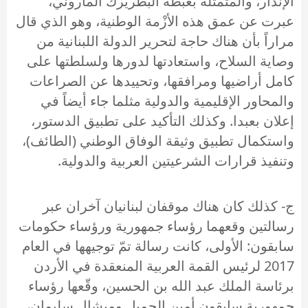
الإنذار، والمتمثلة بغبطة البطريرك الماروني،
عبرت عن عمق هذه الأزْمة الوطنية، وهو الذي قال
مراراً بأن هناك حاجة لتحرير الدولة اللبنانية من
وصاية السلاح، واستعادتها لدورها ولسلطتها على
كامل أراضيها ومرافقها، وتحييدها عن الصراعات
والمحاور الإقليمية والدولية مثلما جاء أيضاً في
إعلان بعبدا. وكذلك التأكيد على تطبيق الدستور،
واستكمال تطبيق وثيقة الوفاق الوطني (الطائف)،
وتنفيذ قرارات الشرعيتين العربية والدولية.
ج- كذلك كان هناك موقفان لبنانيان آخران عبر
رسالتين وقعهما رؤساء جمهورية ورؤساء حكومات
سابقون: الأولى، كانت رسالة تمّ توجيهها في العام
2017 لرئيس القمة العربية المنعقدة في الأردن
برئاسة الملك عبد الله بن الحسين، وقّعها رؤساء
جمهورية سابقون أمين الجميل وميشال سليمان،