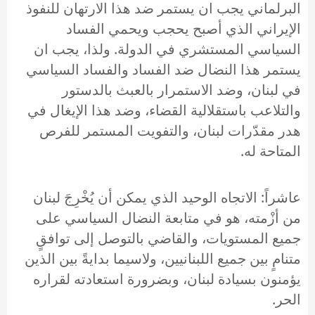
البرلماني يجب ان يستمر ضد هذا الارتهان للنفوذ
الإيراني الذي أصبح يحجب ويحمي الفساد
السياسي المستشري في الدولة. ولذا، يجب ان
يستمر هذا النضال ضد الفساد والفساد السياسي
في لبنان، وضد الاستمرار بالعبث بالدستور
والتلاعب باستقلالية القضاء، وضد هذا الإيغال في
هدر مقدّرات لبنان، والتفويت المستمر للفرص
المتاحة له.
عاشراً: الاتجاه الوحيد الذي يمكن أن يُخْرِجَ لبنان
من أزْمته، هو في متابعة النضال السياسي على
جميع المستويات، والقاضي بالتوصل إلى توافقٍ
متنامٍ بين جميع اللبنانيين، ولاسيما بدايةً بين الذين
يؤمنون بسيادة لبنان، وبضرورة استعادته لقراره
الحر.