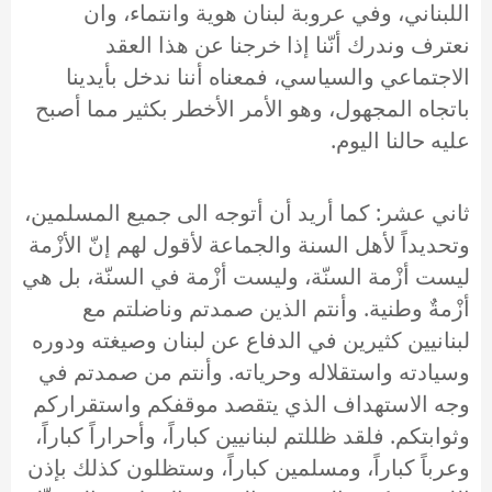
اللبناني، وفي عروبة لبنان هوية وانتماء، وان
نعترف وندرك أنّنا إذا خرجنا عن هذا العقد
الاجتماعي والسياسي، فمعناه أننا ندخل بأيدينا
باتجاه المجهول، وهو الأمر الأخطر بكثير مما أصبح
عليه حالنا اليوم.
ثاني عشر: كما أريد أن أتوجه الى جميع المسلمين،
وتحديداً لأهل السنة والجماعة لأقول لهم إنّ الأزْمة
ليست أزْمة السنّة، وليست أزْمة في السنّة، بل هي
أزْمةٌ وطنية. وأنتم الذين صمدتم وناضلتم مع
لبنانيين كثيرين في الدفاع عن لبنان وصيغته ودوره
وسيادته واستقلاله وحرياته. وأنتم من صمدتم في
وجه الاستهداف الذي يتقصد موقفكم واستقراركم
وثوابتكم. فلقد ظللتم لبنانيين كباراً، وأحراراً كباراً،
وعرباً كباراً، ومسلمين كباراً، وستظلون كذلك بإذن