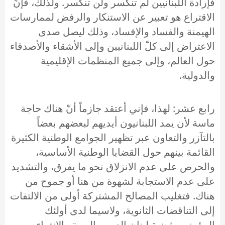
فإرادة اللبنانيين لم تنكسر ولن تنكسر. ولذلك، فإنّ
الاقتراع هو تعبير عن الاستنكار والرفض لممارسات
الهيمنة والفساد والإفساد، وذلك ليصل صدى
الاعتراض إلى كلّ اللبنانيين وإلى الأشقاء والأصدقاء
حول العالم، وإلى جميع المنظمات الإقليمية
والدولية.
رابع عشر: لهذا، فإني أعتقد جازماً أنّ هناك حاجة
ماسة لأن يمد اللبنانيون أيديهم لبعضهم بعضاً
بالتآزر والتعاون عبر تظهير الجوامع الوطنية الكثيرة
القائمة بينهم حول القضايا الوطنية الأساسية،
والحرص على عدم الانزلاق نحو ما يفرق، والتشديد
على عدم الاستجابة لشهوة من هنا أو جموح من
هناك. فتغليب المصالح المشتركة أولى من الالتفات
إلى التناقضات الثانوية، ولاسيما لدى أولئك
المؤمنين بقضية لبنان العربي الهوية والانتماء،