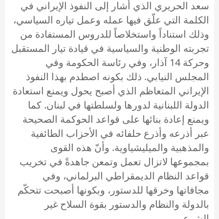
سعد الحريري الذي أشار إلى النفوذ الإيراني في
الكلمة التي علّق فيها عمله وعمل تياره السياسي،
وذلك استناداً واستخلاصاً للدروس المستفادة من
تجربته الوطنية والسياسية في قيادة تيار المستقبل
وحركة 14 آذار، وفي رئاسة الحكومة وفي
المجلس النيابي. ذلك بكونه اصطدم بهذا النفوذ
الإيراني المتعاظم الذي أصبح يحول ويمنع استعادة
الدولة اللبنانية لدورها ولسلطتها في لبنان. كما
ويمنع إعادة بنائها على قواعد الحوكمة الصحيحة
عبر أذرعه وأذرع حلفائه في الأحزاب الطائفية
والمذهبية والميليشياوية. وأنّ هذه القوى
بمجموعها لاتزال تعمل وتمعن جاهدةً في تخريب
قواعد النظام الديمقراطي البرلماني، وفي
مجافاتها وخرقها للدستور، وبكونها أصبحت تتحكّم
بالدولة والنظام والدستور بقوة السلاح غير
الشرعي.