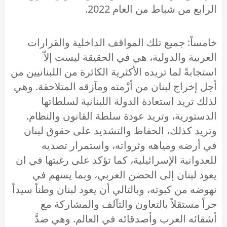
الرابع من شباط من العام 2022.
خامساً: جميع تلك المواقف الداخلية والقرارات
العربية والدولية، هي في الحقيقة ليست إلاّ
استجابةً لما تريده الأكثرية الكاثرة من اللبنانيين من
أجل إخراج لبنان من أزْمته ومآزقه المتلاحقة. وهي
لذلك تريد استعادة الدولة اللبنانية لسلطاتها
الدستورية، وتريد عودة سلطة القانون والنظام.
وتريد كذلك، الحفاظ والتشديد على حقوق لبنان
في أرضه ومياهه وثرواته، واستمرار تصديه
للعدوانية الإسرائيلية، كما تؤكد على رغبتها في ان
يعود لبنان إلى الحضن العربي، وبما يسهم في
نهوضه من كبوته، وبالتالي أن يعود لبنان وطناً سيداً
حراً مستقلاً بالتعاون والتآلف والمشاركة مع
أشقائه العرب وأصدقائه في العالم. وهي ضدَّ