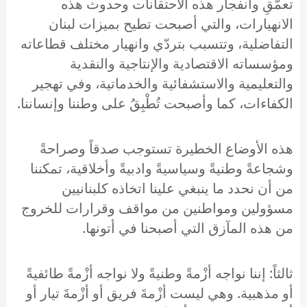
تعمُّقِ وانفجار هذه الاحتقانات وحدوث هذه
الانهيارات، والتي أصبحت تطيح بميزات لبنان
التفاضلية، وتتسبب بتردّي وانهيار مختلف قطاعاته
ومؤسساته الاقتصادية والإنتاجية والنقدية
والتعليمية والاستشفائية والخدماتية، وفي تهجير
الكفاءات، كما وأصبحت تُطْبِقُ على وطننا وإنساننا.
هذه الأوضاع الخطيرة تستوجب صدقاً وصراحةً
وشجاعةً وطنيةً وسياسيةً وادبيةً وأخلاقية، تمكننا
من أن نحدد ما ينبغي علينا اتخاذه كلبنانيين
مسؤولين ومواطنين من مواقف وقرارات للخروج
من هذه المآزق التي أصبحنا في أتونها.
ثالثاً: إننا نواجه أزْمةً وطنيةً ولا نواجه أزْمةً طائفيةً
أو مذهبية. وهي ليست أزْمةَ فريق أو أزْمةَ تيار أو