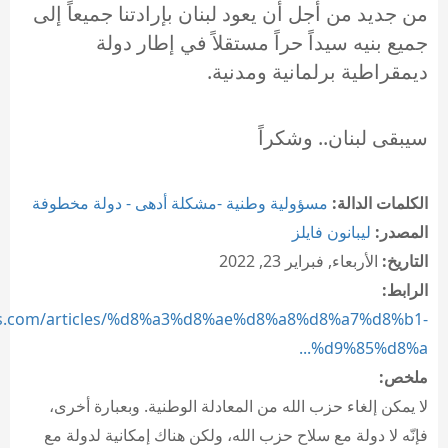
من جديد من أجل أن يعود لبنان بإرادتنا جميعاً إلى
جميع بنيه سيداً حراً مستقلاً في إطار دولة
ديمقراطية برلمانية ومدنية.
سيبقى لبنان.. وشكراً
الكلمات الدالة:
مسؤولية وطنية -مشكلة أدهى - دولة مخطوفة
المصدر:
ليبانون فايلز
التاريخ:
الأربعاء, فبراير 23, 2022
الرابط:
les.com/articles/%d8%a3%d8%ae%d8%a8%d8%a7%d8%b1-
%d9%85%d8%a...
ملخص:
لا يمكن إلغاء حزب الله من المعادلة الوطنية. وبعبارة أخرى،
فإنّه لا دولة مع سلاح حزب الله، ولكن هناك إمكانية لدولة مع