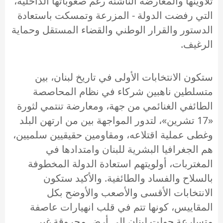
تلاوينها والمعارضة الناشئة رغم صعوباتها الداخلية،
التي رفضت الدولة - المزرعة وتمسكت باستعادة
الدستور والقرار الوطني والقضاء المستقل وحماية
الرغيف.
ستكون الانتخابات الأولى في تاريخ لبنان، بين
متسلطين ناهبين شركاء في نظام المحاصصة
الطائفي الغنائمي من جهة، ومعارضة تنتمي لثورة
«17 تشرين»، لتدور المواجهة بين من ارتهن البلد
وغطى عملية اقتلاعه، ومقاومين حقيقيين سلميين،
هم الجغرافيا البشرية للبنان وامتدادها في
المغتربات، أولويتهم استعادة الدولة المخطوفة
بالسلاح والفساد والطائفية. والأكيد ستكون
الانتخابات الأقسى والأصعب والأوضح بكل
المقاييس، كونها تتم في قلب انهيارات عاصفة
متسارعة حولت لبنان إلى أرضٍ محروقة غير