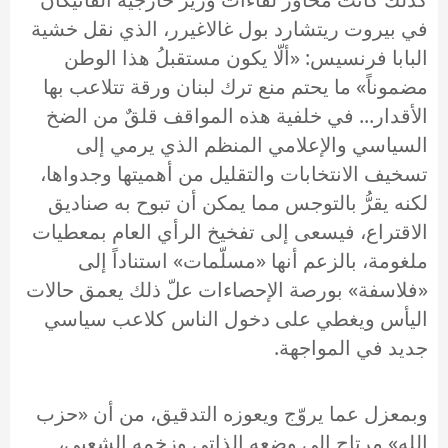
في بيروت ريتشارد بول غالاغيرر، الذي نقل خشية
البابا فرنسيس: «ألّا يكون مستقبلُ هذا الوطن
مضموناً» ما يحتم منع ترك لبنان ورقة تتلاعب بها
الأقدار... في خلفية هذه المواقف قلقٌ من الضخ
السياسي والإعلامي المنظم الذي يرمي إلى
تسخيف الانتخابات والتقليل من أهميتها وجدواها،
لكنه يقرُّ بالتوجس مما يمكن أن تبوح به صناديق
الاقتراع، فيسعى إلى تفخيخ الرأي العام بمعطيات
ملغومة، بالزعم أنها «مسلّمات» استناداً إلى
«فلاسفة» بورصة الإحصاءات علّ ذلك يعمق حالات
اليأس ويغطي على دخول الناس كلاعب سياسي
جديد في المواجهة.
وبمعزل عما يروّج ويعوزه التدقيق، من أن «حزب
الله» مرتاح إلى وضعه الذاتي وزخمه الشعبي،