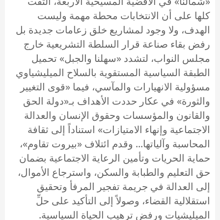
«شمالنا» في الأقضية المسيحية الأربعة، التقت
كلها على أن الانتخابات محطة مهمة وليست
الهدف، ولا وجود لمشاريع خلق زعامات جديدة بل
رفض بقاء صناعة قرار السلطة التشريعية خارج
مجلس النواب، لتشدد «سهلنا والجبل» تحميل
الطبقة السياسية المستقوية بالسلاح الميليشياوي
مسؤولية الانهيارات والمآسي، فيما «قوى التغيير
والثورة» في عكار حددت الأهداف بـ«دولة الحق
والقانون والمؤسسات وحقوق الإنسان والعدالة
الاجتماعية وإنهاء الامتيازات» استناداً إلى ثقافة
المحاسبة وآلياتها... وقدم ائتلاف «بيروت تقاوم»،
حماية الحريات وتأمين الرعاية الاجتماعية بضمان
حق التعليم والطبابة والسكن، واسترجاع الأموال،
إلى العدالة في جريمة تفجير المرفأ وتحقيق
استقلالية القضاء، وصولاً إلى التأكيد على حلِّ
الميليشيات ورفض ترهيب الحياة السياسية.