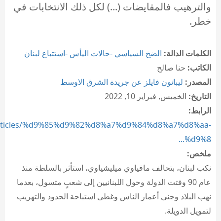
والترهيب فالمقايضات (...) لكل ذلك الانتخابات في
خطر.
الكلمات الدالة:
الضخ السياسي -حالات اليأس -استتباع لبنان
الكاتب:
حنا صالح
المصدر:
ليبانون فايلز عن جريدة الشرق الاوسط
التاريخ:
الخميس, فبراير 10, 2022
الرابط:
m/articles/%d9%85%d9%82%d8%a7%d9%84%d8%a7%d8%aa-
%d9%8...
ملخص:
نكب لبنان، بتحالف مافياوي ميليشياوي، استأثر بالسلطة منذ
عام 90 وفتت الدولة وحول اللبنانيين إلى شعبٍ متسول، بعدما
نهب البلاد وجنى أعمار الناس وغطى استباحة الحدود والتهريب
لتمويل الدويلة.