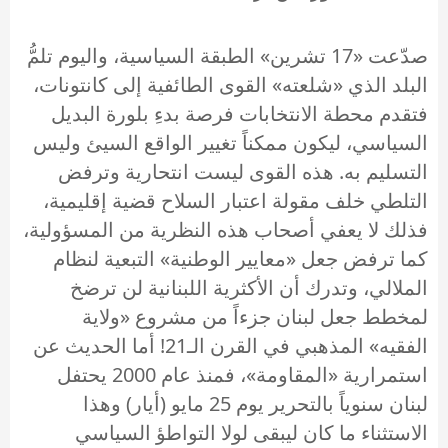
صدّعت «17 تشرين» الطبقة السياسية، واليوم تلمُّ
البلد الذي «شلعته» القوى الطائفية إلى كانتونات،
فتقدم محطة الانتخابات فرصة بدءِ بلورة البديل
السياسي، ليكون ممكناً تغيير الواقع السيئ وليس
التسليم به. هذه القوى ليست انتحارية وترفض
التلطي خلف مقولة اعتبار السلاح قضية إقليمية،
فذلك لا يعفي أصحاب هذه النظرية من المسؤولية،
كما ترفض جعل «معايير الوطنية» التبعية لنظام
الملالي، وتدرك أن الأكثرية اللبنانية لن ترضخ
لمخطط جعل لبنان جزءاً من مشروع «ولاية
الفقيه» المذهبي في القرن الـ21! أما الحديث عن
استمرارية «المقاومة»، فمنذ عام 2000 يحتفل
لبنان سنوياً بالتحرير يوم 25 مايو (أيار) وهذا
الاستثناء ما كان ليبقى لولا التواطؤ السياسي