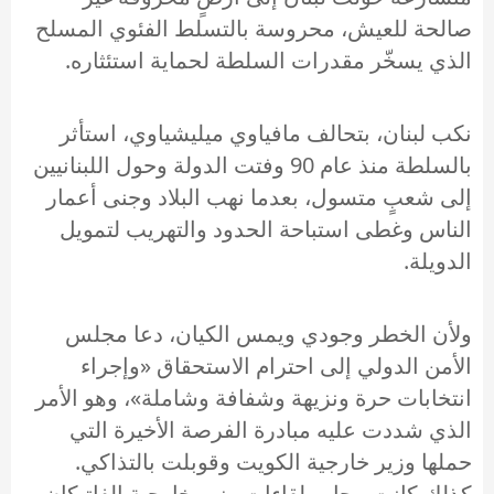
صالحة للعيش، محروسة بالتسلط الفئوي المسلح
الذي يسخّر مقدرات السلطة لحماية استئثاره.
نكب لبنان، بتحالف مافياوي ميليشياوي، استأثر
بالسلطة منذ عام 90 وفتت الدولة وحول اللبنانيين
إلى شعبٍ متسول، بعدما نهب البلاد وجنى أعمار
الناس وغطى استباحة الحدود والتهريب لتمويل
الدويلة.
ولأن الخطر وجودي ويمس الكيان، دعا مجلس
الأمن الدولي إلى احترام الاستحقاق «وإجراء
انتخابات حرة ونزيهة وشفافة وشاملة»، وهو الأمر
الذي شددت عليه مبادرة الفرصة الأخيرة التي
حملها وزير خارجية الكويت وقوبلت بالتذاكي.
كذلك كانت محاور لقاءات وزير خارجية الفاتيكان