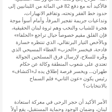
فالأكيد أنه مع دفع 82 في المائة من اللبنانيين إلى
حدود خط الفقر وتحته، وتفاقم الانهيارات،
وتداعيات جريمة تفجير المرفأ، وأمام أسوأ موجة
هجرة للشباب والنخب وهم ثروة لبنان الحقيقية،
فإن القلق مقيم خصوصاً حيال تراجع «الحلفاء»
وبالأخص التيار البرتقالي، الذي تنتظره خسارة
فادحة، فيخسر «الحزب» الغطاء المسيحي الذي
وفّره للسلاح، لإرسال فرق المسلحين الجوالة
تعتدي على شعوب المنطقة وكالة عن حكام
طهران... ويخسر فرصة إطلاق يده لـ«اكتشاف»
رئيس يكون «عون الثاني» فلم السماح
بالانتخابات؟
الأمر الأكيد أن حجر الرحى في معركة استعادة
لبنان، وضمان الوجود وحماية المستقبل، يقع أولاً