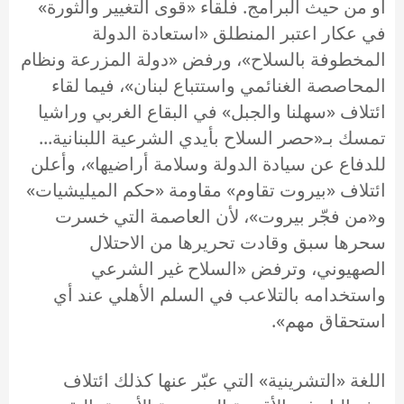
أو من حيث البرامج. فلقاء «قوى التغيير والثورة»
في عكار اعتبر المنطلق «استعادة الدولة
المخطوفة بالسلاح»، ورفض «دولة المزرعة ونظام
المحاصصة الغنائمي واستتباع لبنان»، فيما لقاء
ائتلاف «سهلنا والجبل» في البقاع الغربي وراشيا
تمسك بـ«حصر السلاح بأيدي الشرعية اللبنانية...
للدفاع عن سيادة الدولة وسلامة أراضيها»، وأعلن
ائتلاف «بيروت تقاوم» مقاومة «حكم الميليشيات»
و«من فجّر بيروت»، لأن العاصمة التي خسرت
سحرها سبق وقادت تحريرها من الاحتلال
الصهيوني، وترفض «السلاح غير الشرعي
واستخدامه بالتلاعب في السلم الأهلي عند أي
استحقاق مهم».
اللغة «التشرينية» التي عبّر عنها كذلك ائتلاف