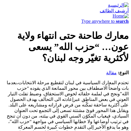
أرشيف الطائف
Type anywhere to
search
معارك طاحنة حتى انتهاء ولاية
عون… “حزب الله” يسعى
لأكثرية تغيّر وجه لبنان؟
النوع:
مقالة
تحتدم المعارك السياسية في لبنان لتقطيع مرحلة الانتخابات،بعدما
بات واضحاً الاصطفاف بين محور الممانعة الذي يقوده “حزب
الله”ونجح في لملمة حلفائه لخوض الاستحقاق، وضبط تفلت التيار
العوني في بعض المناطق عبرإعادته الى التحالف بهدف الحصول
على أكثرية ساحقة تمكّنه من فرض قراراته ومشاريعه على البلد.
ويقابل هذا المحور قوىً مشتتة تسعى إلى التجمع تحت العنوان
السيادي، فيغياب المكوّن السني القوي في بيئته، من دون أن تنجح
في ترتيب أوضاعها ولا خطابها السياسي في مواجهة “حزب الله”،
وهو ما يدفع الأخير إلى التقدم خطوات كبيرة لحسم المعركة