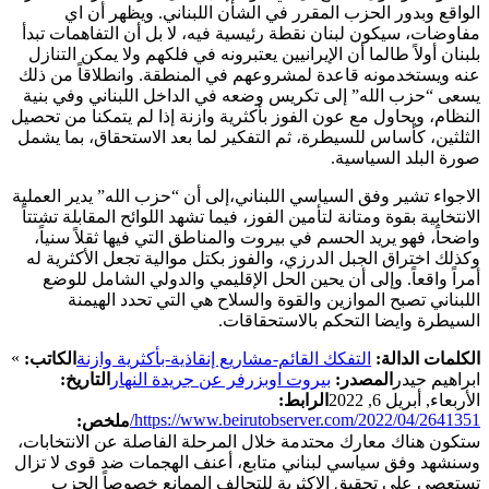
الواقع وبدور الحزب المقرر في الشأن اللبناني. ويظهر أن اي
مفاوضات، سيكون لبنان نقطة رئيسية فيه، لا بل أن التفاهمات تبدأ
بلبنان أولاً طالما أن الإيرانيين يعتبرونه في فلكهم ولا يمكن التنازل
عنه ويستخدمونه قاعدة لمشروعهم في المنطقة. وانطلاقاً من ذلك
يسعى “حزب الله” إلى تكريس وضعه في الداخل اللبناني وفي بنية
النظام، ويحاول مع عون الفوز بأكثرية وازنة إذا لم يتمكنا من تحصيل
الثلثين، كأساس للسيطرة، ثم التفكير لما بعد الاستحقاق، بما يشمل
صورة البلد السياسية.
الاجواء تشير وفق السياسي اللبناني،إلى أن “حزب الله” يدير العملية
الانتخابية بقوة ومتانة لتأمين الفوز، فيما تشهد اللوائح المقابلة تشتتاً
واضحاً، فهو يريد الحسم في بيروت والمناطق التي فيها ثقلاً سنياً،
وكذلك اختراق الجبل الدرزي، والفوز بكتل موالية تجعل الأكثرية له
أمراً واقعاً. وإلى أن يحين الحل الإقليمي والدولي الشامل للوضع
اللبناني تصبح الموازين والقوة والسلاح هي التي تحدد الهيمنة
السيطرة وايضا التحكم بالاستحقاقات.
»
الكلمات الدالة:
التفكك القائم-مشاريع إنقاذية-بأكثرية وازنة
الكاتب:
ابراهيم حيدر
المصدر:
بيروت اوبزرفر عن جريدة النهار
التاريخ:
الأربعاء, أبريل 6, 2022
الرابط:
https://www.beirutobserver.com/2022/04/2641351/
ملخص:
ستكون هناك معارك محتدمة خلال المرحلة الفاصلة عن الانتخابات،
وسنشهد وفق سياسي لبناني متابع، أعنف الهجمات ضد قوى لا تزال
تستعصي على تحقيق الاكثرية للتحالف الممانع خصوصاً الحزب