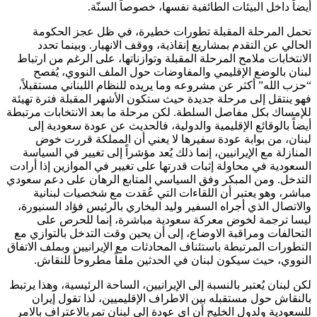
أيضاً داخل البيئات الطائفية نفسها، خصوصاً السنّة.
تحمل المرحلة المقبلة تطورات خطيرة، في ظل عجز الحكومة
الحالي عن التقدم بمشاريع إنقاذية، ووقف الانهيار. وبينما تحدد
الانتخابات ملامح المرحلة المقبلة وتوازناتها، على الرغم من ارتباط
لبنان بالوضع الإقليمي والمفاوضات حول الملف النووي، يُفصح
“حزب الله” أكثر عن مشروعه وما يريده للنظام اللبناني مستقبلاً،
فهو ينتقل إلى مرحلة جديدة حيث ستكون الأشهر المقبلة فترة تهيئة
للإمساك بكل مفاصل السلطة. لكن مرحلة ما بعد الانتخابات مرتبطة
أيضاً بالوقائع الإقليمية والدولية، فالحديث عن عودة سعودية إلى
لبنان، من بوابة عودة سفيرها لا يعني أن المملكة قررت خوض
المنازلة مع الإيرانيين، إنما ذلك يُعد مؤشراً إلى تغيير في السياسة
السعودية في محاولة إثبات قدرتها على تغيير في الموازين إذا أرادت
التدخل. ومن المبكر وفق السياسي المتابع الرهان على دعم سعودي
مباشر، وهو يعتبر أن اللقاءات التي عُقدت مع شخصيات لبنانية
والاتصال الذي أجراه السفير وليد البخاري بالرئيس فؤاد السنيورة،
ليسا ترجمة لخوض معركة سعودية مباشرة، إنما للحرص على
التحالفات ومراقبة الاوضاع، إلى أن يحين وقت التدخل بالتوازي مع
التطورات المرتبطة باستئناف المحادثات مع الإيرانيين وبملف الاتفاق
النووي، حيث سيكون لبنان في الحدثين ملفاً مطروحاً للنقاش.
لكن لبنان يُعتبر بالنسبة إلى الإيرانيين، الساحة الرئيسية، وهذا يرتبط
بالنقاش حول مستقبله بين الاطراف الإقليميين، لذا تقول إيران
للسعودية ولدول الخليج أن اي عودة إلى لبنان تمربالاعتراف بالامر