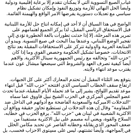
غياب الصيغ التسووية التي لا يمكنأن تتقدم إلا برعاية إقليمية ودولية
وايضاً الحل النهائي للأزمة وتوزيع النفوذ وإمكان تشكيل نظام
سياسي مع تعديلات دستورية يفرضها الامر الواقع والهيمنة القائمة.
الواضح في هذا السياق أن لا أحد في إمكانه انتاج حل للأزمة اللبنانية
قبل الاستحقاق الرئاسي المقبل، لذا يركز الجميع اهتمامهم على
تمرير هذه المرحلة، إلا إذا حدثت تطورات بالغة الخطورة تؤدي إلى
تفجير الوضع اللبناني، وعندها يبدأ البحث في صيغ التسوية. ويبدو أن
المتابعة العربية والدولية تتركز على الاستحقاقات المقبلة بعد نتائج
الانتخابات، خصوصاً تشكيل الحكومة وحصص القوى وما إذا كان
“حزب الله” وتحالفه مع رئيس الجمهورية سينال الأكثرية. والاهم
أيضاً كيفية تصرف العهد والشروط التي سيضعها ميشال عون عندما
يقترب موعد انتهاء ولايته.
يتوقع بعد الثلثاء المقبل أن تحتدم المعارك أكثر على كل الجبهات.
ارتفاع سقف الخطاب السياسي الذي افتتحه “حزب الله” قبل انتهاء
موعد تقديم اللوائح، يشير إلى ما قد تحمله الأيام المقبلة،عندما تحدث
عضو المجلس المركزي في الحزب الشيخ نبيل قاووق عما سماه
“التدخلات الاميركية والسعودية الفاضحة مع أدواتهم في الداخل ضد
المقاومة” وقال إن هذه التدخلات لن تستطيع تجاوز حقيقة وواقع أن
الاكثرية الشعبية في لبنان هي “حزب الله”. يرفع الحزب في خطابه،
السلاح والقوة، ويعني أنه مصمم على نيل الاكثرية مستفيداً من
ضعف المحور الذي يقابله وخطابه القاصر عن تحديد مكامن الخلل
في المواجهة، وأيضاً تشتتهم، ليس على مستوى الاحزاب فحسب، بل