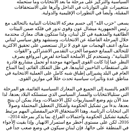
السياسية والتركيز على مرحلة ما بعد الانتخابات وما ستحمله
منتغييرات على التوازنات في الداخل وأثرها على الاستحقاقات
المقبلة، وأيضاً في التطورات الإقليمية والدولية.
يسعى “حزب الله” إلى حسم معركة الانتخابات النيابية بالتحالف مع
رئيس الجمهورية ميشال عون وقوى تدور في فلكه ضمن البيئات
الطائفية والمذهبية في كل لبنان، ولذا ستكون هناك معارك محتدمة
خلال المرحلة الفاصلة عن الانتخابات، وسنشهد وفق سياسي لبناني
متابع، أعنف الهجمات ضد قوى لا تزال تستعصي على تحقيق الاكثرية
للتحالف الممانع خصوصاً الحزب التقدمي الاشتراكي و”القوات
اللبنانية”، وتستخدم كل الأسلحة المتاحة لفرض أمرواقع بصرف
النظر عما إذا كانت القوى المواجهة موحدة أو تحمل مشاريع قادرة
على استقطاب الناخبين لتأييدها، في ظل التفكك القائم، إنما المناخ
العام في البلد يشيرإلى إطباق شبه كامل على العملية الانتخابية في
مناطق عدة وتأثيرات سياسية تحدث خللاً في موازين القوى.
الاهم بالنسبة إلى الجميع في المعارك السياسية القائمة، هو المرحلة
التي ستليالانتخابات والمسار السياسي الذي ستسلكه البلاد بعدها، لذا
منذ الآن يتم وضع السيناريوات لكل الاحتمالات، وماذ يمكن أن ينتج
بعدها، بدءاً من تشكيل الحكومة وأشكال التعطيل المحتملة وصولاً
الى انتخابات الرئاسة. وهذا الاستحقاق الاخيرالمفصلي المهم مرتبط
بكيفية تشكيل الحكومة واحتمالات الفراغ، بما يذكر بمرحلة 2014–
2016، لكن على مستوى أخطر مع استمرار الانهيار. وإذا بقيت الأجواء
في المنطقة على حالها، فإن لبنان سيكون في وضع صعب جداً في