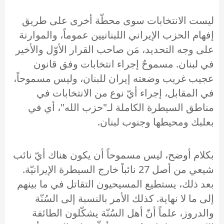
ليست الانتخابات سوى محطّة أخرى على طريق
إفهام الحزب الإيراني اللبنانيين عموماً، والموارنة
على وجه التحديد، مَن صاحب القرار الأوّل والأخير
في لبنان. مسموحٌ إجراء انتخابات وفق قانون
عجيب غريب وضعته إيران للبنان، وليس مسموحاً،
في المقابل، إجراء أيّ نوع من الانتخابات في
مناطق السيطرة الكاملة لـ"حزب الله"، أي في
بعلبك ومحيطها وجنوب لبنان.
بكلام أوضح، ليس مسموحاً أن يكون هناك أيّ نائب
شيعي من أصل 27 نائباً خارج السيطرة الإيرانيّة.
بعد ذلك، يستطيع المسيحيون التقاتل في ما بينهم
إلى ما لا نهاية. كذلك الأمر بالنسبة إلى السُنّة
والدروز، علماً أنّ أهل السُنّة يشكّلون الطائفة