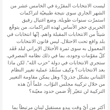
ليست الانتخابات المقرّرة في الخامس عشر من
الشهر الجاري سوى نتيجة طبيعيّة لتراكمات
استمرّت سنوات طويلة. وضع اغتيال رفيق
الحريري حجر الأساس لهذه التراكمات. من يتوقّع
شيئاً من الانتخابات المقبلة واهم. إنّها انتخابات في
بلد واقع تحت الاحتلال. ليس قانون الانتخابات
المعمول به سوى ثمرة الأحتلال الإيراني لبلد فَقَد
كلّ مقوّمات وجوده، بما في ذلك نظامه المصرفي.
ستجري الانتخابات في دولة "حزب الله". لكن ماذا
بعد الانتخابات؟ وكيف ستُنفّذ عملية تغيير النظام
اللبناني بشكل جذريّ؟ وهل يمكن مقاومة التغيير
من خلال تركيبة مجلس النوّاب، علماً أنّ هذه
التركيبة لن تتغيّر إلّا ضمن حدود معيّنة؟
أكثر من أيّ وقت يبدو مستقبل لبنان مرتبطاً بما