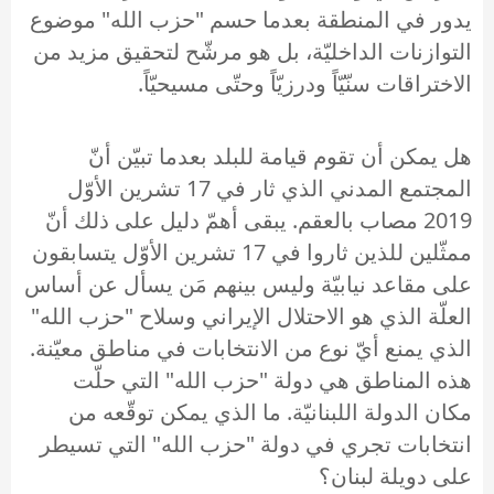
يدور في المنطقة بعدما حسم "حزب الله" موضوع
التوازنات الداخليّة، بل هو مرشّح لتحقيق مزيد من
الاختراقات سنّيّاً ودرزيّاً وحتّى مسيحيّاً.
هل يمكن أن تقوم قيامة للبلد بعدما تبيّن أنّ
المجتمع المدني الذي ثار في 17 تشرين الأوّل
2019 مصاب بالعقم. يبقى أهمّ دليل على ذلك أنّ
ممثّلين للذين ثاروا في 17 تشرين الأوّل يتسابقون
على مقاعد نيابيّة وليس بينهم مَن يسأل عن أساس
العلّة الذي هو الاحتلال الإيراني وسلاح "حزب الله"
الذي يمنع أيّ نوع من الانتخابات في مناطق معيّنة.
هذه المناطق هي دولة "حزب الله" التي حلّت
مكان الدولة اللبنانيّة. ما الذي يمكن توقّعه من
انتخابات تجري في دولة "حزب الله" التي تسيطر
على دويلة لبنان؟