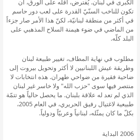
الكبرى في لبنان. يُفترض، أقلّه على الورق، أن
تكون للناخب السنّيّ القدرة على لعب دور حاسم
في أكثر من منطقة لبنانيّة، لكنّ هذا الأمر صار جزءاً
من الماضي في ضوء هيمنة السلاح المذهبي على
البلد كلّه.
مطلوب في نهاية المطاف، تغيير طبيعة لبنان
وطريقة عيش اللبنانيين لا أكثر وتحويل بيروت إلى
ضاحية فقيرة من ضواحي طهران. هذه انتخابات لا
منتصر فيها سوى "حزب الله" ولا خاسر غير لبنان
الذي لم تعد له علاقة بلبنان. ما يحصل حالياً هو تتمّة
طبيعية لاغتيال رفيق الحريري، في العام 2005،
بكلّ ما كان يمثّله، لبنانياً وعربيّاً ودولياً.
2006 البداية