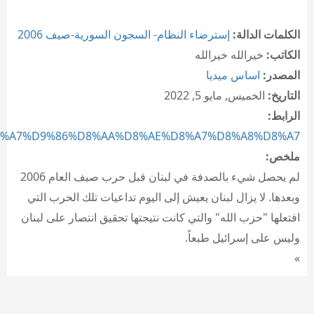
الكلمات الدالة:
إسترضاء النظام- السجون السورية-صيف 2006
الكاتب:
خيرالله خيرالله
المصدر:
اساس ميديا
التاريخ:
الخميس, مايو 5, 2022
الرابط:
%D8%A7%D9%86%D8%AA%D8%AE%D8%A7%D8%A8%D8%A7...
ملخص:
لم يحصل شيء بالصدفة في لبنان قبل حرب صيف العام 2006
وبعدها. لا يزال لبنان يعيش إلى اليوم تداعيات تلك الحرب التي
افتعلها "حزب الله" والتي كانت نتيجتها تحقيق انتصار على لبنان
وليس على إسرائيل طبعاً.
»