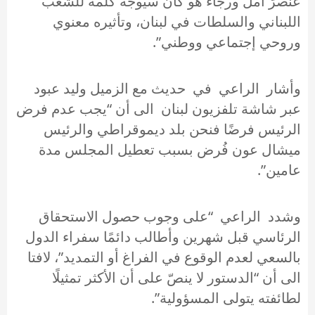
عنصرَ أمل ورجاء هو كان سيوجه كلمة للشعب
اللبناني والسلطات في لبنان، وتأثيره معنوي
وروحي إجتماعي ووطني”.
وأشار الراعي في حديث مع الزميل وليد عبود
عبر شاشة تلفزيون لبنان الى أن “يجب عدم فرض
الرئيس فرضًا فنحن بلد ديموقراطي والرئيس
ميشال عون فُرض بسبب تعطيل المجلس مدة
عامين”.
وشدد الراعي “على وجوب حصول الاستحقاق
الرئاسي قبل شهرين وأطالب دائمًا سفراء الدول
بالسعي لعدم الوقوع في الفراغ أو التمديد”، لافتا
الى أن “الدستور لا ينصّ على أن الأكثر تمثيلًا
لطائفته يتولى المسؤولية”.