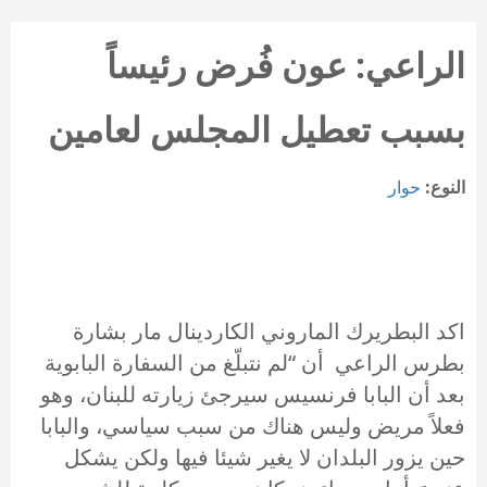
الراعي: عون فُرض رئيساً
بسبب تعطيل المجلس لعامين
النوع:
حوار
اكد ​البطريرك الماروني الكاردينال مار بشارة
بطرس الراعي​ أن “لم نتبلّغ من السفارة البابوية
بعد أن ​البابا فرنسيس​ سيرجئ زيارته للبنان، وهو
فعلاً مريض وليس هناك من سبب سياسي، والبابا
حين يزور البلدان لا يغير شيئا فيها ولكن يشكل