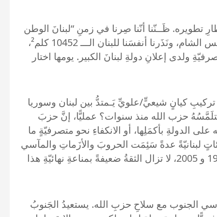
ِ تطويره. ظَــنّنا أنّنا صِرنا في زمنِ “لبنانَ الوطن
النهائي”، و”لبنانَ أوّلًا وأخيرًا”، ولبنانَ الصامدِ والمقاوِم. نَسينا تعابيرَ الأطرافِ والجبلِ والبقاعِ العزيزيِّ وطرابلس الشام، ونَذَرنا أنفسَنا للبنان الـــ 10452 كلم²،
فيّةِ ولدى إعلانِ دولةِ لبنانَ الكبير. يومها اختار
 تركيبِ كيانٍ شيعيٍّ/علويِّ يَـمتدُّ بين لبنان وسوريا
َمَّسُهُ حزب الله منذ سنوات؟ عمليًّا، إنَّ حزبَ
منتِه على الدولةِ بأكمَلِها، أو الانكفاءِ نحو متصرفيّةٍ ما
تٍ لبنانيّةً عدةً سَئِمَت الحروبَ والأزَماتِ والمآسي
التي رافَقت مسيرةَ لبنان الكبير. فرغمَ التقدّمِ الذي حَصَل على صعيدِ الوِحدةِ الوطنية، خصوصًا بعد سنتَي 1982 و 2005، لا تزال الثقةُ ضعيفةً بمناعةِ نهائيّةِ هذا
مآسي الجنوب مع سلاحِ حزبِ الله. يستعيدُ الجَنوبُ