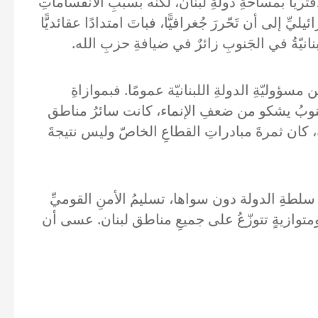
دفتريًّا بمساحةِ دولةِ لبنان، لكنه بسببِ الانقساماتِ
ِّ إلى أن تَحّررَ جُغرافيًّا، فباتَ امتدادًا عقائديًّا
بنانيّةُ في الجَنوبِ زائرٌ في ضيافةِ حزبِ الله.
وليّةِ الدولةِ اللبنانيّة عمومًا. فبموازاةِ
ن الجنوبُ يشكو من ضعفِ الإنماء، كانت سائرُ مناطق
ية، كان ثمرةَ مبادراتِ القطاعِ الخاصّ وليس نتيجةَ
ُ سلطةِ الدولة دون سواها، تسليمُ الأمنِ القوميِّ
ةٍ ومتوازيةٍ تتوزّعُ على جميعِ مناطق لبنان. عسى أن