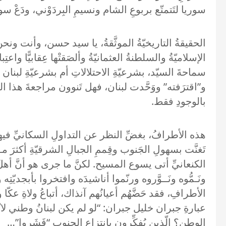
سوريا لتَتمتّع بربوعِ الشام ونسيمِ البِردَوْني، ودَعْ 
الإسلاميّةُ والسلطنةُ العثمانيّةُ وألصَقتْها عِقابيًّا واع
سماحةَ السيّد، بشرعيّةِ الاحتلالاتِ أم بشرعيّةِ لبنان 
و”اقترَفته” ووَحَّدت لبنان، فهل تَنوون مراجعةَ هذا التص
بالوجودِ فقط.
هذه الأطرافُ، بغضِّ النظر عن التداولِ السكانيِّ فيها، 
تَغنَّت بسهولِ الجَنوب وقِممِ الجبالِ الشرقيّةِ أكثرَ مـ
الكنعانيِّ أتى يسوع المسيح. لكنَّ ما جرى هو أنَّ أهلَ 
ونَـمُّوه ونَــوَّروه ورنّموا أناشيدَه وافتخروا بأبجد
الأطرافِ، فقد حَضَّهُم أعيانُهم آنذاك، أتباعُ ولاةِ ع
عبارةِ جبران خليل جبران: “لو لم يكن لبنانُ وطني لاتّ
الوطن؟ الّذين يُفكِّرون بانتزاعِ الجنوبِ “فَشَروا”…