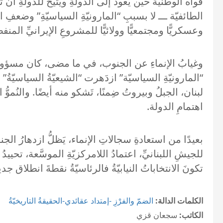
قواه الوطنيّةَ حين يَعود إلى الدولةِ ويَتيحُ للدولةِ أ
الطائفيّة ـــ لا بسببِ “المارونيّةِ السياسيّةِ” وضعفِ الد
وعسكريًّا ومجتمعيًّا وولائيًّا للمشروعِ الإيرانيِّ المنف
وغيابُ الإنماءِ عن الجنوب، في ما مضى، كان مسؤوليّةَ 
“المارونيّةِ السياسيّة” ازدَهرت “الشيعيّةُ السياسيّةُ
لبنان، الجبلُ وبيروتُ ضِمنًا، تَشكو منه أيضًا. والنُم
اهتمامِ الدولة.
بعيدًا من استعادةِ سجالاتِ الإنماء، يَظلُّ ازدهارُ ال
للجيشِ اللبنانيِّ، اعتمادُ اللامركزيّةِ الموسَّعة، تح
تكونَ الانتخاباتُ النيابيّةُ فالرئاسيّةُ نقطةَ انطلاق جدي
الكلمات الدالة:
الضمّ والفرْزِ -إمتداد عقائدي-الحقيقةُ التاريخيّةُ
الكاتب:
سجعان قزي