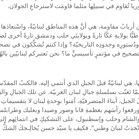
سوريا تُقاوم في سبيلِها مثلما قاومَت لاسترجاعِ الجولان.
تِباطيًّا بولايةِ عكّا تارةً وبولايتَي حلب ودمشق تارةً أخرى لضر
ودُستورِه وحدودِه التاريخيّة؟ وإذا كنتم تُشكِّكون في تصحيح
حيح في مؤتمرٍ تأسيسيٍّ ما؟ نحن نَعتبركم لبنانيّين بالهُويّة
هي لبنانيّةٌ قبلَ الجبلِ الذي أنتمي إليه. فالكتبُ المقدّسةُ 
مّا تَغنّت بسلسلةِ جبالِ لبنان الغربيّة. عن تلك الجبالِ والقِ
الجبل، أبناءَ المتصرفيّةِ، آمَنوا بوِحدةِ لبنان لا بتقسيمات
يّتِه ورفعوا رأسَهم بعظمةِ قانا وصور وصيدا وبعلبك وطرابلس، 
كّا والشام وحلب وإسطنبول، على التشكيكِ في انتمائِهم إلى ه
خذتُ لبنانَ وطني”. فكيف يا سيّد حسن يُخالِـجكَ الشكُّ في