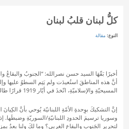
كلُّ لبنان قلبُ لبنان
النوع:
مقالة
أنَّ هذه المناطقَ استُعيدَت ولم يَتِم السطوُ عليها وإلحاق
المسيحيّةِ والإسلاميّةِ، اتّخذَ في أيّار 1919 قرارًا طالبَ به مؤتمرَ الصُلحِ المنعَقِدَ في باريس “الاعترافَ باستقلالِ لبنان في حدودِه الطبيعيّة”.
إنَّ التشكيكَ بوِحدةِ الأمّةِ اللبنانيّة يُوحي بأنَّ الكِيان
وسوريا ترسيمَ الحدودِ اللبنانيّةِ/السوريّةِ وضبطَها. 
لتحريرِ الجَنوب والبقاع الغربي؟ وما لكَ ولنا بعدُ بمزا