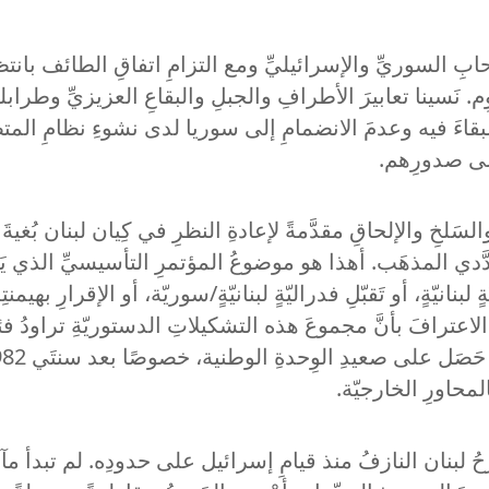
ِ السوريِّ والإسرائيليِّ ومع التزامِ اتفاقِ الطائف بانتظار
البقاءَ فيه وعدمَ الانضمامِ إلى سوريا لدى نشوءِ نظامِ المتصر
 على صدورِهم.
لسَلخِ والإلحاقِ مقدَّمةً لإعادةِ النظرِ في كِيان لبنان بُغيةَ
َّدي المذهَب. أهذا هو موضوعُ المؤتمرِ التأسيسيِّ الذي يَتل
ٍ لبنانيّةٍ، أو تَقبّلِ فدراليّةٍ لبنانيّةٍ/سوريّة، أو الإقرارِ بهي
لاعترافَ بأنَّ مجموعَ هذه التشكيلاتِ الدستوريّةِ تراودُ فئا
المحاورِ الخارجيّة.
ُرحُ لبنان النازفُ منذ قيامِ إسرائيل على حدودِه. لم تبدأ 