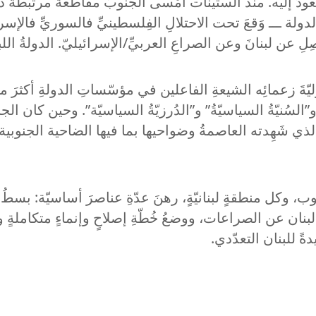
ن تعودَ إليه. منذ الستّينات أمْسى الجَنوبُ مقاطعةً مرتبطةً 
ولة ـــ وَقعَ تحت الاحتلالِ الفِلسطينيِّ فالسوريِّ فالإسرائيلي
صِلِ عن لبنانَ وعن الصراعِ العربيِّ/الإسرائيليّ. الدولةُ الل
زعمائِه الشيعةِ الفاعلين في مؤسّساتِ الدولةِ أكثرَ من مسؤ
” و”السُنيّةُ السياسيّةُ” و”الدُرزيّةُ السياسيّة”. وحين كا
وُّ الذي شَهِدته العاصمةُ وضواحيها بما فيها الضاحية الجنوب
جنوب، وكل منطقةٍ لبنانيّةٍ، رهنَ عدّةِ عناصرَ أساسيّة: بسط
ييدُ لبنان عن الصراعات، ووضعُ خُطّةِ إصلاحٍ وإنماءٍ متكامل
دةً للبنان التعدّدي.