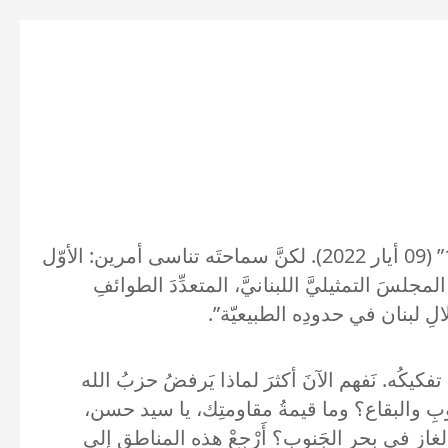
أخيرًا بَقّهَا السيد حسن نصرالله: “الجنوبُ والبقاعُ والشمالُ وعكّار أطرافٌ تَـمَّ إلحاقُها بلبنانَ الكبير عامَ 1920” (09 أيار 2022). لكنَّ سماحتَه تناسى أمرين: الأوّل
لمجلسَ التمثيليَّ اللبنانيَّ، المتعدِّدَ الطوائفِ
َلٌ تفكيكُه. نَفهم الآنَ أكثرَ لماذا يَرفضُ حزبُ الله
لجنوبِ والبقاع؟ وما قيمةُ مقاومتِك، يا سيد حسن،
الغاز في بحرِ الجَنوب؟ أَرْجِعْ هذه المناطق إلى