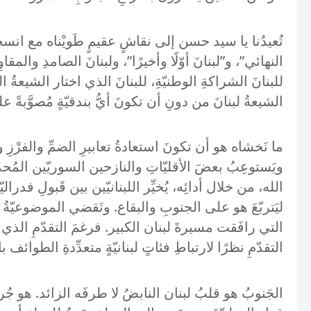
تُعيدُنا يا سيد حسن إلى نقاشٍ عقيمٍ طَويْناه مع انسحاب
للبنانَ الشراكةِ الوطنيّةِ، للبنانَ الذي اختار الشيعةُ 
الشيعةُ لبنانَ من دونِ أن تكونَ أيُّ بندقيّةٍ مُصوَّبةً
ما نَخشاه هو أن تكونَ استعادةُ تعابيرِ الضمِّ والفرْزِ وا
ويَستوعِبُ بعضَ الأقليّاتِ والنازحين السوريّين المُحد
الله، من خلال أدائِه، يُخيِّر اللبنانيّين بين قَبولِ فدراليّة
ليَتربّعَ هو على الجنوبِ والبقاع. وتَقضي الموضوعيّةُ ا
التقدّمِ نظرًا لارتباطِ فئاتٍ لبنانيّةٍ متعدِّدةِ الطوائف ب
الجَنوبُ هو قلبُ لبنان النابضُ لا طرفَه الزائد. هو ج