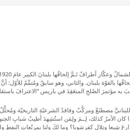
ُها بالقوّة بلبنان. والثاني، وهو سابقٌ ومُتمِّمٌ للأوّل: أنَّ ا
َ اللبنانيَّ مصطنَعٌ ومركَّبٌ وفاقدُ الشرعيّةِ التاريخيّة ومُحلّ
إذا كان الأمرُ كذلك، لِــمَ ولِمَن استُشِهدَ أطيبُ شبابِ ا
رعَ شِبعا وتِلالِ كفرشوبا؟ وما لكَ ولنا بمربّعاتِ النفطِ و