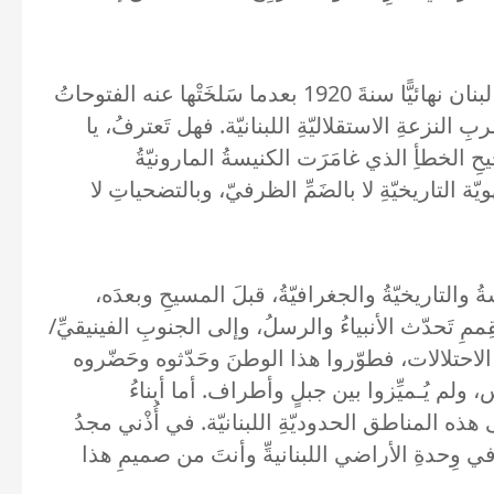
الحقيقةُ التاريخيّةُ الموثَّقةُ، يا سيد حسن، وأنت ونحن أربابُ مقاومة، هي أنَّ هذه المناطق لبنانيّةٌ، واسْتعادَها لبنان نهائيًّا سنةَ 1920 بعدما سَلخَتْها عنه الفتوحاتُ
بِ النزعةِ الاستقلاليّةِ اللبنانيّة. فهل تَعترفُ، يا
ِ الخطأِ الذي غامَرَت الكنيسةُ المارونيّةُ
 التاريخيّةِ لا بالضَمِّ الظرفيّ، وبالتضحياتِ لا
والتاريخيّةُ والجغرافيّةُ، قبلَ المسيحِ وبعدَه،
ممِ تَحدّث الأنبياءُ والرسلُ، وإلى الجنوبِ الفينيقيِّ/
ِ الاحتلالات، فطوّروا هذا الوطنَ وحَدّثوه وحَضّروه
ولم يُـميِّزوا بين جبلٍ وأطراف. أما أبناءُ
ذه المناطق الحدوديّةِ اللبنانيّة. في أُذْني مجدُ
 وِحدةِ الأراضي اللبنانيةِّ وأنتَ من صميمِ هذا