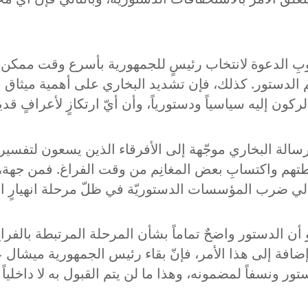
وبِ الدعوة لانتخاب رئيسٍ للجمهورية بأسرع وقت ممكن، وب
حُكم الدستور. كذلك، فإن تشديد البخاري على أهمية ميثاق 
كون إليه سياسياً ودستورياً، وأن أيّ ارتكازٍ لأعرافٍ قد
 رسالة البخاري موجّهة إلى الأفرقاء الذين يسعون لتفسي
هم واكتسابِ بعض المغانِم من وقت الفراغ. فمن جهة، 
تالي ضرب المؤسسات الدستوريّة في ظلّ مرحلة انهيارٍ 
 أن الدستور واضحٌ تماماً بشأن المرحلة المرتبطة بالفر
إضافة إلى هذا الأمر، فإنّ بقاء رئيس الجمهورية ميشال ع
تور ونسفاً لمضمونه، وهذا ما لن يتم القبول به لا داخلياً و