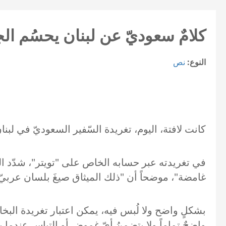
كلامٌ سعوديّ عن لبنان يحسُم الجد
النوع:
نص
كانت لافتة، اليوم، تغريدة السّفير السعوديّ في لب
في تغريدته عبر حسابه الخاص على "تويتر"، شدّد الب
غامضة"، موضحاً أن "ذلك الميثاق صيغَ بلسان عربيّ
بشكلٍ واضح ولا لُبس فيه، يمكن اعتبار تغريدة البخ
واضحٌ تماماً ولا يتضمنُ أيّ غموض أو التباس عندما يت