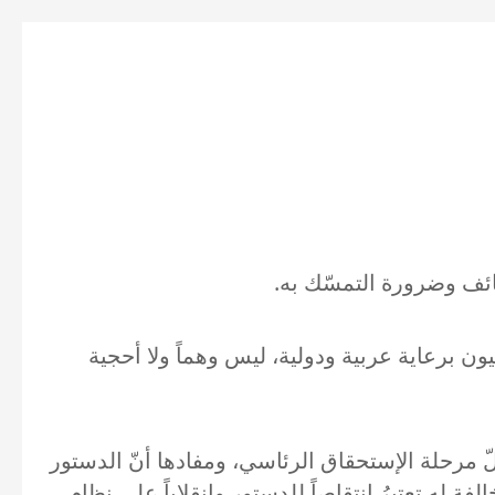
طائف وضرورة التمسّك به.
ون برعاية عربية ودولية، ليس وهماً ولا أحجية
ّ مرحلة الإستحقاق الرئاسي، ومفادها أنّ الدستور
ٍ له تعتبرُ انتقاصاً للدستور وانقلاباً على نظام