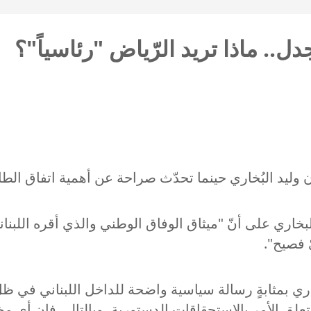
ل.. ماذا تريد الرّياض "رئاسياً"؟
نان وليد البُخاري حينما تحدّث صراحة عن أهمية اتفاق ال
خاري على أنّ "ميثاق الوفاق الوطني والذي أقره اللبناني
 فصيح".
اري بمثابةٍ رسالة سياسية واضحة للداخل اللبناني في ظل
علق الأمر بالاستحقاقات الدستورية، وبالتالي فإن أي مخالفة