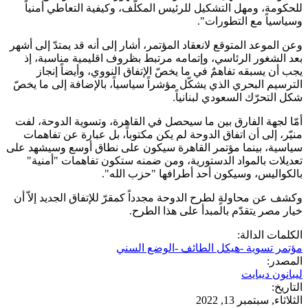
للحكومة، ومهل التشكيل للرئيس المكلّف، وكيفية التعاطي أمنياً
وسياسياً مع التطورات".
وعن الموعد المتوقع لانعقاد المؤتمر، أشار إلى أنه قد يمتدّ إلى أشهر
بعد الشغور الرئاسي، وإتمامه مرتبط بظروف اقليمية مناسبة، إذ
يجب أن يسبقه تفاهمٌ في ما يخصّ الإتفاق النووي، وأيضاً إنجاز
الترسيم البحري الذي يشكّل مؤشراً سياسياً، بالإضافة إلى ما يخصّ
شكل التحرّك السعودي لبنانياً.
أمّا لجهة الفارق بين ما سيحصل في القاهرة، وتسوية الدوحة، لفت
منيّر، إلى أن اتفاق الدوحة لم يكن مكتوباً، بل عبارة عن تفاهمات
سياسية، بينما مؤتمر القاهرة سيكون على نطاق أوسع وسيشهد على
تعديلات بالمواد الدستورية، ومن ضمنه ستكون تفاهمات "أمنية"
بالكواليس، وسيكون أحد أطرافها "حزب الله".
وكشف عن محاولةٍ لطرح الدوحة مجدداً كمقرّ للإتفاق الجديد إلاّ أن
خيار مصر يتقدّم بالمبدأ على هذا الطرح.
الكلمات الدالة:
مؤتمر تسوية -هيكل الطائف -الوضع السني
المصدر:
ليبانون ديبايت
التاريخ:
الثلاثاء, سبتمبر 13, 2022