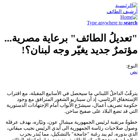
أرشيف الطائف
Type anywhere to
search
"تعديلُ الطائف" برعاية مصرية...
مؤتمرٌ جديد يغيّر وجه لبنان؟!
النوع:
نص
يترقّبُ الداخلُ اللبناني ما سيحصل في الأسابيع المقبلة، مع اقتراب
الإستحقاق الرئاسي، إذ أن سيناريو الشغور المترافق مع وجود
حكومة تصريف أعمال، سيشرّع الأبواب أمام الإجتهادات الدستورية
التي قد تضع البلاد على صفيح ساخن.
خطوةٌ مرتقبة لرئيس الجمهورية ميشال عون، وتيّاره، بهدف عرقلة
وصول صلاحيات رئاسة الجمهورية الى أيدي الرئيس نجيب ميقاتي،
الذي بدوره، لم يبد رغبة "جامحة" بالتشكيل، مما يُنذر بحرب
صلاحيات قد تؤجج الغرائز الطائفية وتعيد نغمة إنهاء اتفاق الطائف