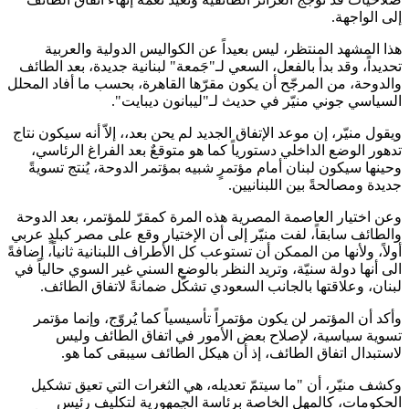
إلى الواجهة.
هذا المشهد المنتظر، ليس بعيداً عن الكواليس الدولية والعربية
تحديداً، وقد بدأ بالفعل، السعي لـ"جَمعة" لبنانية جديدة، بعد الطائف
والدوحة، من المرجّح أن يكون مقرّها القاهرة، بحسب ما أفاد المحلل
السياسي جوني منيّر في حديث لـ"ليبانون ديبايت".
ويقول منيّر، إن موعد الإتفاق الجديد لم يحن بعد،، إلاّ أنه سيكون نتاج
تدهور الوضع الداخلي دستورياً كما هو متوقعٌ بعد الفراغ الرئاسي،
وحينها سيكون لبنان أمام مؤتمرٍ شبيه بمؤتمر الدوحة، يُنتج تسويةً
جديدة ومصالحةً بين اللبنانيين.
وعن اختيار العاصمة المصرية هذه المرة كمقرّ للمؤتمر، بعد الدوحة
والطائف سابقاً، لفت منيّر إلى أن الإختيار وقع على مصر كبلدٍ عربي
أولاً، ولأنها من الممكن أن تستوعب كل الأطراف اللبنانية ثانياً، إضافةً
الى أنها دولة سنيّة، وتريد النظر بالوضع السني غير السوي حالياً في
لبنان، وعلاقتها بالجانب السعودي تشكّل ضمانةً لاتفاق الطائف.
وأكد أن المؤتمر لن يكون مؤتمراً تأسيسياً كما يُروّج، وإنما مؤتمر
تسوية سياسية، لإصلاح بعض الأمور في اتفاق الطائف وليس
لاستبدال اتفاق الطائف، إذ أن هيكل الطائف سيبقى كما هو.
وكشف منيّر، أن "ما سيتمّ تعديله، هي الثغرات التي تعيق تشكيل
الحكومات، كالمهل الخاصة برئاسة الجمهورية لتكليف رئيس