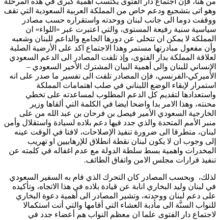
من هنا، فإن اجتماع دار الفتوى يكتسب أهمية كبرى في هذه المرحلة
وهو اتى بتشجيع ودعم خاص من المملكة العربية السعودية التي تقف
ووقفت دوما الى جانب لبنان ووحدته واستقراره حسب مصادر
سياسية سنية رفيعة المستوى، والتي اعتبرت عبر «اللواء» ان
المملكة لا يمكن ان تتخلى عن دورها الجامع والداعم للبنان وشعبه
وأن مفعول مبادرتها مستمر وهذا الاجتماع اكد على الأرضية الصلبة
لعلاقة المملكة بدار الفتوى، وإذ تلفت المصادر الى الدعم السعودي
الإنساني للبنان والى أهمية البيان المشترك الأخير السعودي –
الأميركي-الفرنسي، فإن المصادر تلفت الى تفسير ما صدر على انه
استمرار لإبقاء الوضع اللبناني في صلب اهتمامات المملكة
واستعدادها لتقديم كل الدعم المطلوب لمساعدته على تخطي
محنته، وهذا الامر بدا واضحا ايضا في الكلمة التي ألقاها وزير
الخارجية السعودي الأمير فيصل بن فرحان بن عبد الله من على
منبر الأمم المتحدة والذي جدد فيها دعم بلاده لسيادة واستقلال وأمن
لبنان، متطرقا الى ضرورة تنفيذ الإصلاحات، لافتا في الوقت عينه
إلى وجوب ان لا يكون لبنان نقطة انطلاق للإرهابيين او تهريب
المخدرات واهمية بسط سلطة الدولة مع عدم اغفاله في كلمته عن
تنفيذ قرارات مجلس الامن واتفاق الطائف.
لذلك، وبحسب المصادر كان التحرك الذي قام به السفير السعودي
في لبنان وليد البخاري انابة عن قيادة بلاده في هذا الاتجاه، وتأكيده
على دعم لبنان ووحدته، وتشير المصادر الى أهمية دعوة البخاري
للنواب السنَّة الى مأدبة العشاء التي أقامها والتي أتت استكمالا
لاجتماع دار الفتوى علما ان معظم النواب هم أعضاء جدد في