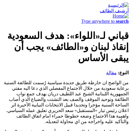
أرشيف الطائف
Type anywhere to
search
قباني لـ«اللواء»: هدف السعودية
إنقاذ لبنان و«الطائف» يجب أن
يبقى الأساس
النوع:
مقالة
من الواضح ان خارطة طريق جديدة سياسية رُسمت للطائفة السنية
برعاية سعودية من خلال الاجتماع المفصلي الذي دعا اليه مفتي
الجمهورية اللبنانية الشيخ عبد اللطيف دريان بهدف جمع نواب
الطائفة وتوحيد الموقف والصف بعد التشتت والضياع الذي أصاب
الساحة السنية مؤخرا وتحديدا قبيل الانتخابات النيابية الأخيرة اثر
اعلان رئيس تيار «المستقبل» سعد الحريري تعليق عمله السياسي.
واهمية هذا الاجتماع وضعه خطوطا حمراء امام اتفاق الطائف
والتأكيد عليه واخراجه من اي محاولة لتعديله.