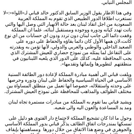
المجلس النيابي.
وفي هذا الاطار يقول الوزير السابق الدكتور خالد قباني لـ«اللواء»:«لا
نستغرب اطلاقا الدور الطبيعي الذي تقوم به المملكة العربية
السعودية من اجل انقاذ لبنان بعد حالة الانهيار التي وصل اليها والتي
باتت تهدد كيانه ودوره ووجوده ومستقبل أبنائه، علما ان المملكة
وقفت دائما الى جانب لبنان دون تردد ودون اي حسابات من اي نوع
كانت،لان همها الأول كان دائما بقاؤه والحفاظ على دوره على
الصعيد الداخلي والوطني والعربي والدولي، لأنها تؤمن به وبقدرته
على التفاعل لما يمثله من نموذج حضاري للعيش المشترك الذي
يجب المحافظة عليه، كذلك على الدور الذي يلعبه اللبنانيون في
منطقتهم لتطويرها وإنمائها وتقدمها».
ويلفت قباني الى أهمية مبادرة المملكة لإعادة دور الطائفة السنية
الأساسي في الحياة السياسية والحفاظ على لبنان ودوره وحرصها
على وحدته واستقلاله، خصوصا انها تعمل من منطلق المساواة بين
مختلف الطوائف والمذاهب للمحافظة على نموذج العيش المشترك.
ويشيد قباني بما تقوم به المملكة من مبادرات مستمرة تجاه لبنان
ومد يد المساعدة والعون اليه والى شعبه.
وحول ما اذا كان تشجيع المملكة لاجتماع دار الفتوى هو دليل على
تمسكها بمندرجات اتفاق الطائف يذكّر قباني بدور المملكة الأساسي
والجوهري في وضع هذا الاتفاق من خلال دورها ومساهمتها بإيقاف