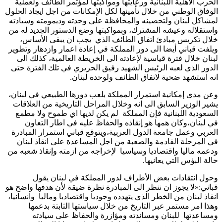
الحرب الاهلية اللبنانية ورعايتها ومواكبتها لمؤتمر الطائف ولعملية
الوفاق الوطني من خلال تأمينها لكل الإمكانات من اجل ايجاد الحلول
لمشاكل لبنان ولتحصينه والمحافظة على وحدته وديمومته وسيادته
واستقلاله وعيشه المشترك، وبمواكبتها وضع الدستور الجديد له من
خلال تكريس مبادئ اتفاق الطائف الذي يجب ان يبقى الأساس،
ويلفت قباني أيضا الى دور المملكة في إعادة اعمار وازدهار وتطوير
لبنان خلال فترة قياسية لإعادته الى الخريطة العالمية، كذلك الى
الدور الذي لعبه الرئيس الشهيد رفيق الحريري في تلك الفترة حتى
انه استشهد ضحية لاتفاق الطائف ولوحدة لبنان.
وعن مدى إمكانية استمرار المملكة بلعب دورها الطبيعي في لبنان،
يشير الوزير السابق الى انه وخلال المراحل التاريخية من العلاقات
السعودية اللبنانية فإن المملكة لم يكن لديها اي طموح ولا مطمع
في لبنان،وكان همها هو إنقاذه والحفاظ عليه في اطار التعاون
العربي وعمل جامعة الدول العربية،ويتوقع قباني استمرار المبادرة
في المرحلة القادمة والصعبة من اجل المساعدة على انقاذ لبنان
ودعمه ماليا واقتصاديا وسياسيا لإخراجه من ازمته وإنقاذ شعبه من
حالة البؤس التي يعانيها.
وحول انتقادات بعض الأطراف لدور المملكة في لبنان يقول
قباني:«لا يجوز ان ننظر الى المبادرة نظرة ضيقة لأن هدفها واضح هو
انقاذ لبنان من الخطر الذي يتهدده وجوديا واقتصاديا وماليا وانسانيا،
وهذا امر مستمر عبر التاريخ من خلال سياستها الثابتة بدعمها
ومساعدتها للبنان ومساندته ومؤازرة والحفاظ على سيادته