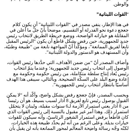
والوطن.
“
القوات اللبنانية
”
في هذا الإطار، ينفي مصدر في “القوات اللبنانية” أن يكون كلام
جعجع دعوة نحو الفدرلة أو التقسيم، موضحاً بأنّ جلّ ما أعلن في
المقابلة هو خياراته الواضحة، ووضع خريطة الطريق لانتخاب رئيس
جديد للجمهورية، حين رفض بشكل قاطع أن يكون “الرئيس المقبل
تابعاً لفريق الممانعة”، ومؤكّداً أنّ المواجهة نابعة من “طبيعة وطنيّة،
وأن المستهدف هو الدستور والدولة اللبنانية”.
وأضاف المصدر أنّ “من ضمن الأهداف، التي حدَّدها رئيس القوات،
الوصول إلى انتخاب رئيس جديد للجمهورية؛ وعندما يتمّ انتخاب
رئيس يُعاد إنتاج سلطة متكاملة، من رئيس حكومة وحكومة مع
إعادة وضع البلد على السكّة الصحيحة. وبالتالي، سيبقى هذا الهدف
أساسيّاً بانتظار انتخاب رئيس للجمهورية”.
وبحسب المصدر، فإنّ جعجع رفض بشكل واضح، وأكّد أنه “لا يمكن
القبول بوصول رئيس تابع لفريق 8 آذار لسبب بسيط، هو أن رئيساً
من 8 آذار يعني استمرار الأزمة لـ6 سنوات مقبلة، ولبنان لا يتحمّل
استمرار ذلك. وهذا أمر غير مقبول بالنسبة إلى رئيس القوات الذي
كان قاطعاً برفض استمرار الشغور الرئاسيّ، وأنه سيكون للقوات
خيارات بديلة. وعلى الرغم من أنه لم يحدِّد طبيعة هذه الخيارات،
لكنّه وجَّه رسالة واضحة المعالم لمحور الممانعة بأنه لن يقبل بأن