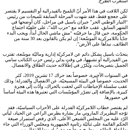
استغرب الطّرح.
لكن اللافت في هذا الأمر أنّ التلميح بالفيدرالية أو التقسيم لا يقتصر
على جعجع فقط، فقد شهدت المرحلة السابقة تلميحات من رئيس
“التيار الوطني الحر” جبران باسيل في مراحل، كان أوضحها في
الشهر السابق، عقب خلافه مع “حزب الله”، على خلفيّة اجتماع
الحكومة، حين قال ما حرفيّته “مش ماشي الحال أبداً، ويجب البدء
جدّياً باللامركزية الموسّعة؛ إن لم يكن بالقانون بعد 30 سنة من
الطائف، نبدأها على الأرض”.
يتحدّث باسيل بشكل دائم عن لامركزيّة إدارية وماليّة موسّعة، تقترب
من الفيدرالية أو تشبهها، في وقتٍ يدلي رئيس حزب الكتائب سامي
الجميل بتصريحات، ويُكرّر في إطلالاته حديث الطلاق والانفصال.
في السنوات الأخيرة، خصوصاً بعد حراك 17 تشرين 2019، كثر
الحديث، خصوصاً في البيئة المسيحيّة، عن الانفصال والفدرلة؛ وذلك
عقب سلسلة الإحباطات التي لحقت بالحراك، وأدّت إلى هجرة
كبيرة، بالإضافة إلى تضرّر المؤسّسات التي تعتبرها هذه البيئة أساساً
في حضورها.
لم يقتصر خطاب اللامركزيّة الفدرلة على الأحزاب السياسيّة، فقد
توّجه البطريرك الماروني مار بشارة بطرس الراعي عن الحياد، ليأتي
الرّد عليه من المجلس الشيعي الأعلى، الذي رفض استمرار صيغة
الحكم القائمة على ثنائيّة رئاسة الجمهورية ومجلس الوزراء التي جاء
بها اتفاق الطائف، وطرح صيغاً جديدة، يُراد منها الانتقال من