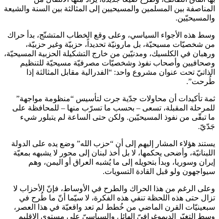
المناصفة بين المسلمين والمسيحيين إلى المثالثة بين السنة والشيعة
والمسيحيّين.
وسط هذه الأجواء السياسي، وعلى وقع الخطاب المتشنّج، بدأ حراك
من شخصيّات مسيحيّة، بل مارونيّة تحديداً، حزبيّة وغير حزبيّة،
ورهبان في الكلسيك، ومدنيّين من خارج التشكيلة الحزبية المسيحيّة،
وصحافيين وأصحاب نفوذ وشخصيّات مصرفيّة مسيحيّة للتنظيم
الذاتيّ تحت عنوان مشروع واحد: “الفدرالية مقابل المثالثة إذا
طُرحت”.
ثمة تأكيدات أن محاولات جدّية جرت لتأسيس “منظومة مواجهة”
للمرحلة المقبلة، تسعى – بحسب ما تسرّب منها – للمحافظة على
ما تبقّى من نفوذ المسيحيّين. ولكن حتى الساعة لم يتبلور شيء
جَدّيّ.
يستند هؤلاء المشار إليهم إلى أن “حزب الله” وضع يده على الدولة
اللبنانيّة، وأضحى يحكمها، لا بل أخذ لبنان إلى محور لا يشبهه بمعيّة
إيران وسوريا، وبدأ بتحويله إلى ما يُشبه العراق أو اليمن، وهم
سيواجهون ولو قبل القادة التسويات.
وعلى الرغم من هذا الحراك والطرح في الأوساط، فإنّ الأحزاب لا
تزال حتى هذه اللحظة تنفي هذه الفكرة، لا سيّما أنّ ما طُرح في
سبعينيّات القرن الماضي من خُطط لم تعد واقعيّة في هذا العصر،
وسط التغيّر الديموغرافيّ الهائل والسياسيّ على مستوى الإقليم