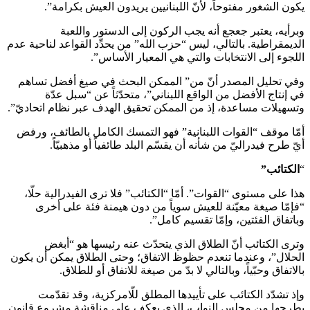
يكون الشغور مفتوحاً، لأنّ اللبنانيين يريدون العيش بكرامة”.
وبرأيه، يعتبر جعجع أنه يجب الركون إلى الدستور واللعبة
الديمقراطية. بالتالي، ليس “حزب الله” من يحدِّد القواعد لناحية عدم
اللجوء إلى الانتخابات والتي هي المعيار الأساس”.
وفي تحليل المصدر أنّ من” الممكن البحث في صيغ أفضل تساهم
في إنتاج الأفضل من الواقع اللبناني”، متحدّثاً عن “سبل عدّة
وتسهيلات مساعدة، إذ من الممكن تحقيق الهدف عبر نظام اتحاديّ”.
أمّا موقف “القوات اللبنانية” فهو التمسك الكامل بالطائف، ورفض
أيّ طرح فيدراليّ من شأنه أن يقسّم البلد طائفياً أو مذهبيّاً.
“
الكتائب
”
هذا على مستوى “القوات”. أمّا “الكتائب” فلا ترى الفيدرالية حلّا،
“فإمّا صيغة معيّنة للعيش سوياً من دون هيمنة فئة على أخرى
وباتفاق الفئتين، وإمّا تقسيم كامل”.
وترى الكتائب أنّ الطلاق الذي يتحدّث عنه رئيسها هو “أبغض
الحلال”، وعندما تنعدم حظوظ الاتفاق؛ وحتى الطلاق يمكن أن يكون
بالاتفاق وحبّياً، وبالتالي لا بدّ من صيغة للاتفاق أو للطلاق.
وإذ تشدّد الكتائب على تأييدها المطلق للّامركزية، وقد تقدّمت
بطرحها من مجلس النواب، الذي يعكف على مناقشة مشروع قانون