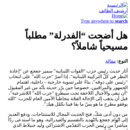
أرشيف الطائف
Type anywhere to
search
هل أضحت “الفدرلة” مطلباً
مسيحياً شاملاً؟
النوع:
مقالة
أثار حديث رئيس حزب “القوات اللبنانية” سمير جعجع عن “إعادة
النظر في كلّ التركيبة اللبنانية”، إذا أصرّ “حزب الله” على انتخاب
“رئيس على ذوقه”، بناءً على تسوية خارجية – داخلية، اهتمام
الجمهور والمراقبين، خصوصاً حين برّر حديثه بأنّه من غير المقبول
“أن نبقى والأجيال اللاحقة تحت سيطرة “حزب الله” اللاشرعية”،
قبل أن يذهب إلى الإحالة الفجّة مخاطباً الأمين العام للحزب: “الله
يوفقو مطرح ما هو بسّ ما بقا فينا نكمّل هيك”.
من دون أدنى شكّ، فتح الحديث المجال للاستنتاجات، ودفع العديد
إلى اتّهام جعجع بالتّهديد بالتقسيم والفيدرالية، وهو ما استدعى ردّاً
مباشراً من رئيس الحزب التقدّمي الاشتراكي وليد جنبلاط الذي