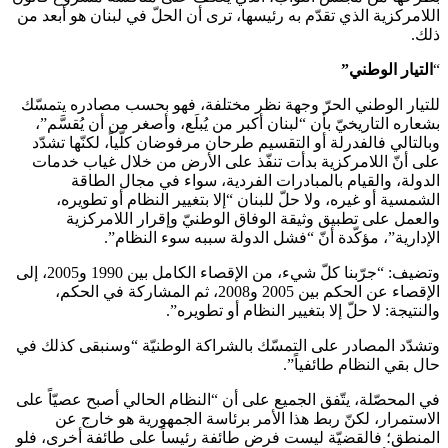
اللامركزية الذي تقدّم به رئيسها، ترى أن الحلّ في لبنان هو أبعد من
ذلك.
“
التيار الوطني
”
للتيار الوطني الحرّ وجهة نظر مختلفة، فهو بحسب مصادره يتمسّك
بشعاره التاريخيّ بأن “لبنان أكبر من يُبلَع، وأصغر من أن يُقسَّم”،
وبالتالي فالفدرلة أو التقسيم طرحان مرفوضان كلّياً، لكنّها تشدّد
على أنّ اللامركزية بدأت تنفّذ على الأرض من خلال غياب خدمات
الدولة، والقيام بالمبادرات الفردية، سواء في مجال الطاقة
الشمسية أو غيره، ولا حلّ للبنان “إلا بتغيير النظام أو تطويره،
والعمل على تطبيق وثيقة الوفاق الوطنيّ وإقرار اللامركزية
الإدارية”، مؤكّدة أنّ “فشل الدولة سببه سوء النظام”.
وتضيف: “جرّبنا كلّ شيء، من الإقصاء الكامل بين 1990 و2005، إلى
الإقصاء عن الحكم بين 2005 و2008، ثم المشاركة في الحكم،
والنتيجة: لا حلّ إلا بتغيير النظام أو تطويره”.
وتشدّد المصادر على التمسّك بالشراكة الوطنيّة “وسنبقى كذلك في
حال بقي النظام طائفياً”.
في المحصّلة، يتّفق الجميع على أن “النظام الحالي أصبح عصيّاً على
الاستمرار، لكنّ ربط هذا الأمر برئاسة الجمهورية هو خارج عن
المنطق؛ فالقضيّة ليست فرض طائفة رئيساً على طائفة أخرى، فلو