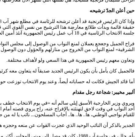
حين أعلن الجدّ ترشيحه
جلسة الانتخاب الرئاسية في 18 آب عمل رئيس الجمهورية آنئذ أمين الجميل، وقائد القوات اللبنانية سمير جعجع وقائد الجيش العماد ميشال عون على منع عقد الجلسة، وإن كان لكل واحد حساباته.
فراح الجميل وجعجع يعملان لمنع النواب من الوصول إلى مجلس النواب
الشرقية» لمنع النواب من الخروج من منازلهم والحؤول دون الوصول إ
وتعاون معهم رئيس الجمهورية في هذا السعي ولو لأهداف مختلفة.
فالجميل كان يأمل بأن يكون الرئيس الجديد صديقاً له يتعاون معه كرئ
أما قائد الجيش فكانت له حساباته أيضاً، وعند يوم الانتخاب توزعت 
ألبير مخيبر: شجاعة رجل مقدام
ويروي وزير الخارجية الأسبق إيلي سالم أنه «في يوم الانتخاب خطف 
أحد النواب في وقت لاحق لتهنئته بالإفراج عنه، راح يروي قصته أمام ا
للقيام بواجبي الوطني، ها.. ها.. ها.. أجاب المسلحون... نائب يا له من 
الجدير بالذكر أن النائب الوحيد الذي عجزت القوات عن منعه وحجزه هو
بأي حال، في جلسة آب 1988، كان قد وصل إلى مبنى المجلس أكثر من نصف أعضاء المجلس النيابي، لكن الرئيس الراحل حسين الحسيني اعتبر الجلسة فاقدة للنصاب لأن المطلوب هو الثلثين.