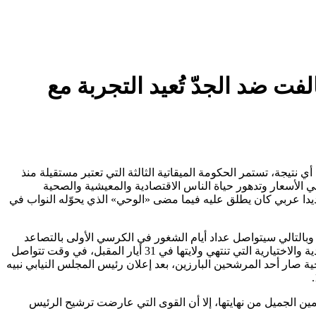
تكرّر؟ القوى التي تحالفت ضد الجدّ تُعيد التجربة مع
فق أي بوادر بإنجاز هذا الاستحقاق قريبا، وبعد 11 جلسة انتخابية لم تسفر عن أي نتيجة، تستمر الحكومة الميقاتية الثالثة التي تعتبر مستقيلة منذ
فاع جنوني في الأسعار وتدهور حياة الناس الاقتصادية والمعيشية والصحية
ديدا عربي كان يطلق عليه فيما مضى «الوحي» الذي يحوّله النواب في
 وبالتالي سيتواصل عداد أيام الشغور في الكرسي الأولى بالتصاعد
«حتى يقضي الله أمرا كان مفعولا» ويدخل اليوم 126 على شغور الكرسي الأولى، ولبنان أمام استحقاقات دستورية هامة أبرزها الانتخابات البلدية والاختيارية التي تنتهي ولايتها في 31 أيار المقبل، في وقت تتواصل
ية صار أحد المرشحين البارزين، بعد إعلان رئيس المجلس النيابي نبيه
ف كثيرا عن معركة الرئاسة عام 1988 مع اقتراب ولاية الرئيس الأسبق أمين الجميل من نهايتها، إلا أن القوى التي عارضت ترشيح الرئيس