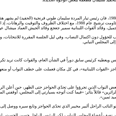
وإذا كان الرئيس فرنجية قد أعلن ترشحه للرئاسة في مطلع شهر آب 1988، فان رئيس تيار المردة سليمان 
حقيقة قائمة وبدأت طلائع معارضة هذا الترشيح من نفس القوى التي قاومت ترشيح عام
 للحؤول دون اكتمال النصاب، وفي ليل الجلسة المقررة للانتخابات، و
لى المجلس النيابي.
يس ويعطيه كرئيس سابق دوراً في الشأن العام، والقوات كانت تريد تكري
حواجز «القوات اللبنانية»، في كل مكان فعملت على خطف النواب أو من
بعض النواب الذين تجرؤوا على تحدّي الحواجز حتى الظهر، حين أعلن ا
لزائرين» قائلاً بتأثر: «فيما كنت أتوجه بسيارتي إلى المجلس، أوقفني
صيد ثمين».
 النائب الراحل ألبير مخيبر الذي تحدّى الحواجز وتابع سيره ووصل إلى