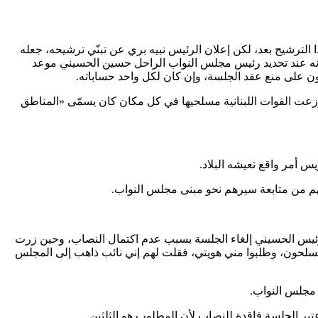
طوني فرنجية (الحفيد) لم يشهر هذا الترشيح بعد، لكن إعلان الرئيس نبيه بري عن تبنّي ترشيحه، جعله
 1988، مع اختلاف الظروف والتوقيت والرهانات، إذ انه عند تحديد رئيس مجلس النواب الراحل حسين الحسيني موعد
زعت القوات اللبنانية مسلحيها في كل مكان كان يسمّى «المناطق
س أمر واقع تعيشه البلاد.
عهم من متابعة سيرهم نحو مبنى مجلس النواب.
لرئيس الحسيني إلغاء الجلسة بسبب عدم اكتمال النصاب، وحين زرت
 المسلحون، وطلبوا مني هويتي، فقلت لهم إني نائب ذاهب إلى المجلس
 مجلس النواب.