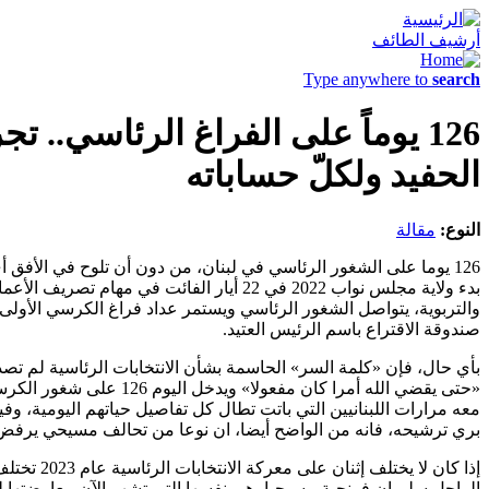
أرشيف الطائف
Type anywhere to
search
الحفيد ولكلّ حساباته
النوع:
مقالة
بدء ولاية مجلس نواب 2022 في 22 أيار الف
والتربوية، يتواصل الشغور الرئاسي ويستمر عداد فراغ الكرسي الأولى 
صندوقة الاقتراع باسم الرئيس العتيد.
بأي حال، فإن «كلمة السر» الحاسمة بشأن الانتخابات الرئاسية لم تصدر
معه مرارات اللبنانيين التي باتت تطال كل تفاصيل حياتهم اليومية، وف
بري ترشيحه، فانه من الواضح أيضا، ان نوعا من تحالف مسيحي يرفض هذا ال
الراحل سليمان فرنجية مسيحيا، هي نفسها التي تشهر الآن معارضتها ل