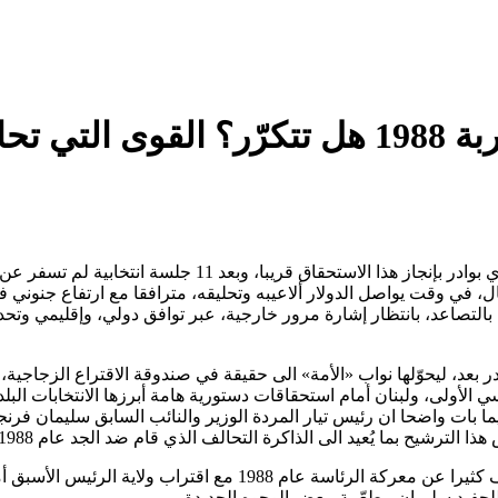
126 يوماً على الفراغ الرئاسي.. تجربة 1988 هل ت
126 يوما على الشغور الرئاسي في لبنان، من دون أن تلوح في الأ
ائت في مهام تصريف الأعمال، في وقت يواصل الدولار ألاعيبه وتحليقه، مترافقا مع ارت
بالتصاعد، بانتظار إشارة مرور خارجية، عبر توافق دولي، وإقليمي وتح
 بعد، ليحوّلها نواب «الأمة» الى حقيقة في صندوقة الاقتراع الزجاجية،
يما بات واضحا ان رئيس تيار المردة الوزير والنائب السابق سليمان فرنج
ترشيح بما يُعيد الى الذاكرة التحالف الذي قام ضد الجد عام 1988.
إذا كان لا يختلف إثنان على معركة الانتخابات الرئاسية عام 2023 تختل
لحفيد سليمان مطعّمة ببعض الوجوه الجديدة.