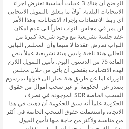
الواضح أن هناك 3 عقبات أساسية تعترض اجراء
الانتخابات البلدية. أولاً، ما يتعلق بالتمويل الانتخابي
أي ربط الاعتمادات بإجراء الانتخابات، وهذا الأمر
لن يمر في مجلس النواب نظراً الى عدم امكان
عقد جلسة تشريعية مع وجود شريحة كبيرة من
النواب تعارض عقدها لا سيما وأن المجلس النيابي
الحالي هيئة ناخبة وليس هيئة تشريعية عملاً بنص
المادة 75 من الدستور. اليوم، تأمين التمويل اللازم
لهذه الانتخابات يقتضي أن يأتي من خلال مجلس
الوزراء اما عن طريق هبة يصار الى قبولها بمرسوم
يصدر عن الحكومة أو عبر سحب أموال من حقوق
السحب الخاصة SDR الموجودة في تصرف
الحكومة علماً أنه سبق للحكومة أن ذهبت في هذا
الاتجاه، واستعملت حقوق السحب الخاصة في أكثر
من مناسبة ولأكثر من حاجة منها تأمين الفيول
ودعم القمح وتأمين جوازات السفر ونفقات