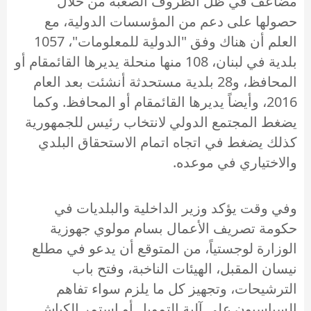
مضاعف في ظل الظروف الصعبة من خلال
حصولها على دعم من المؤسسات الدولية، مع
العلم أن هناك وفق "الدولية للمعلومات"، 1057
بلدية في لبنان، 108 منها منحلة يديرها القائمقام أو
المحافظ، و28 بلدية مستحدثة أنشئت بعد العام
2016، وأيضاً يديرها القائمقام أو المحافظ. وكما
يضغط المجتمع الدولي لانتخاب رئيس للجمهورية
كذلك يضغط في اتجاه اتمام الاستحقاق البلدي
والاختياري في موعده.
وفي وقت يؤكد وزير الداخلية والبلديات في
حكومة تصريف الأعمال بسام مولوي جهوزية
الوزارة لوجستياً، من المتوقع أن يدعو في مطلع
نيسان المقبل، الهيئات الناخبة، وفتح باب
الترشيحات، وتجهيز كل ما يلزم سواء تفاهم
السياسيون على آلية التمويل أو استمر الكباش