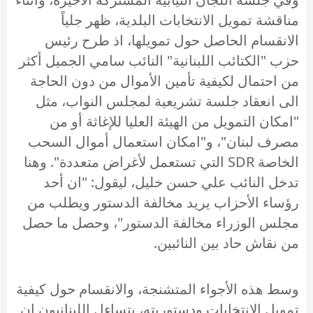
مناقشة تمويل الانتخابات البلدية، ظهر جلياً
الانقسام الحاصل حول تمويلها، اذ طرح رئيس
حزب "الكتائب اللبنانية" النائب سامي الجميل أكثر
من احتمال لكيفية تأمين الأموال من دون الحاجة
الى انعقاد جلسة تشريعية لمجلس النواب، مثل
"امكان التمويل من الهيئة العليا للإغاثة أو من
مصرف لبنان"، و"امكان استعمال أموال السحب
الخاصة SDR التي تستعمل لأغراض متعددة". وهنا
تدخل النائب علي حسن خليل، ليقول: "ان أحد
رؤساء الأحزاب يريد مخالفة الدستور ويطلب من
مجلس الوزراء مخالفة الدستور"، وحصل ما حصل
من نقاش حاد بين النائبين.
وسط هذه الأجواء المتشنجة، والانقسام حول كيفية
تمويل الانتخابات ودستوريته، يتساءل اللبنانيون إن