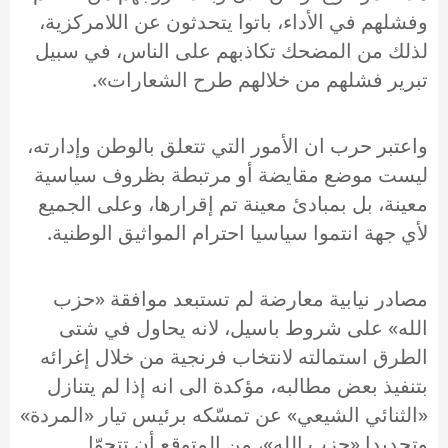
وفشلهم في الأداء، باتوا يتحدثون عن اللامركزية،
لذلك من المضحك تكاذبهم على الناس، في سبيل
تبرير فشلهم من خلالهم طرح الشعارات».
واعتبر حرب ان الأمور التي تتعلق بالوطن وإدارته،
ليست موضع مقايضة أو مرتبطة بظروف سياسية
معينة، بل بمبادئ معينة تم إقرارها، وعلى الجميع
لأي جهة انتموا سياسيا احترام المواثيق الوطنية.
مصادر نيابية معارضة لم تستبعد موافقة «حزب
الله» على شروط باسيل، لانه يحاول في شتى
الطرق استمالته لانتخاب فرنجية من خلال إغرائه
بتنفيذ بعض مطالبه، مؤكدة الى انه إذا لم يتنازل
«الثنائي الشيعي» عن تمسّكه برئيس تيار «المردة»
وتحديدا «حزب الله»، من المتوقع أن تتحوّل