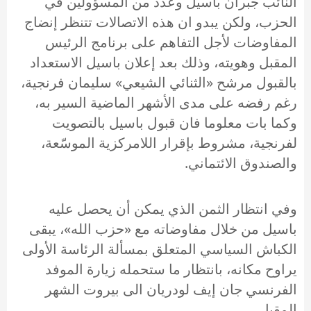
النائب جبران باسيل وعدد من المسؤولين في
الحزب، ولكن يبدو ان هذه الاتصالات تتنظر إنضاج
المفاوضات لأجل التفاهم على برنامج الرئيس
المقبل وهويته، وذلك بعد إعلان باسيل الاستعداد
بالقبول مرشح «الثنائي الشيعي» سليمان فرنجية،
رغم رفضه على مدى الأشهر الماضية السير به،
وكما بات معلوما فان قبول باسيل بالتصويت
لفرنجية، مشروط بإقرار اللامركزية الموسّعة،
والصندوق الائتماني.
وفي انتظار الثمن الذي يمكن أن يحصل عليه
باسيل من خلال مفاوضاته مع «حزب الله»، يبقى
الكباش السياسي المتعلق بمسألة الرئاسة الأولى
يراوح مكانه، بانتظار ما ستحمله زيارة الموفد
الفرنسي جان إيف لودريان الى بيروت الشهر
المقبل.