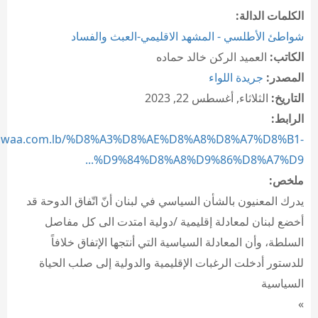
الكلمات الدالة:
شواطئ الأطلسي - المشهد الاقليمي-العبث والفساد
الكاتب:
العميد الركن خالد حماده
المصدر:
جريدة اللواء
التاريخ:
الثلاثاء, أغسطس 22, 2023
الرابط:
/aliwaa.com.lb/%D8%A3%D8%AE%D8%A8%D8%A7%D8%B1-
%D9%84%D8%A8%D9%86%D8%A7%D9...
ملخص:
يدرك المعنيون بالشأن السياسي في لبنان أنّ اتّفاق الدوحة قد
أخضع لبنان لمعادلة إقليمية /دولية امتدت الى كل مفاصل
السلطة، وأن المعادلة السياسية التي أنتجها الإتفاق خلافاً
للدستور أدخلت الرغبات الإقليمية والدولية إلى صلب الحياة
السياسية
»