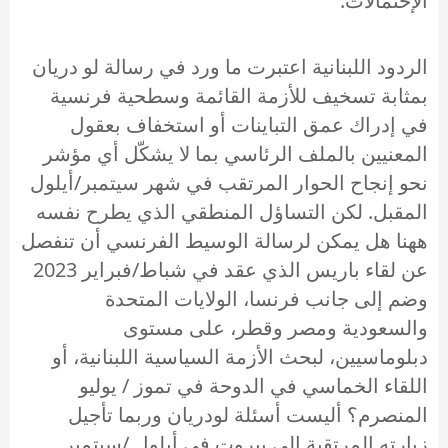
الإحتمالات.
الردود اللبنانية اعتبرت ما ورد في رسالة لو دريان
بمثابة تسخيف للأزمة القائمة وسطحية فرنسية
في إدراك عمق التباينات أو استخفاف بعقول
المعنيين بالملف الرئاسي بما لا يشكّل أي مؤشر
نحو إنجاح الحوار المرتقب في شهر سيتمبر/أيلول
المقبل. لكن التساؤل المنطقي الذي يطرح نفسه
ههنا هل يمكن لرسالة الوسيط الفرنسي أن تنفصل
عن لقاء باريس الذي عقد في شباط/فبراير 2023
وضم إلى جانب فرنسا، الولايات المتحدة
والسعودية ومصر وقطر، على مستوى
دبلوماسيين، لبحث الأزمة السياسية اللبنانية، أو
اللقاء الخماسي في الدوحة في تموز / يوليو
المنصرم؟ أليست أسئلة لودريان وربما تأجيل
زيارته المرتقبة الى بيروت في أيلول /سبتمبر