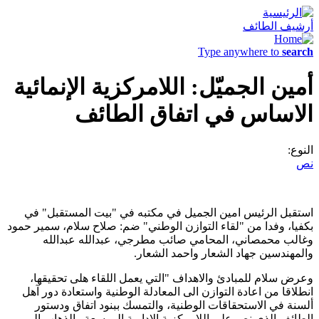
أرشيف الطائف
Type anywhere to
search
أمين الجميّل: اللامركزية الإنمائية
الاساس في اتفاق الطائف
النوع:
نص
استقبل الرئيس امين الجميل في مكتبه في "بيت المستقبل" في
بكفيا، وفدا من "لقاء التوازن الوطني" ضم: صلاح سلام، سمير حمود
وغالب محمصاني، المحامي صائب مطرجي، عبدالله عبدالله
والمهندسين جهاد الشعار واحمد الشعار.
وعرض سلام للمبادئ والاهداف "التي يعمل اللقاء هلى تحقيقها،
انطلاقا من اعادة التوازن الى المعادلة الوطنية واستعادة دور آهل
ألسنة في الاستحقاقات الوطنية، والتمسك ببنود اتفاق ودستور
الطائف الذي نص على اللامركزية الادارية الموسعة والذهاب الى