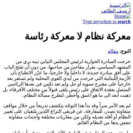
أرشيف الطائف
Type anywhere to
search
معركة نظام لا معركة رئاسة
النوع:
مقالة
خرجت المبادرة الحوارية لرئيس المجلس النيابي نبيه بري من
المشهد السياسي، بقرار مفاجئ من صاحبها، من دون أن تفتح الباب
على أفق مبادرة جديدة، لا داخلياً ولا خارجياً، ما عزّز الانطباع بأن
الأزمة اللبنانية التي خرجت من أيدي القوى المحلية ولم تستقر بعد
خارجياً على مقترح تسوية أو حل ولم تعد تكمن في بعدها الرئاسي
المتصل بعقدة الاتفاق على رئيس يلقى قبولاً من مختلف الأفرقاء، بل
ذهبت أبعد الى ما هو أعمق وأخطر، لتطرح مسألة النظام.
لم يعد الأمر سراً وقد بدأ هذا التوجّه يتكشف تدريجاً من خلال مواقف
متفاوتة تصدر، للمفارقة، عن فريقي النزاع اللذين يلتقيان على تغيير
النظام أو أقله تعديله ولكن من مقاربات مختلفة وأجندات متفاوتة
تنفض يدها من النظام القائم.
ولم تغب هذه المقاربة عن الطرف الآخر الذي يردد في أوساطه