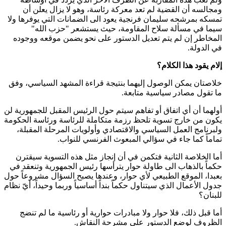
ومجالسه أن القضية لم تعد معركة رئاسة، وهو لا يزال يعلن أن
تمسكه بمرشحه سليمان فرنجية يعود الى الضمانات التي يوفرها ولا
سيما في مسألة سلاح المقاومة، حيث يستشعر "حزب الله"
المخاطر إن لم يتم تعديل الدستور على نحو يضمن موقعه ووجوده
في الدولة.
إلام يقود هذا الكلام؟
خلاصتان يمكن الوصول إليهما بنتيجة قراءة المشهد السياسي، وفق
ما تقول مصادر سياسية متابعة.
أولهما أن أي اتفاق أو تفاهم سيتم حول الرئيس المقبل للجمهورية لن
يكون من خارج تسوية تلحظ رزمة متكاملة للرئاسة ورئاسة الحكومة
ولبرنامج العمل السياسي والاقتصادي وأولويات المرحلة المقبلة،
تماماً كما جاء في سؤالي المبعوث الفرنسي للنواب.
أما الخلاصة الثانية فتكمن في أن إنجاز مثل هذه التسوية سيقترن
حكماً بالذهاب الى طاولة حوار يترأسها رئيس الجمهورية وتنعقد في
بعبدا، الموقع الطبيعي لأي حوار، وعندها يصبح السؤال مشروعاً حول
جدول الأعمال الذي سيتناول حكماً بنداً أساسياً وربما وحيداً، أيّ نظام
للبنان؟
أما قبل ذلك، فلا حوار ولا مبادرات حوارية أو رئاسية ما لم تنضج
الظروف لوضع الدستور على مشرحة النقاش.