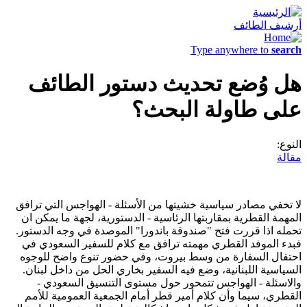
أرشيف الطائف
Type anywhere to
search
هل وُضع تحديث دستور الطائف
على طاولة البحث؟
النوع:
مقالة
لا تخفي مصادر سياسية خشيتها من الأسئلة - الهواجس التي ترافق
المهمة القطرية بمقاربتها الرئاسية - الدستورية، لجهة ما يمكن ان
تحمله اذا قررت فتح "صندوقة باندورا" الموصدة في وجه الدستور.
فبدء الموفد القطري مهمته ترافق مع كلام للسفير السعودي في
احتفال السفارة من وسط بيروت، وفي حضور تنوع واضح للوجوه
السياسية اللبنانية، وضع فيه السفير بخاري الحل من داخل لبنان.
والاسئلة - الهواجس تتمحور حول مستوى التنسيق السعودي -
القطري، سيما وأن كلام أمير قطر أمام الجمعية العمومية للأمم