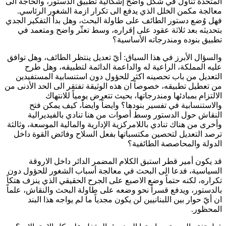
المتحدة تناول في شكل واضح إشكالية تطبيق الدستور، والحاجة الى
معالجة مكمن الخلل الذي يدفع الى تكرار ازمة الشغور الرئاسي.
فهل وُضع دستور الطائف على طاولة البحث، وهل بدأ التفكير الجدي
بتحديثه بعد ثلاثة عقود على إقراره، وسط تعثّر واضح ومتعمد في
تطبيق بنوده ومندرجاته الأساسية؟
والسؤال الأبرز في هذا السياق: أيّ تعديل ينتظر الطائف، وهل توافق
عليه المملكة، الراعية له والداعمة الدائمة لتطبيقه، وهل طرح
التعديل من باب تحصينه اكثر للحؤول دون استنسابية المستفيدين
من تعطيل تطبيقه، خصوصاً ان هذه الوثيقة تفتقر الى الحد الأدنى من
الالتزام بمبادئها ومندرجاتها، بحيث تتعرض يومياً للانتهاك
والاستنسابية في تفسير بنودها؟ وايضاً وايضاً، كيف يمكن فتح
النقاش حول الدستور وسط أصوات من هنا تنادي بالفيديرالية
وأخرى من هناك تنادي باللامركزية الإدارية والمالية الموسعة، وثالثة
ترصد التعديل لتحصين مكتسباتها بفعل السلاح وفائض القوة داخل
الدولة والمحاصصة الطائفية؟
قد يكون أمير قطر استبق الكلام المضمر الدائر داخل الاروقة
السياسية، فدعا الى البحث في معالجة أسباب الشغور للحؤول دون
تكراره، لكنه حتماً وضع الاصبع على الجرح الحقيقي الذي ينزف هتكاً
بالدستور، ويدفع قسراً نحو وضعه على طاولة البحث والنقاش، علماً
ان أيّ حوار بين اللبنانيين لن يكون مجدياً ما لم يواجه هذا البند
المحظور.