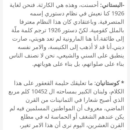
-البستاني:
أحسنت، وهذه هي الكارثة. فنحن لغاية
1926 كنا نعيش في نظام دستوري إسمه
المتصرفية. وباعتقادي كان هذا النظام معترفا
بالملل كقومية. لكنّ دستور 1926 ترجم كلمة ملّة
إلى طائفة.أنا هنا المارونية لم تعد هويتي، صارت
ديني.أنا قد لا أذهب إلى الكنيسة، والامر نفسه
ينطبق على السني والشيعي، نحن لا نصنف الناس
بناء على صلواتهم، بل بناء على هوياتهم.
* كوستانيان
: ما تعليقك حليمة القعقور على هذا
الكلام، ولبنان الكبير بمساحته ال 10452 كلم مربع
الذي أصبح شعارا في الثمانينات من القرن
الماضي، معروف أن المواطنين المسلمين فيه لم
يكن عندهم الشغف أو الحماسة له في مطلع
القرن العشرين، اليوم نرى أن هذا الامر تغير،