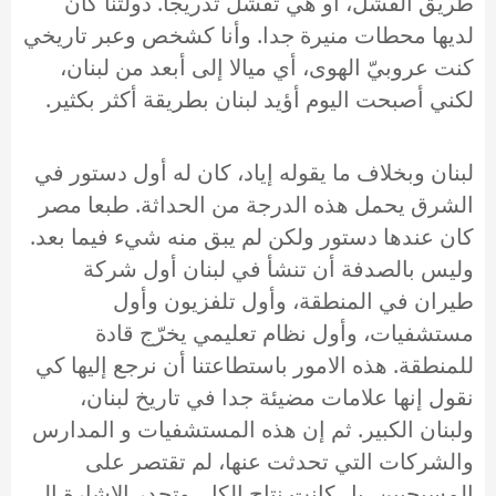
طريق الفشل، أو هي تفشل تدريجا. دولتنا كان
لديها محطات منيرة جدا. وأنا كشخص وعبر تاريخي
كنت عروبيّ الهوى، أي ميالا إلى أبعد من لبنان،
لكني أصبحت اليوم أؤيد لبنان بطريقة أكثر بكثير.
لبنان وبخلاف ما يقوله إياد، كان له أول دستور في
الشرق يحمل هذه الدرجة من الحداثة. طبعا مصر
كان عندها دستور ولكن لم يبق منه شيء فيما بعد.
وليس بالصدفة أن تنشأ في لبنان أول شركة
طيران في المنطقة، وأول تلفزيون وأول
مستشفيات، وأول نظام تعليمي يخرّج قادة
للمنطقة. هذه الامور باستطاعتنا أن نرجع إليها كي
نقول إنها علامات مضيئة جدا في تاريخ لبنان،
ولبنان الكبير. ثم إن هذه المستشفيات و المدارس
والشركات التي تحدثت عنها، لم تقتصر على
المسيحيين، بل كانت نتاج الكل. وتجدر الاشارة إلى