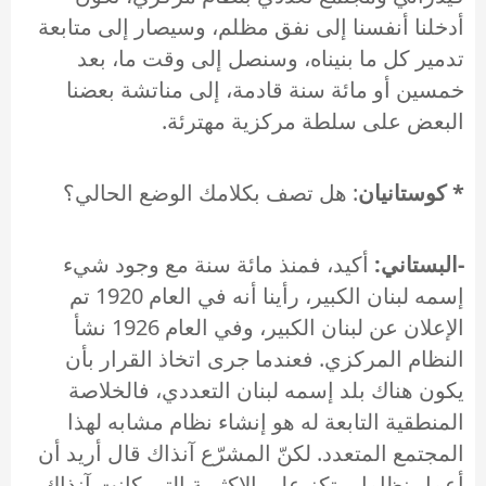
أدخلنا أنفسنا إلى نفق مظلم، وسيصار إلى متابعة
تدمير كل ما بنيناه، وسنصل إلى وقت ما، بعد
خمسين أو مائة سنة قادمة، إلى مناتشة بعضنا
البعض على سلطة مركزية مهترئة.
* كوستانيان
: هل تصف بكلامك الوضع الحالي؟
-البستاني:
أكيد، فمنذ مائة سنة مع وجود شيء
إسمه لبنان الكبير، رأينا أنه في العام 1920 تم
الإعلان عن لبنان الكبير، وفي العام 1926 نشأ
النظام المركزي. فعندما جرى اتخاذ القرار بأن
يكون هناك بلد إسمه لبنان التعددي، فالخلاصة
المنطقية التابعة له هو إنشاء نظام مشابه لهذا
المجتمع المتعدد. لكنّ المشرّع آنذاك قال أريد أن
أعمل نظاما يرتكز على الاكثرية التي كانت آنذاك