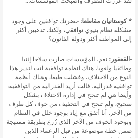
لقد عززت التطرف وأصبحت المؤسسات...
* كوستانيان مقاطعا
: حضرتك توافقين على وجود
مشكلة نظام بنيوي توافقي، ولكنك تذهبين أكثر
إلى المواطنة أكثر ودولة القانون؟
-القعقور:
نعم، المؤسسات صارت سلاحا إثنيا
وطائفيا ولغويا. هناك أنظمة توافقية أتت لتدير هذا
النوع من الاختلاف، وفشلت طبعا، وهناك أنظمة
توافقية فدرالية، قالت أريد الفدرالية من التوافقية،
وأيضا هي لم تنجح في إدارة الاختلاف بشكل
صحيح، ولم تنجح في التخفيف من خوف كل طرف
من الآخر. أنا أتفق مع إياد بوجود خلل في النظام
وبوجود الخوف من الآخر الذي زُرِع بطريقة ممنهجة
ضمن خطة موضوعة من قبل الزعماء الذين