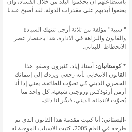
باستطاعتهم أن يحكموا البلد من خلال الفساد، وأن
يضعوا أيديهم على مقدرات الدولة. لقد أصبح عندنا
" سيبة" مؤلفة من ثلاثة أرجل تنتهك السيادة
والقانون والنزاهة في الادارة. هذا باختصار عصر
الانحطاط اللبناني.
* كوستانيان:
أستاذ إياد، كثيرون وصفوا هذا
القانون الانتخابي بأنه رجعي ويردك إلى إنتمائك
الحصري الديني كي تصوّت للطائفة. يعني إذا أنا
أرمن أرثوذكس وزوجتي شيعية، كل واحد منا
يُصوّت لانتمائه الديني، فسِّر لنا ذلك.
-البستاني:
أنا كتبت مقدمة هذا القانون الذي تم
طرحه في العام 2005، كتبت الاسباب الموجبة له