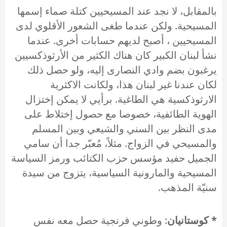
بالمقابل، لا نجد عند المسيحيين كتلة صماء إسمها
المسيحية. ولكن عندما طغى الشعور الأقلوي لدى
المسيحيين ، أصبح لديهم حسابات أخرى. عندما
نشأ لبنان الكبير كان هناك الكثير من الأرثوذكسيين
يرغبون بضم وادي النصارى إليه، ولو حصل ذلك
لكان عندنا غير لبنان هذا، ولكانت الاكثرية
الارثوذكسية هي الطاغية. برأيي لا يمكن إختزال
الهوية الطائفية، خصوصا مع حصول إختلاط على
مدى النظر بين السني والشيعي وبين المسلم
والمسيحي في الزواج. مثلاً، مُعبّر جدا أن سامي
الجميل حفيد مؤسس حزب الكتائب ورمز السياسة
المسيحية والمارونية السياسية، يتزوج من سيدة
سنيّة المذهب.
* كوستانيان
: وطوني فرنجية حصل معه نفس