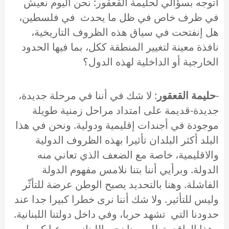
أتوجه بسؤالي لحليمة القعقور: نحن اليوم نعيش
في ظرف خاص في ظل ما يحدث في فلسطين،
هل إنفتحت في سياق هذه الظروف التاريخية،
نافذة معينة لتغيير المنطقة ككل، بما فيها الحدود
الخارجية أو الداخلية لهذه الدول؟
-
حليمة القعقور
: لا شك في أننا في مرحلة جديدة،
جديدة-قديمة على امتداد مراحل زمنية طويلة
موجودة في أجندات إقليمية ودولية. ونحن في هذا
البلد أكثر البلدان تأثيرا بهذه الظروف الدولية
والاقليمية، خاصة مع الضعف الذي تعاني منه
الدولة. وبرأيي أننا بتنا نلامس مفهوم الدولة
الفاشلة. وهنا بالتحديد يصبح الوطن عرضة للتأثّر
وليس للتأثير. ولا شك أننا نرى خطرا كبيرا جدا عند
حدودنا التي تشهد حربا، وفي داخل دولتنا اللبنانية.
وهذا الواقع يتطلب منا نحن اللبنانيين وعيا كبيرا،