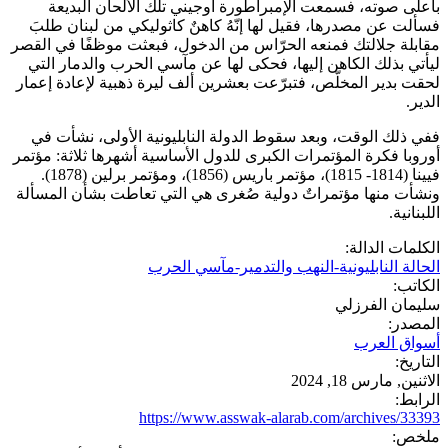
بأعلى صوته، فسمعت الإمبراطورة أوجيني تلك الألحان البديعة
فسألت عن مصدرها، فقيل لها إنّهُ كاهنٌ كاثوليكي من لبنان طلبَ
مقابلة جلالتك فمنعه الحرّاس من الدخول، فبعثت موظفًا في القصر
ليأتي بذلك الكاهن إليها، فحكى لها عن مآسي الحرب والدمار التي
لحقت بدير المخلّص، فتبرّعت بعشرين ألف ليرة ذهبية لإعادة إعمار
الدير.
ففي ذلك الوقت، وبعد سقوط الدولة النابليونية الأولى، نشأت في
أوروبا فكرة المؤتمرات الكبرى للدول الأساسية أشهرها ثلاثة: مؤتمر
فيينا (1814- 1815)، مؤتمر باريس (1856)، ومؤتمر برلين (1878).
ونشأت منها مؤتمراتٌ دولية صُغرى هي التي تعاطت بشأن المسألة
اللبنانية.
الكلمات الدالة:
الحالة النابليونية-النهب والتدمير-مآسي الحرب
الكاتب:
سليمان الفرزلي
المصدر:
أسواق العرب
التاريخ:
الاثنين, مارس 18, 2024
الرابط:
https://www.asswak-alarab.com/archives/33393
ملخص: