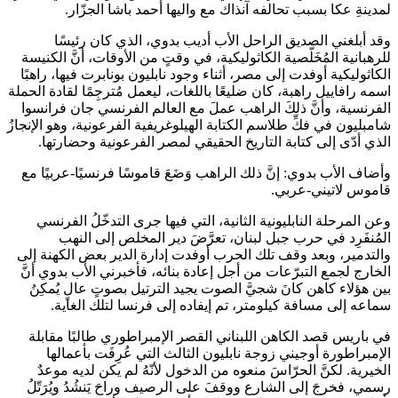
لمدينةِ عكا بسبب تحالفه آنذاك مع واليها أحمد باشا الجزّار.
وقد أبلغني الصديق الراحل الأب أديب بدوي، الذي كان رئيسًا
للرهبانية المُخَلّصية الكاثوليكية، في وقتٍ من الأوقات، أنَّ الكنيسة
الكاثوليكية أوفدت إلى مصر، أثناء وجود نابليون بونابرت فيها، راهبًا
اسمه رافاييل راهبة، كان ضليعًا باللغات، ليعمل مُترجِمًا لقادة الحملة
الفرنسية، وأنَّ ذلكَ الراهب عملَ مع العالم الفرنسي جان فرانسوا
شامبليون في فكِّ طلاسم الكتابة الهيلوغريفية الفرعونية، وهو الإنجازُ
الذي أدّى إلى كتابة التاريخ الحقيقي لمصر الفرعونية وحضارتها.
وأضاف الأب بدوي: إنَّ ذلك الراهب وَضَعَ قاموسًا فرنسيًا-عربيًا مع
قاموس لاتيني-عربي.
وعن المرحلة النابليونية الثانية، التي فيها جرى التدخّلُ الفرنسي
المُنفَرِد في حرب جبل لبنان، تعرَّضَ دير المخلص إلى النهب
والتدمير، وبعد وقف تلك الحرب أوفدت إدارة الدير بعض الكهنة إلى
الخارج لجمع التبرّعات من أجل إعادة بنائه، فأخبرني الأب بدوي أنَّ
بين هؤلاء كاهن كانَ شجيَّ الصوت يجيد الترتيل بصوتٍ عالٍ يُمكِنُ
سماعه إلى مسافة كيلومتر، تم إيفاده إلى فرنسا لتلك الغاية.
في باريس قصد الكاهن اللبناني القصر الإمبراطوري طالبًا مقابلة
الإمبراطورة أوجيني زوجة نابليون الثالث التي عُرِفَت بأعمالها
الخيرية. لكنَّ الحرّاسَ منعوه من الدخول لأنّهُ لم يكن لديه موعدٌ
رسمي، فخرجَ إلى الشارع ووقفَ على الرصيف وراحَ يَنشُدُ ويُرَتّلُ