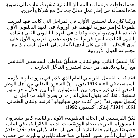
بعدما تعاطت فرنسا مع المسألةِ اللبنانية مُنفَرِدةً، عادت إلى تسويةِ
هذه المسألة في إطارِعملٍ دوليٍّ جماعيٍّ مع شُركاءٍ آخرين.
وربّما كان ذلك لسببَين: الأوّل، في المراحل التي كانت فيها لفرنسا
طموحاتٌ إمبراطورية للهَيمَنة في أوروبا، في العهد النابليوني الأوّل
(بقيادة نابليون بونابَرت)، وكذلك في العهد النابليوني الثاني (بقيادة
نابليون الثالث)، لتعود فرنسا بعد هزيمة هذين العهدين، الأول على
أيدي الإنكليز، والثاني على أيدي الألمان، إلى العمل المشترك مع
مجموعة الدول الأوروبية.
أمّا السببُ الثاني، وهو لبناني، فيتعلّقُ بتعاطي السياسيين اللبنانيين
مع أزماتِ بلادهم، من حيث استدراج التدخّل الخارجي.
فقد كتب القنصل الفرنسي العام الذي خَدَمَ في بيروت أثناء الأزمة
السياسية في العام 1913 يقول: “إنَّ الشعورَ بالتفاني من أجلِ الوطن
الصغير لبنان غير موجود بين المسؤولين اللبنانيين. فكلُّ واحدٍ منهم
مُستَعِدٌّ دائمًا، كما يقول المثل الدارج: أن يحرقَ البلد من أجلِ أن
يُشعِلَ سيجارته”. (من كتاب جون سبانيولو “فرنسا ولبنان العثماني
1861- 1914″، إيثاكا، أُكسفورد 1992).
لكنَّ الفرنسيين في الحالة النابليونية، الأولى والثانية، كانوا يشعرون
بالمسؤولية التاريخية تجاهَ المؤسّسات الدينية الكاثوليكية في لبنان،
خصوصًا في المرحلةِ الثانية. أما في المرحلة الأولى فقد وَقَفَ حاكمُ
جبل لبنان الأمير بشير الشهابي ضدّ حملة نابليون بونابرت في حصاره