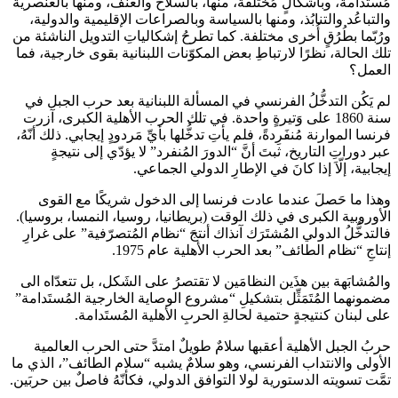
مُستدامة، وبأشكالٍ مُختلفة، منها، بالسلاح والعنف، ومنها بالعنصرية
والتباعُد والتنابُذ، ومنها بالسياسة وبالصراعات الإقليمية والدولية،
ورُبّما بطُرُقٍ أُخرى مختلفة. كما تطرحُ إشكالياتِ التدويل الناشئة من
تلك الحالة، نظرًا لارتباطِ بعض المكوّنات اللبنانية بقوى خارجية، فما
العمل؟
لم يَكُن التدخُّلُ الفرنسي في المسألة اللبنانية بعد حرب الجبل في
سنة 1860 على وَتيرةٍ واحدة. في تلك الحرب الأهلية الكبرى، آزرت
فرنسا الموارنة مُنفَرِدةً، فلم يأتِ تدخُّلها بأيِّ مَردودٍ إيجابي. ذلك أنّهُ،
عبر دوراتِ التاريخ، ثبتَ أنَّ “الدورَ المُنفرد” لا يؤدّي إلى نتيجةٍ
إيجابية، إلّاَ إذا كانَ في الإطارِ الدولي الجماعي.
وهذا ما حَصلَ عندما عادت فرنسا إلى الدخول شريكًا مع القوى
الأوروبية الكبرى في ذلك الوقت (بريطانيا، روسيا، النمسا، بروسيا).
فالتدخُّلُ الدولي المُشتَرَك آنذاك أنتجَ “نظام المُتصرّفية” على غرارِ
إنتاجِ “نظام الطائف” بعد الحرب الأهلية عام 1975.
والمُشابَهة بين هذَين النظامَين لا تقتصرُ على الشَكل، بل تتعدّاه الى
مضمونهما المُتَمَثِّل بتشكيلِ “مشروع الوصاية الخارجية المُستَدامة”
على لبنان كنتيجةٍ حتمية لحالةِ الحربِ الأهلية المُستَدامة.
حربُ الجبل الأهلية أعقبها سلامٌ طويلٌ امتدَّ حتى الحرب العالمية
الأولى والانتداب الفرنسي، وهو سلامٌ يشبه “سلام الطائف”، الذي ما
تمَّت تسويته الدستورية لولا التوافق الدولي، فكأنّهُ فاصلٌ بين حربَين.