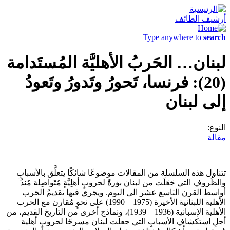
أرشيف الطائف
Type anywhere to
search
لبنان… الحَربُ الأهليَّة المُستَدامة
(20): فرنسا، تَحورُ وتَدورُ وتَعودُ
إلى لبنان
النوع:
مقالة
تتناول هذه السلسلة من المقالات موضوعًا شائكًا يتعلَّق بالأسبابِ
والظُروفِ التي جَعَلَت من لبنان بؤرةً لحروبٍ أهلِيَّةٍ مُتَواصِلة مُنذُ
أواسط القرن التاسع عشر الى اليوم. ويجري فيها تقديمُ الحرب
الأهلية اللبنانية الأخيرة (1975 – 1990) على نحوٍ مُقارن مع الحرب
الأهلية الإسبانية (1936 – 1939)، ونماذج أخرى من التاريخ القديم، من
أجلِ استكشافِ الأسبابِ التي جعلت لبنان مسرحًا لحروبٍ أهلية