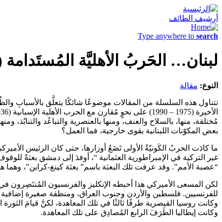
أرشيف الطائف
Type anywhere to
search
لبنان… الحَربُ الأهليَّة المُستَدامة (25): الدولةُ اليَهودِيّة مَشروعُ حَربٍ كَونِيَّ
النوع:
مقالة
تتناول هذه السلسلة من المقالات موضوعًا شائكًا يتعلَّق بالأسبابِ والظُرو
مُختلفة، منها، بالسلاح والعنف، ومنها بالعنصرية والتباعُد والتنابُذ، ومن
بعض المكوّنات اللبنانية بقوى خارجية، فما العمل؟
ما كادَت الحربُ الكَونيّةُ الأولى تَضَعُ أوزارها، حتى كان الرئيس الأم
غير التركية في الإمبراطورية العثمانية “، أوفدَ إلى دمشق بعثةً للوق
“عصبة الأمم”. وقد عرفت تلك البعثة باسم” بعثة كينغ-كراين”، وهما 
لكن المسعى الأميركي هذا أحبطه الإنكليز والفرنسيون المُنتَصِرون في 
للفرنسيين. فلسطين والأردن وجنوب العراق، ومنطقة صغيرة إضافية تش
وكانت روسيا القيصرية طرفًا ثالثًا في تلك المعاهدة، لكنَّ قيامَ الثور
وكانت إيطاليا الطَرَفَ الرابع المُصادِق على تلك المعاهدة.