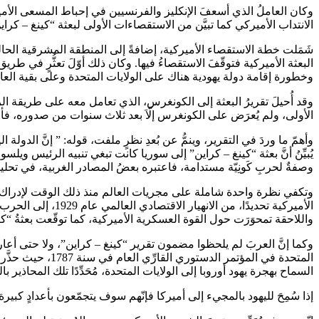
وكان العاملُ الذي أسعفَ الإنكليز والفرنسيين في إحباط المسعى الأمي
الانتداب الأميركي كما تبيَّن من الاستقصاءات الأولى لبعثة “كينغ – كراي
شَمَلت خطة الاستقصاء الأميركية، إضافةً إلى المنطقة المشرقية الحالي
البعثة الأميركية فتوقّفَ الاستقصاءُ فيها. وكان ذلك أوّلَ تعثُّرٍ في 
وخطورة إقامة دولة يهودية هناك على الولايات المتحدة وعلى بقية العالم.
وقد أُحيلَ تقريرُ البعثة إلى الكونغرس، الذي تعامل معه على طريقة ال
الأولى، ولم يُعرَض على الكونغرس إلّاَ بعد ثلاث سنوات من صدوره، فأقر
وأهمّ ما وردَ في التقرير، وينمُّ عن بُعدِ نظرٍ ملفت، قوله: ” إنَّ الدولة
يُبيِّنُ أنَّ بعثة “كينغ – كراين” إلى سوريا كانت تبغي تنبيه الرئيس وي
وصفةٌ لحربِ كَونِيّة مستدامة، فاعتبره بعضُ المصادر الغربية، في تحليله
وتكفي نظرة واحدة شاملة على مجريات العالم منذ ذلك الوقت لإدراك معنى ال
الأميركية تحديدً
واللاحقة تمحوَرَت حول القوة العسكرية الأميركية، كما توقّعت بعثةُ “
وكما إنَّ العربَ لم يلحظوا مضمون تقرير “كينغ – كراين”، ولا حتى أعارو
المتحدة في المؤ
السماح بهجرة يهود أوروبا إلى الولايات المتحدة، مُحَدِّدًا تلك المحاذير بال
إذا سُمِحَ لليهود بالمجيء إلى أميركا فإنّهم سوف يتجمّعون بأعدادٍ كبيرة 