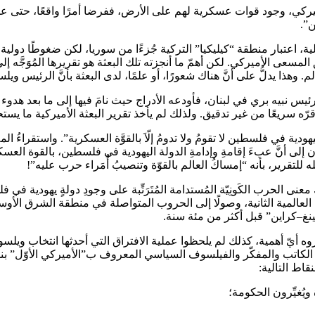
ركي، وجود قوات عسكرية لهم على الأرض، ففرضا أمرًا واقعًا، حتى على 
ن”.
ة، اعتبار منطقة “كيليكيا” التركية جُزءًا من سوريا، لكن ضغوطًا دولي
طريق المسعى الأميركي. لكن أهمّ ما أنجزته تلك البعثة هو تقريرها المُوَج
 وهذا يدلُّ على أنَّ هناك شعورًا، أو علمًا، لدى البعثة بأنَّ الرئيس و
رئيس نبيه بري في لبنان، فأودعه الأدراج حيث نامَ فيها إلى ما بعد هدو
ّه سريعًا من غير تدقيق. ولذلك لم يأخذ تقرير البعثة الأميركية ما يست
 اليهودية في فلسطين لا تقومُ ولا تدومُ إلّاَ بالقوَّة العسكرية”. واستقرا
لسون إلى أنَّ عبءَ إقامةِ وإدامةِ الدولة اليهودية في فلسطين، بالقوة ال
 للتقرير، بأنه “إمساكُ العالم بالقوّة وتنصيبُ أُمَراء حرب عليه”!
حرب الكَونِيّة المُستدامة المُتَرَتِّبة على وجودِ دولةٍ يهودية في فلس
ا، من الانهيار الاقتصادي العالمي عام 1929، إلى الحرب العالمية الثانية، وصولًا إلى الحروب ال
كينغ–كراين” قبل أكثر من مئة سنة.
ه أيّ أهمية، كذلك لم يلحظوا عملية الافتراق التي أحدثها انتخاب ويلسون
تمر الدستوري القارِّي العام في سنة 1787، حيث حذَّر الكاتب والمفكّر والفيلسوف السياسي المعرو
نقاط التالية:
ويُغيِّرون الحكومة؛