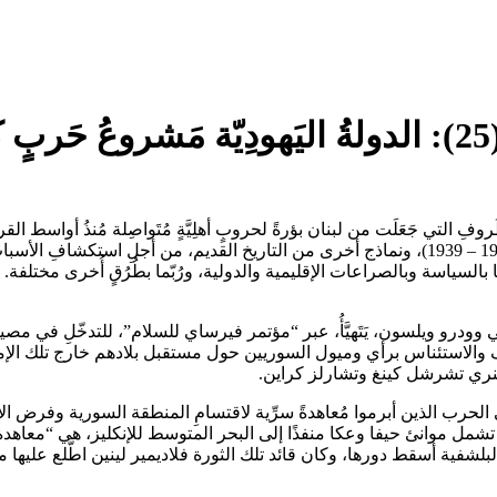
ة
فِ التي جَعَلَت من لبنان بؤرةً لحروبٍ أهلِيَّةٍ مُتَواصِلة مُنذُ أواسط ال
الأخيرة (1975 – 1990) على نحوٍ مُقارن مع الحرب الأهلية الإسبانية (1936 – 1939)، ونماذج أخرى من ا
ها بالسياسة وبالصراعات الإقليمية والدولية، ورُبّما بطُرُقٍ أُخرى مختلفة. 
يركي وودرو ويلسون، يَتَهيَّأُ، عبر “مؤتمر فيرساي للسلام”، للتدخّلِ في
وف والاستئناس برأي وميول السوريين حول مستقبل بلادهم خارج تلك الإمبرا
هنري تشرشل كينغ وتشارلز كراين.
الحرب الذين أبرموا مُعاهدةً سرِّية لاقتسامِ المنطقة السورية وفرض ا
مل موانئ حيفا وعكا منفذًا إلى البحر المتوسط للإنكليز، هي “معاهد
ة البلشفية أسقط دورها، وكان قائد تلك الثورة فلاديمير لينين اطَّلع علي