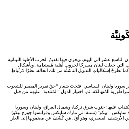
قرن التاسع عشر الى اليوم. ويجري فيها تقديمُ الحرب الأهلية اللبنانية
لتاريخ القديم، من أجلِ استكشافِ الأسبابِ التي جعلت لبنان مسرحًا لحروبٍ أهلية مُستدامة، وبأشكالٍ
كما تطرحُ إشكالياتِ التدويل الناشئة من تلك الحالة، نظرًا لارتباطِ
 مصير سوريا ولبنان السياسي. فتَحتَ شعارِ “حقّ تقرير المصير للشعوب
طورية المُتهالكة، ثم، اختيار الدول “المُنتدبة” عليهم من قبل
لانتداب عليها: جنوب شرق تركيا، وشمال العراق، ولبنان وسوريا
ة سايكس – بيكو” (نسبة الى مارك سايكس وفرانسوا جورج بيكو).
ها من الأرشيف القيصري، وهو أوّل مَن كَشَفَ عن مضمونها إلى العلن.