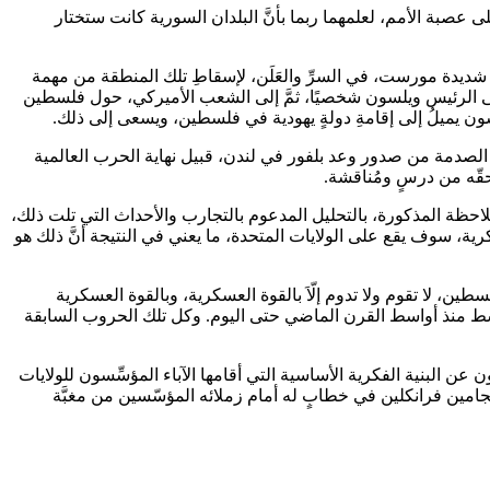
عصبة الأمم، لعلمهما ربما بأنَّ البلدان السورية كانت ستختار
ة شديدة مورست، في السرِّ والعَلَن، لإسقاطِ تلك المنطقة من مهمة
َّه إلى الرئيس ويلسون شخصيًا، ثمَّ إلى الشعب الأميركي، حول فلسطين
يلسون يميلُ إلى إقامةِ دولةٍ يهودية في فلسطين، ويسعى إلى ذلك.
ء الصدمة من صدور وعد بلفور في لندن، قبيل نهاية الحرب العالمية
حقّه من درسٍ ومُناقشة.
ءُ الملاحظة المذكورة، بالتحليل المدعوم بالتجارب والأحداث التي تلت ذلك،
عسكرية، سوف يقع على الولايات المتحدة، ما يعني في النتيجة أنَّ ذلك هو
طين، لا تقوم ولا تدوم إلّاَ بالقوة العسكرية، وبالقوة العسكرية
متواصلة في منطقة الشرق الأوسط منذ أواسط القرن الماضي حتى اليوم. وكل تلك الحروب السابقة
 عن البنية الفكرية الأساسية التي أقامها الآباء المؤسِّسون للولايات
ف ب”الأميركي الأوّل” بنجامين فرانكلين في خطابٍ له أمام زملائه المؤسّسين من مغبَّة