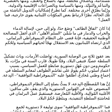
مُستدامة، وبأشكالٍ مُختلفة، منها، بالسلاح والعنف، ومنها بالعنصرية
والتباعُد والتنابُذ، ومنها بالسياسة وبالصراعات الإقليمية والدولية،
ورُبّما بطُرُقٍ أُخرى مختلفة. كما تطرحُ إشكالياتِ التدويل الناشئة من
تلك الحالة، نظرًا لارتباطِ بعض المكوّنات اللبنانية بقوى خارجية، فما
العمل؟
إذا كانَ “اتفاقُ الطائف” وَضَعَ حدًا، ولو إلى حين، لإسالة الدماء
والخراب والدمار في ما سُمِّيَ “السلم الأهلي”، الذي أغفلَ المصالحة
الوطنية الحقيقية، فإنهُ قضى على النظامِ الديموقراطي البرلماني،
الذي ارتضاه اللبنانيون بعد الاستقلال نهجًا لحياتهم السياسية ولحُكمِ
البلاد.
بعد عقودٍ ثلاثة من الوصاية السورية، تواصَلت الأزمات، وباتَ تشكيلُ
السلطة عصيًّا. فتبقى البلاد، وقتًا طويلًا، قارب السنة في مرَّات، بلا
حكومة ومن دون مُهَلٍ دستوريةٍ ضابطةٍ للعملِ السياسي، بسببِ
اعتمادِ أُسلوبِ حُكمٍ يقومُ على تقاسُمِ الطوائف لمغانم السلطة في
إجماعٍ وطني مُخادِع، أطلقوا عليه “الديموقراطية التوافقية”– البِدعة.
إنَّ هذا المُصطَلَح-البِدعة، لا يمتُّ بصلةٍ إلى النظامِ الديموقراطي،
المنصوص عليه في القوانين الدستورية والذي يقف على ساقَين:
الأغلبية المُوالِية، والأقلّية المُعارِضة. فيستقيمُ عملُ البرلمان في
مُحاسَبَةِ السلطةِ التنفيذية، وينتَظِمُ حُكمُ البلاد.
فما “الديموقراطية التوافقية” سوى توليفة لا دستورية لجَمعِ
الطوائف، وإغراء وإرضاء الأحزاب المُتناحِرة والمُتنافسة لتقاسُمِ