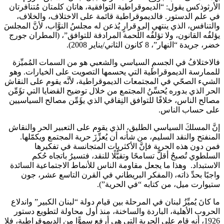
الأرثوذكس يقول: “الديموقراطية التوافقية، هاتان كلمتان مُتنافرتان
في علم الدستور. فالديموقراطية قائمة على الاختلاف، والخلاف،
والتنافس، الذي ينتهي إلى قرارٍ يُذعن له مجلسُ النوَّاب، لأنَّ المجلسَ
يؤلفُه القانون، ولا تؤلفُه اللُّحمة المرادفة للتوافق”، (المطران جورج
خضر، جريدة “النهار”، 8 كانون الثاني/يناير 2008).
فالاختلافُ في الجسمِ السياسي والشعبي هو من السمات المُميِّزة
للممارسة الديموقراطية التي يحسمها التصويت على الخيارات. وهو
الشيء الصحّي في المجتمعات الديموقراطية، لأنَّه يقوم على النقاش
الحر الذي بدوره يُحسِّنُ المجتمع من خلال توضيح القضايا التي تؤَمِّن
مصالح الناس، خلافًا للتوافق النِفاقي الذي يؤَمِّن مصالح السياسيين
على حساب الناس.
إنَّ المسلكَ السياسي الطليق، الذي يقوم على التعبير الحر والنقاش
المنفتح والنقد السليم، من شأنه أن يُعزِّزَ حرية المجتمع ويكمّلها.
فمن دون هذه الحرية فإنَّ الأكثريات المتجانسة في تفكيرها
السلطوي تُصبحُ أقلَّ تسامحًا وتقبُّلًا للنقد، فتسيرُ باتجاه حُكم
الاستبداد. وهذا ما يجعل مقاومة الناس للأنماط الاجتماعية السائدة
واجبًا بحدِّ ذاته، (المفكر البريطاني في القرن التاسع عشر، جون
ستيوارت ميل، من كتابه “في الحرية”).
ما كانَ يُميِّزُ لبنان في المرحلة بين قيام دولة “لبنان الكبير” واندلاع
الحروب الأهلية، الباردة والساخنة، منذ أول محاولة لتطويع دستور
1926، أنه قام على الحرية التي هي أرفع سموًّا من الديموقراطية، فلا