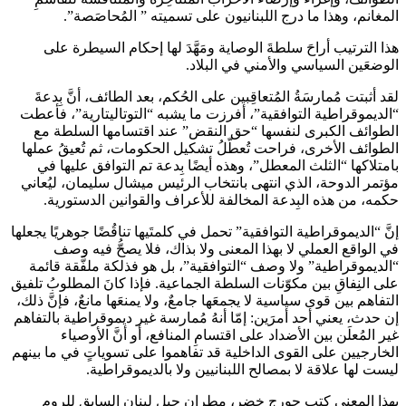
المغانم، وهذا ما درج اللبنانيون على تسميته ” المُحاصَصة”.
هذا الترتيب أراحَ سلطةَ الوصاية ومَهَّدَ لها إحكام السيطرة على
الوضعَين السياسي والأمني في البلاد.
لقد أثبتت مُمارسَةُ المُتعاقِبين على الحُكم، بعد الطائف، أنَّ بِدعةَ
“الديموقراطية التوافقية”، أفرزت ما يشبه “التوتاليتارية”، فأعطت
الطوائف الكبرى لنفسها “حق النقض” عند اقتسامها السلطة مع
الطوائف الأخرى، فراحت تُعطّلُ تشكيل الحكومات، ثم تُعيقُ عملها
بامتلاكها “الثلث المعطل”، وهذه أيضًا بِدعة تم التوافق عليها في
مؤتمر الدوحة، الذي انتهى بانتخاب الرئيس ميشال سليمان، ليُعاني
حكمه، من هذه البِدعة المخالفة للأعراف والقوانين الدستورية.
إنَّ “الديموقراطية التوافقية” تحمل في كلمتَيها تناقُضًا جوهريًا يجعلها
في الواقع العملي لا بهذا المعنى ولا بذاك، فلا يصحُّ فيه وصف
“الديموقراطية” ولا وصف “التوافقية”، بل هو فذلكة ملفَّقة قائمة
على النِفاقِ بين مكوّنات السلطة الجماعية. فإذا كانَ المطلوبُ تلفيق
التفاهم بين قوى سياسية لا يجمعَها جامعٌ، ولا يمنعَها مانعٌ، فإنَّ ذلك،
إن حدث، يعني أحد أمرَين: إمّا أنهُ مُمارسة غير ديموقراطية بالتفاهم
غير المُعلَن بين الأضداد على اقتسامِ المنافع، أو أنَّ الأوصياء
الخارجيين على القوى الداخلية قد تفاهموا على تسوياتٍ في ما بينهم
ليست لها علاقة لا بمصالح اللبنانيين ولا بالديموقراطية.
بهذا المعنى كتب جورج خضر، مطران جبل لبنان السابق للروم