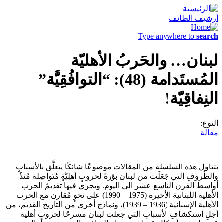
أرشيف الطائف
Type anywhere to
search
لبنان… والحَربُ الأهليّة
المُستَدامة (48): “التوافُقِيَّة”
النِفاقِيّة!
النوع:
مقالة
تتناول هذه السلسلة من المقالات موضوعًا شائكًا يتعلَّق بالأسبابِ
والظُروفِ التي جَعَلَت من لبنان بؤرةً لحروبٍ أهلِيَّةٍ مُتَواصِلة مُنذُ
أواسط القرن التاسع عشر الى اليوم. ويجري فيها تقديمُ الحرب
الأهلية اللبنانية الأخيرة (1975 – 1990) على نحوٍ مُقارن مع الحرب
الأهلية الإسبانية (1936 – 1939)، ونماذج أخرى من التاريخ القديم، من
أجلِ استكشافِ الأسبابِ التي جعلت لبنان مسرحًا لحروبٍ أهلية