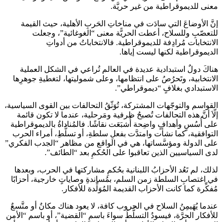
معنى للديموقراطية من غير حريَّة.
إنَّ الأوضاعَ التي سادَت في مناخاتِ الحَربِ الأهلية، حيث القيمة
للتعصّبِ وللسلاح، أعطت الحريًّة معنى “الغوغائية”، وجعلت
الانتخابات مُرادِفة للديموقراطية. فالانتخاباتُ من أدواتِ
الديموقراطية لكنها ليست إياها.
هناكَ دولٌ استبدادية عديدة في العالم تُراعي في الشكل العملية
الانتخابية، وتَحرُصُ على انتظامها، وعلى شموليتها، لتغطيةِ جوهرِها
الاستبدادي بغلافٍ “ديموقراطي”.
القواسم والتوجّهات المشتركة، تُوَثّقُ التحالفات بين القوى السياسية،
إلّاَ أنَّ هذه التحالفات تُصبحُ ظرفية ومَرحلية، عندما لا تكون قائمة
على أُسُسٍ وأهدافٍ واضِحة أُشبَعَت نقاشًا. فالمُناداةُ بالديموقراطية
التوافقية، كما نشأت وامتدَّت بفعلِ سلطةِ، أو تسلُّطِ، أمراء الحرب
على الدولة ومؤسَّساتها، هي في الواقع من مظاهر “الجدب الفكري”
لدى السياسيين الذين تعاقبوا على الحُكمِ بعد “الطائف”.
لذلك، لم تَعُد الأحزابُ اللبنانية بحُكمِ مشاركتها في الحرب، وبعدها
في اغتصابِ السلطة زمن السلم، بمُساندةِ وصاياتٍ خارجية، أحزابًا
مُفكِّرة كما كانت الأحزاب القديمة المُوَلِّدة للأفكار.
عندما يُهَيمِنُ السلاح في الحروب كافة، لا يعود هناك مكانٌ أو متَّسعٌ
للأفكار الحرَّة، فيسودُ التسلُّطُ سواءَ باسمِ “القضية”، أو باسم “الأمن