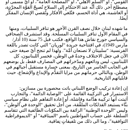
القومي”، أو “السلم الأهلي”، أو “المصلحة العامة”، أو أيّ مسمى أو
مصطلح آخر. ذلك أنَّه عند الاحتكامِ إلى السلاح تُصبِحُ القوَّة المجرَّدة،
أو الغاشمة، هي أداة الحسم، فتُلغي الأفكار وتُقصي الإنسان المفكِّر
أيضًا.
ما شهده لبنان خلال نصف القرن الأخير هو تنافر السلبيات، ومنها
في المقام الأول تنافر السلبيات المسلَّحة. وقد استشرف الصحافي
والسياسي جورج نقاش هذا الواقع، فكتب قبل 75 سنة (10 آذار/
مارس 1949)، في افتتاحية جريدة “لوريان” التي كانت تصدر باللغة
الفرنسية: “سلبيتان لا تصنعان أمَّة”. ولهذا لم تنجح أيّ صيغة حتى
الآن في جعل الاختلاف وِحدةً في الوطن، فخسر اللبنانيون، كل
اللبنانيين، ليس ودائعهم ومدّخراتهم في المصارف فقط، بل بوضعهم
في الجانب الخاسر من التاريخ، بمعنى خسارة مستقبل أجيالهم في
الوطن، وبالتالي حرمانهم من مزايا التقدُّم والإبداع والإشعاع، حيث
قابلياتهم التاريخية.
إن إعادة تركيب الوضع اللبناني باتت محصورة بين مسارَين:
الاستمرار في التركيبة القائمة على “الوصاية الدائمة”، والتجارب
أثبتت أنها تركيبة هدَّامة وفاشلة، أو إعادة التفاهم على نظامٍ سياسي
بنَّاء يستبعد الفذلكات الملفَّقة، من أجل تحقيق “الوحدة في الوطن”،
وليس “الوحدة الوطنية” الزائفة بين المكوّنات الطائفية التي تتقاسم
السلطة على حساب المواطنين باسم “الميثاقية” أو “الديموقراطية
التوافقية”، وما الى ذلك من تلفيقاتٍ نِفاقية.