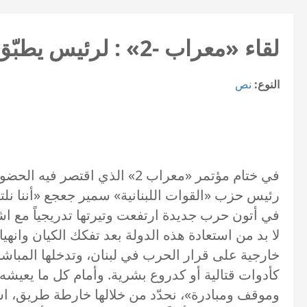
لقاء «معراب -2» : لرئيس يطبّق القرارات الدولية و «الطائف»
النوع:
نص
في ختام مؤتمر «معراب 2» الذ
رئيس حزب «القوات اللبنانية» سمير جعجع «أننا نلتقي
في أتون حرب جديدة ارتفعت وتيرتها تدريجياً مع اش
لا بد من استعادة هذه الدولة بعد تفكك الكيان وا
خارجية على قرار الحرب في لبنان، وتدخلها المباش
كأدوات قتالية أو كدروع بشرية. وأمام كل ما يعيش
وموقف ومبادرة»، نحدّد من خلالها خارطة طريق، اس