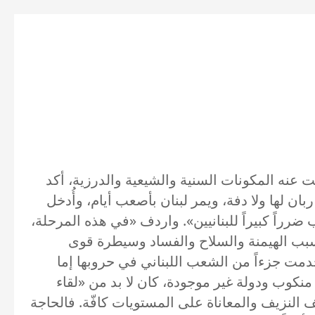
ة وغابت عنه المكونات السنية والشيعية والدرزية، أكد
ان لها ولا دفة، ويمر لبنان بأصعب أيام، وأُدخل
رراً كبيراً للبنانيين». واردف «في هذه المرحلة،
سبب الهيمنة والسلاح والفساد وسيطرة قوى
دمت جزءاً من الشعب اللبناني في حروبها إما
كوب ودولة غير موجودة، كان لا بد من «لقاء
النزيف والمعاناة على المستويات كافّة. فالحاجة