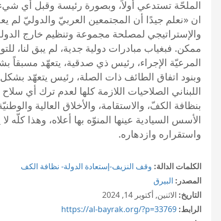
الملحّة تستدعي أولاً، وبصورة رئيسة وقبل أي شيء آخ
ان «نعلم جيدًا أن المجتمعين العربيّ والدوليّ لم 
والإستراتيجي لمصلحة مجموعة وتنظيم خارج الدولة
ممكن. فبغياب مبادرات دولية جدية، لم يبق لنا، للت
وبنود اتفاق الطائف ذات الصلة، رئيس يتعهّد بشكل 
اللبناني الصلاحيات اللازمة كلها لعدم ترك أي سلاح
بنظافة الكفّ، والاستقامة، والأخلاق العالية والوط
الأسس السيادية عينها المنوّه بها أعلاه، وهذا كلّه ل
واستقراره وازدهاره.
الكلمات الدالة:
وقف النزيف-إستعادة الدولة- نظافة الكف
المصدر:
البيرق
التاريخ:
الاثنين, أكتوبر 14, 2024
الرابط:
https://al-bayrak.org/?p=33769