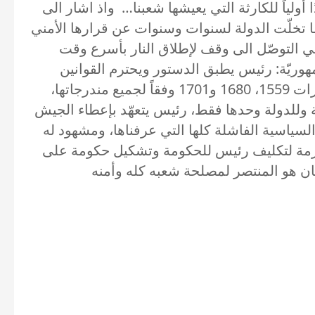
أولياً للكارثة التي يعيشها شعبنا… واذ اشار الى
دما تخلّت الدولة لسنوات وسنوات عن قرارها الأمني
 التوصّل الى وقف لإطلاق النار بأسرع وقت
مهوريّة: رئيس يطبق الدستور ويحترم القوانين
المرعيّة الإجراء، رئيس ذي صدقية، يتعهّد مسبقاً بشكل واضح وجلّي بتطبيق القرارات الدولية خصوصاً القرارات 1559، 1680 و1701 وفقاً لجميع مندرجاتها،
ة وللدولة وحدها فقط، رئيس يتعهّد بإعطاء الجيش
لسياسية الفاشلة كلها التي عرفناها، ومشهود له
ّة ملزمة لتكليف رئيس للحكومة وتشكيل حكومة على
 لبنان هو المنتصر لمصلحة شعبه كله وأمنه