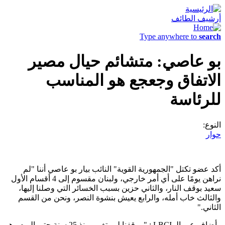
أرشيف الطائف
Type anywhere to
search
بو عاصي: متشائم حيال مصير
الاتفاق وجعجع هو المناسب
للرئاسة
النوع:
حوار
أكد عضو تكتل "الجمهورية القوية" النائب بيار بو عاصي أننا "لم
نراهن يومًا على أي أمر خارجي، ولبنان مقسوم إلى 4 أقسام الأول
سعيد بوقف النار، والثاني حزين بسبب الخسائر التي وصلنا إليها،
والثالث خاب أمله، والرابع يعيش بنشوة النصر، ونحن من القسم
الثاني."
وأضاف عبر الـ LBCI : "موقفنا لم يتغيير منذ 25 سنة حتى اليوم وهو