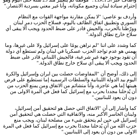
إحترام سيادة لبنان وجميع مكوناته، وأنا غير معني بسردية الانتصار."
وأردف بو عاصي: "لا يمكن مقارنة مواجهة القوات مع النظام
السوري وتطبيق اتفاق الطائف باليوم، فسلاح الحزب دمر لبنان
وورّطنا بالحرب، والجيش قادر على ضبط الحدود ويجب ألا يبقى أي
سلاح خارج نطاق الدولة."
كما وشدد على اننا "لم نراهن يومًا على إسرائيل ولا على غيرها، وما
يهمني هو عدم تواجد الحزب عسكريا في لبنان ولم تستطع أي دولة
أن تقود بوجود جهة غير شرعية، فالجيش اللبناني قادر على ضبط
الحدود ويجب ألا يبقى أي سلاح خارج نطاق الدولة."
إلى ذلك، أوضح أن "المفاوضات حصلت بين ايران وإسرائيل والكرة
اليوم بيد الدولة اللبنانية والسلطات الرسمية إما تستطيع على فرض
هيبتها إما هي عاجزة، وأنا متشائم من الاتفاق ومن يمنع الحزب من
أن يُدخلنا مجددا بحرب مع إسرائيل كما فعل في المرة الاولى من
دون أن يعود للبنانيين."
كما وأشار إلى أن "الاتفاق التي حصل هو لتحقيق أمن إسرائيل،
ولبنان الخاسر الأكبر منه، والاتفاقية التي حصلت هي لتحقيق أمن
إسرائيل في حين لم يتحقق شيء من مصلحة لبنان، ويجب منع
حزب الله من أن يُدخلنا مجددًا بحرب مع إسرائيل كما فعل في المرة
الاولى من دون أن يعود إلى اللبنانيين."