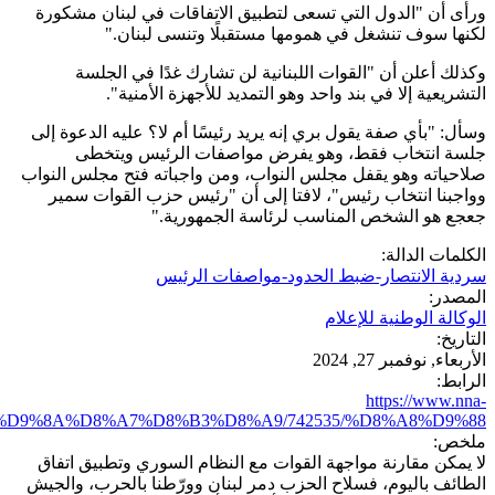
ورأى أن "الدول التي تسعى لتطبيق الاتفاقات في لبنان مشكورة
لكنها سوف تنشغل في همومها مستقبلًا وتنسى لبنان."
وكذلك أعلن أن "القوات اللبنانية لن تشارك غدًا في الجلسة
التشريعية إلا في بند واحد وهو التمديد للأجهزة الأمنية".
وسأل: "بأي صفة يقول بري إنه يريد رئيسًا أم لا؟ عليه الدعوة إلى
جلسة انتخاب فقط، وهو يفرض مواصفات الرئيس ويتخطى
صلاحياته وهو يقفل مجلس النواب، ومن واجباته فتح مجلس النواب
وواجبنا انتخاب رئيس"، لافتا إلى أن "رئيس حزب القوات سمير
جعجع هو الشخص المناسب لرئاسة الجمهورية."
الكلمات الدالة:
سردية الانتصار-ضبط الحدود-مواصفات الرئيس
المصدر:
الوكالة الوطنية للإعلام
التاريخ:
الأربعاء, نوفمبر 27, 2024
الرابط:
https://www.nna-
%B3%D9%8A%D8%A7%D8%B3%D8%A9/742535/%D8%A8%D9%88...
ملخص:
لا يمكن مقارنة مواجهة القوات مع النظام السوري وتطبيق اتفاق
الطائف باليوم، فسلاح الحزب دمر لبنان وورّطنا بالحرب، والجيش