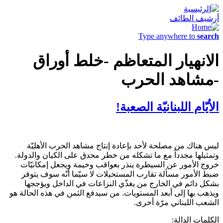
أرشيف الطائف
Type anywhere to
search
الانهيار المتعاظم -خلط أوراق
-مشاهد الحرب
الأيّام اللبنانيّة الصعبة!
ليس هناك من مصلحة لأحد بإعادة إنتاج مشاهد الحرب الأهليّة
وتمثيلها مجدداً مع ما تشكله من خطر محدق على الكيان والدولة.
خروج الأمور عن السيطرة ينذر بعواقب وخيمة ويجعل إمكانيّات
ضبط الأمور مسألة تقارب المستحيلات لا سيّما أنّه سوف يتوفر
بشكل دائم في الخارج من يغذّي النزاعات في الداخل ويؤججها
ويذهب بها إلى أبعد المستويات. من سيدفع الثمن في هذه الحالة هو
الشعب اللبناني مرّة أخرى.
الكلمات الدالة: